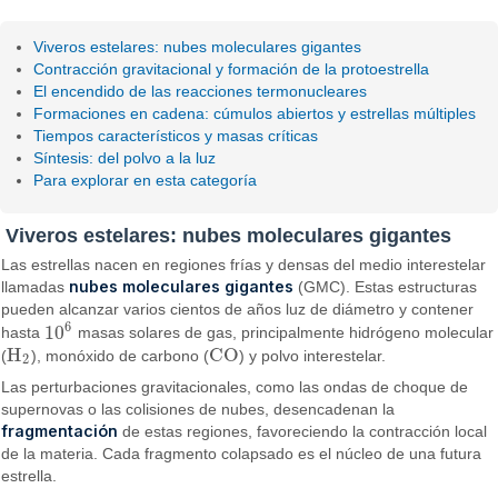
Viveros estelares: nubes moleculares gigantes
Contracción gravitacional y formación de la protoestrella
El encendido de las reacciones termonucleares
Formaciones en cadena: cúmulos abiertos y estrellas múltiples
Tiempos característicos y masas críticas
Síntesis: del polvo a la luz
Para explorar en esta categoría
Viveros estelares: nubes moleculares gigantes
Las estrellas nacen en regiones frías y densas del medio interestelar
nubes moleculares gigantes
llamadas
(GMC). Estas estructuras
pueden alcanzar varios cientos de años luz de diámetro y contener
6
10
hasta
masas solares de gas, principalmente hidrógeno molecular
10
6
H
CO
(
), monóxido de carbono (
) y polvo interestelar.
H
2
CO
2
Las perturbaciones gravitacionales, como las ondas de choque de
supernovas o las colisiones de nubes, desencadenan la
fragmentación
de estas regiones, favoreciendo la contracción local
de la materia. Cada fragmento colapsado es el núcleo de una futura
estrella.