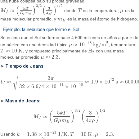
una nube colapsa bajo su propia gravedad:
3
/
2
1
/
2
(
)
(
)
5
3
k
T
≈
M
donde
T
es la temperatura,
μ
es la
M
J
≈
(
5
k
T
G
μ
m
H
)
3
/
2
(
3
4
π
ρ
)
1
/
2
T
μ
J
4
π
ρ
G
μ
m
H
masa molecular promedio, y
m
es la masa del átomo de hidrógeno.
m
H
H
Ejemplo: la nebulosa que formó el Sol
Se estima que el Sol se formó hace 4.600 millones de años a partir de
3
−
18
≈
10
kg/m
un núcleo con una densidad típica
ρ
, temperatura
ρ
≈
10
−
18
kg/m
3
≈
10
K
H
T
, y compuesto principalmente de
con una masa
T
≈
10
K
H
2
2
≈
2.3
molecular promedio
μ
.
μ
≈
2.3
Tiempo de Jeans
➤
:
−
−
−
−
−
−
−
−
−
−
−
−
−
−
−
−
−
−
−
−
−
−
√
3
π
13
≈
≈
1.9
×
10
s
≈
600.0
t
t
J
≈
3
π
32
×
6.674
×
10
−
11
×
10
−
18
≈
1.9
×
10
13
s
≈
600.000
años
J
−
11
−
18
32
×
6.674
×
10
×
10
Masa de Jeans
➤
:
3
/
2
1
/
2
5
3
(
)
(
)
k
T
≈
M
M
J
≈
(
5
k
T
G
μ
m
H
)
3
/
2
(
3
4
π
ρ
)
1
/
2
J
4
π
ρ
G
μ
m
H
−
23
=
1.38
×
10
J/K
=
10
K
=
2.3
Usando
k
,
T
,
μ
,
k
=
1.38
×
10
−
23
J/K
T
=
10
K
μ
=
2.3