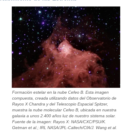
Formación estelar en la nube Cefeo B. Esta imagen
compuesta, creada utilizando datos del Observatorio de
Rayos X Chandra y del Telescopio Espacial Spitzer,
muestra la nube molecular Cefeo B, ubicada en nuestra
galaxia a unos 2.400 años luz de nuestro sistema solar.
Fuente de la imagen: Rayos X: NASA/CXC/PSU/K.
Getman et al.; IRL NASA/JPL-Caltech/CfA/J. Wang et al.