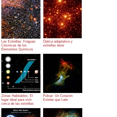
Las Estrellas: Fraguas
Óptica adaptativa y
Cósmicas de los
estrellas láser
Elementos Químicos
Zonas Habitables: El
Púlsar: Un Corazón
lugar ideal para vivir
Estelar que Late
cerca de las estrellas