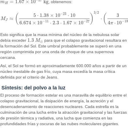
−
27
=
1.67
×
10
kg
m
, obtenemos:
m
H
=
1.67
×
10
−
27
kg
H
3
/
2
−
23
5
⋅
1.38
×
10
⋅
10
3
(
)
(
≈
⋅
M
M
J
≈
(
5
⋅
1.38
×
10
−
23
⋅
10
6.674
×
10
−
11
⋅
2.3
⋅
1.67
×
10
−
27
)
3
/
2
⋅
(
3
4
π
⋅
10
−
J
−
18
−
11
−
27
4
⋅
10
6.674
×
10
⋅
2.3
⋅
1.67
×
10
π
Esto significa que la masa mínima del núcleo de la nebulosa solar
1.3
debía exceder
M
para que el colapso gravitacional resultara en
1.3
M
⊙
⊙
la formación del Sol. Este umbral probablemente se superó en una
región comprimida por una onda de choque de una supernova
cercana.
Así, el Sol se formó en aproximadamente 600.000 años a partir de un
núcleo inestable de gas frío, cuya masa excedía la masa crítica
definida por el criterio de Jeans.
Síntesis: del polvo a la luz
El proceso de formación estelar es una maravilla de equilibrio entre el
colapso gravitacional, la disipación de energía, la acreción y el
desencadenamiento de reacciones nucleares. Cada estrella es la
culminación de una lucha entre la atracción gravitacional y las fuerzas
de presión térmica y radiativa, una lucha que comienza en las
profundidades frías y oscuras de las nubes moleculares gigantes.