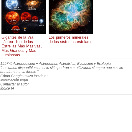
Gigantes de la Vía
Los primeros minerales
Láctea: Top de las
de los sistemas estelares
Estrellas Más Masivas,
Más Grandes y Más
Luminosas
1997 © Astronoo.com
− Astronomía, Astrofísica, Evolución y Ecología.
"Los datos disponibles en este sitio podrán ser utilizados siempre que se cite
debidamente la fuente."
Cómo Google utiliza los datos
Información legal
Contactar al autor
Índice IA