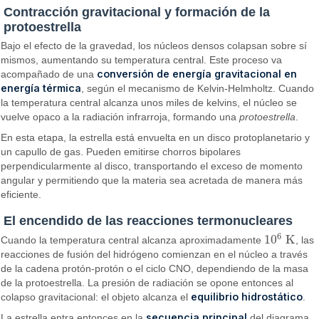
Contracción gravitacional y formación de la
protoestrella
Bajo el efecto de la gravedad, los núcleos densos colapsan sobre sí
mismos, aumentando su temperatura central. Este proceso va
conversión de energía gravitacional en
acompañado de una
energía térmica
, según el mecanismo de Kelvin-Helmholtz. Cuando
la temperatura central alcanza unos miles de kelvins, el núcleo se
vuelve opaco a la radiación infrarroja, formando una
protoestrella
.
En esta etapa, la estrella está envuelta en un disco protoplanetario y
un capullo de gas. Pueden emitirse chorros bipolares
perpendicularmente al disco, transportando el exceso de momento
angular y permitiendo que la materia sea acretada de manera más
eficiente.
El encendido de las reacciones termonucleares
6
10
K
Cuando la temperatura central alcanza aproximadamente
, las
10
6
K
reacciones de fusión del hidrógeno comienzan en el núcleo a través
de la cadena protón-protón o el ciclo CNO, dependiendo de la masa
de la protoestrella. La presión de radiación se opone entonces al
equilibrio hidrostático
colapso gravitacional: el objeto alcanza el
.
secuencia principal
La estrella entra entonces en la
del diagrama