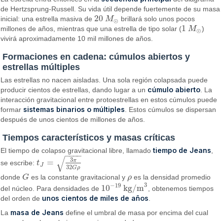
de Hertzsprung-Russell. Su vida útil depende fuertemente de su masa
20
inicial: una estrella masiva de
M
brillará solo unos pocos
20
M
⊙
⊙
1
millones de años, mientras que una estrella de tipo solar (
M
)
1
M
⊙
⊙
vivirá aproximadamente 10 mil millones de años.
Formaciones en cadena: cúmulos abiertos y
estrellas múltiples
Las estrellas no nacen aisladas. Una sola región colapsada puede
cúmulo abierto
producir cientos de estrellas, dando lugar a un
. La
interacción gravitacional entre protoestrellas en estos cúmulos puede
sistemas binarios o múltiples
formar
. Estos cúmulos se dispersan
después de unos cientos de millones de años.
Tiempos característicos y masas críticas
tiempo de Jeans
El tiempo de colapso gravitacional libre, llamado
,
−
−
−
−
√
3
π
=
se escribe:
t
t
J
=
3
π
32
G
ρ
J
32
G
ρ
donde
G
es la constante gravitacional y
ρ
es la densidad promedio
G
ρ
3
−
19
10
kg/m
del núcleo. Para densidades de
, obtenemos tiempos
10
−
19
kg/m
3
unos cientos de miles de años
del orden de
.
masa de Jeans
La
define el umbral de masa por encima del cual