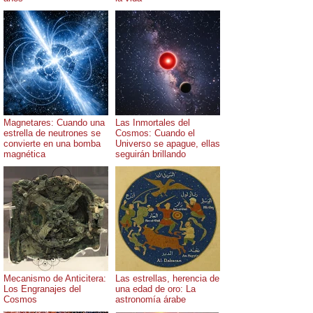
Magnetares: Cuando una
Las Inmortales del
estrella de neutrones se
Cosmos: Cuando el
convierte en una bomba
Universo se apague, ellas
magnética
seguirán brillando
Mecanismo de Anticitera:
Las estrellas, herencia de
Los Engranajes del
una edad de oro: La
Cosmos
astronomía árabe