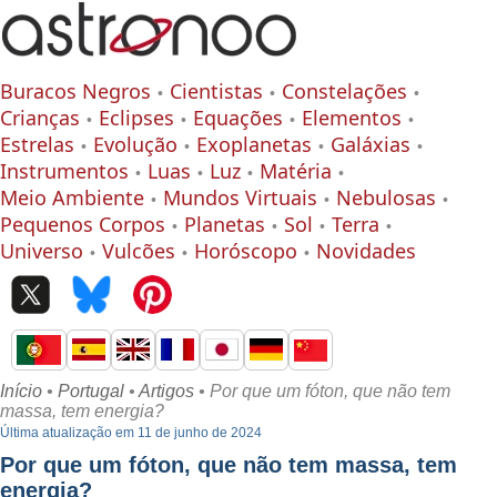
Buracos Negros
Cientistas
Constelações
Crianças
Eclipses
Equações
Elementos
Estrelas
Evolução
Exoplanetas
Galáxias
Instrumentos
Luas
Luz
Matéria
Meio Ambiente
Mundos Virtuais
Nebulosas
Pequenos Corpos
Planetas
Sol
Terra
Universo
Vulcões
Horóscopo
Novidades
Início
•
Portugal
•
Artigos
• Por que um fóton, que não tem
massa, tem energia?
Última atualização em 11 de junho de 2024
Por que um fóton, que não tem massa, tem
energia?