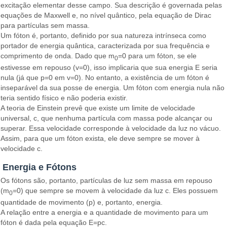
excitação elementar desse campo. Sua descrição é governada pelas
equações de Maxwell e, no nível quântico, pela equação de Dirac
para partículas sem massa.
Um fóton é, portanto, definido por sua natureza intrínseca como
portador de energia quântica, caracterizada por sua frequência e
comprimento de onda. Dado que m
=0 para um fóton, se ele
0
estivesse em repouso (v=0), isso implicaria que sua energia E seria
nula (já que p=0 em v=0). No entanto, a existência de um fóton é
inseparável da sua posse de energia. Um fóton com energia nula não
teria sentido físico e não poderia existir.
A teoria de Einstein prevê que existe um limite de velocidade
universal, c, que nenhuma partícula com massa pode alcançar ou
superar. Essa velocidade corresponde à velocidade da luz no vácuo.
Assim, para que um fóton exista, ele deve sempre se mover à
velocidade c.
Energia e Fótons
Os fótons são, portanto, partículas de luz sem massa em repouso
(m
=0) que sempre se movem à velocidade da luz c. Eles possuem
0
quantidade de movimento (p) e, portanto, energia.
A relação entre a energia e a quantidade de movimento para um
fóton é dada pela equação E=pc.