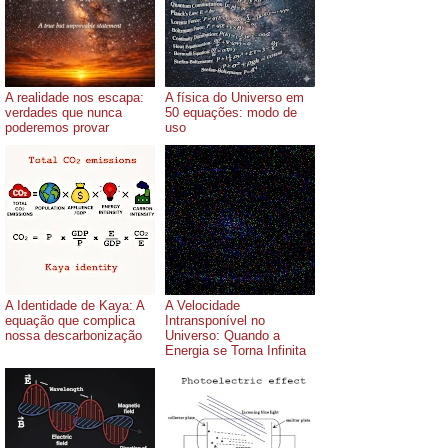
A realidade nos escapa:
A física do Universo em
verdades que nunca
50 equações: modo de
poderemos provar
uso
A Identidade de Kaya: A
A Velocidade
equação que complica
Intransponível no
nossa descarbonização
Universo: Quando a
Energia se Torna Infinita