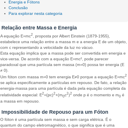
Energia e Fótons
Conclusão
Para explorar nesta categoria
Relação entre Massa e Energia
2
A equação E=mc
, proposta por Albert Einstein (1879-1955),
estabelece uma relação entre a massa m e a energia E de um objeto,
com c representando a velocidade da luz no vácuo.
Esta equação implica que a massa pode ser convertida em energia e
vice-versa. De acordo com a equação E=mc², pode parecer
paradoxal que uma partícula sem massa (m=0) possa ter energia (E
≠ 0).
2
Um fóton com massa m=0 tem energia E≠0 porque a equação E=mc
se aplica especificamente a partículas em repouso. De fato, a relação
energia-massa para uma partícula é dada pela equação completa da
2
2
2
2
relatividade especial: E
=(pc)
+(m
c
)
onde p é o momento e m
é
0
0
a massa em repouso.
Impossibilidade de Repouso para um Fóton
O fóton é uma partícula sem massa e sem carga elétrica. É o
quantum do campo eletromagnético, o que significa que é uma