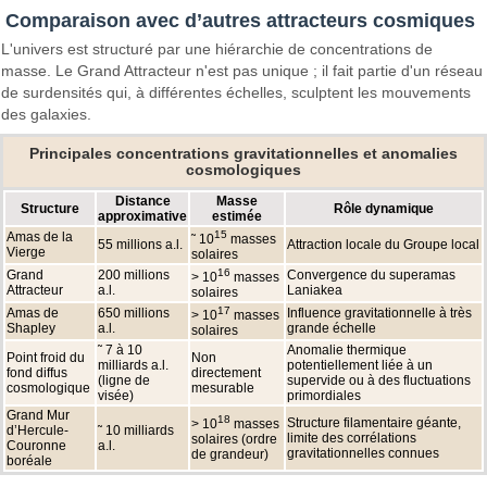
Comparaison avec d’autres attracteurs cosmiques
L'univers est structuré par une hiérarchie de concentrations de
masse. Le Grand Attracteur n'est pas unique ; il fait partie d'un réseau
de surdensités qui, à différentes échelles, sculptent les mouvements
des galaxies.
Principales concentrations gravitationnelles et anomalies
cosmologiques
Distance
Masse
Structure
Rôle dynamique
approximative
estimée
15
Amas de la
˜ 10
masses
55 millions a.l.
Attraction locale du Groupe local
Vierge
solaires
16
Grand
200 millions
Convergence du superamas
> 10
masses
Attracteur
a.l.
Laniakea
solaires
17
Amas de
650 millions
Influence gravitationnelle à très
> 10
masses
Shapley
a.l.
grande échelle
solaires
˜ 7 à 10
Anomalie thermique
Point froid du
Non
milliards a.l.
potentiellement liée à un
fond diffus
directement
(ligne de
supervide ou à des fluctuations
cosmologique
mesurable
visée)
primordiales
Grand Mur
18
Structure filamentaire géante,
> 10
masses
d’Hercule-
˜ 10 milliards
limite des corrélations
solaires (ordre
Couronne
a.l.
gravitationnelles connues
de grandeur)
boréale