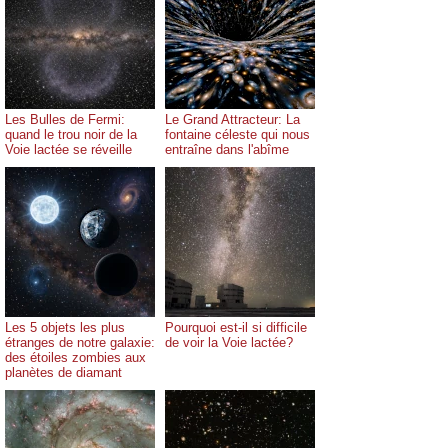
Les Bulles de Fermi:
Le Grand Attracteur: La
quand le trou noir de la
fontaine céleste qui nous
Voie lactée se réveille
entraîne dans l'abîme
Les 5 objets les plus
Pourquoi est-il si difficile
étranges de notre galaxie:
de voir la Voie lactée?
des étoiles zombies aux
planètes de diamant