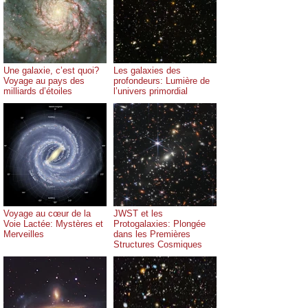
Une galaxie, c’est quoi?
Les galaxies des
Voyage au pays des
profondeurs: Lumière de
milliards d’étoiles
l’univers primordial
Voyage au cœur de la
JWST et les
Voie Lactée: Mystères et
Protogalaxies: Plongée
Merveilles
dans les Premières
Structures Cosmiques