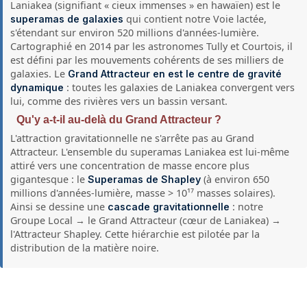
Laniakea (signifiant « cieux immenses » en hawaïen) est le
qui contient notre Voie lactée,
superamas de galaxies
s'étendant sur environ 520 millions d'années-lumière.
Cartographié en 2014 par les astronomes Tully et Courtois, il
est défini par les mouvements cohérents de ses milliers de
galaxies. Le
Grand Attracteur en est le centre de gravité
: toutes les galaxies de Laniakea convergent vers
dynamique
lui, comme des rivières vers un bassin versant.
Qu'y a-t-il au-delà du Grand Attracteur ?
L'attraction gravitationnelle ne s'arrête pas au Grand
Attracteur. L'ensemble du superamas Laniakea est lui-même
attiré vers une concentration de masse encore plus
gigantesque : le
(à environ 650
Superamas de Shapley
millions d'années-lumière, masse > 10¹⁷ masses solaires).
Ainsi se dessine une
: notre
cascade gravitationnelle
Groupe Local → le Grand Attracteur (cœur de Laniakea) →
l'Attracteur Shapley. Cette hiérarchie est pilotée par la
distribution de la matière noire.