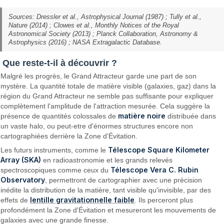
Sources: Dressler et al., Astrophysical Journal (1987) ; Tully et al.,
Nature (2014) ; Clowes et al., Monthly Notices of the Royal
Astronomical Society (2013) ; Planck Collaboration, Astronomy &
Astrophysics (2016) ; NASA Extragalactic Database.
Que reste-t-il à découvrir ?
Malgré les progrès, le Grand Attracteur garde une part de son
mystère. La quantité totale de matière visible (galaxies, gaz) dans la
région du Grand Attracteur ne semble pas suffisante pour expliquer
complètement l'amplitude de l'attraction mesurée. Cela suggère la
matière noire
présence de quantités colossales de
distribuée dans
un vaste halo, ou peut-etre d'énormes structures encore non
cartographiées derrière la Zone d'Évitation.
Télescope Square Kilometer
Les futurs instruments, comme le
Array (SKA)
en radioastronomie et les grands relevés
Télescope Vera C. Rubin
spectroscopiques comme ceux du
Observatory
, permettront de cartographier avec une précision
inédite la distribution de la matière, tant visible qu'invisible, par des
lentille gravitationnelle faible
effets de
. Ils perceront plus
profondément la Zone d'Évitation et mesureront les mouvements de
galaxies avec une grande finesse.