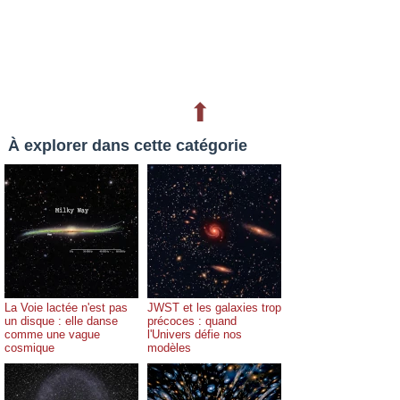
⬆
À explorer dans cette catégorie
La Voie lactée n'est pas
JWST et les galaxies trop
un disque : elle danse
précoces : quand
comme une vague
l'Univers défie nos
cosmique
modèles