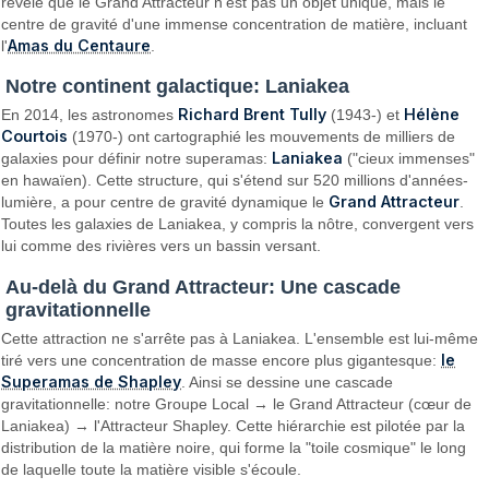
révélé que le Grand Attracteur n'est pas un objet unique, mais le
centre de gravité d'une immense concentration de matière, incluant
Amas du Centaure
l'
.
Notre continent galactique: Laniakea
Richard Brent Tully
Hélène
En 2014, les astronomes
(1943-) et
Courtois
(1970-) ont cartographié les mouvements de milliers de
Laniakea
galaxies pour définir notre superamas:
("cieux immenses"
en hawaïen). Cette structure, qui s'étend sur 520 millions d'années-
Grand Attracteur
lumière, a pour centre de gravité dynamique le
.
Toutes les galaxies de Laniakea, y compris la nôtre, convergent vers
lui comme des rivières vers un bassin versant.
Au-delà du Grand Attracteur: Une cascade
gravitationnelle
Cette attraction ne s'arrête pas à Laniakea. L'ensemble est lui-même
le
tiré vers une concentration de masse encore plus gigantesque:
Superamas de Shapley
. Ainsi se dessine une cascade
gravitationnelle: notre Groupe Local → le Grand Attracteur (cœur de
Laniakea) → l'Attracteur Shapley. Cette hiérarchie est pilotée par la
distribution de la matière noire, qui forme la "toile cosmique" le long
de laquelle toute la matière visible s'écoule.