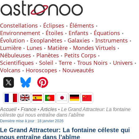
Constellations
Éclipses
Éléments
Environnement
Étoiles
Enfants
Équations
Évolution
Exoplanètes
Galaxies
Instruments
Lumière
Lunes
Matière
Mondes Virtuels
Nébuleuses
Planètes
Petits Corps
Scientifiques
Soleil
Terre
Trous Noirs
Univers
Volcans
Horoscopes
Nouveautés
Accueil
•
France
•
Articles
• Le Grand Attracteur: La fontaine
céleste qui nous entraîne dans l'abîme
Dernière mise à jour : 18 janvier 2026
Le Grand Attracteur: La fontaine céleste qui
nous entraîne dans l'abîme