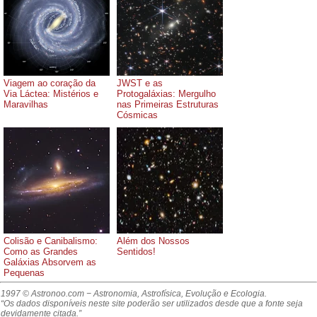
Viagem ao coração da
JWST e as
Via Láctea: Mistérios e
Protogaláxias: Mergulho
Maravilhas
nas Primeiras Estruturas
Cósmicas
Colisão e Canibalismo:
Além dos Nossos
Como as Grandes
Sentidos!
Galáxias Absorvem as
Pequenas
1997 © Astronoo.com
− Astronomia, Astrofísica, Evolução e Ecologia.
“Os dados disponíveis neste site poderão ser utilizados desde que a fonte seja
devidamente citada.”