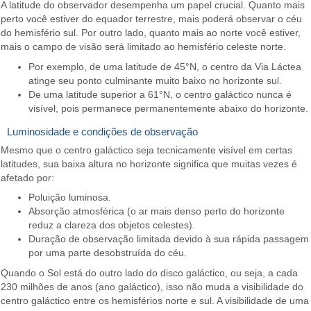
A latitude do observador desempenha um papel crucial. Quanto mais
perto você estiver do equador terrestre, mais poderá observar o céu
do hemisfério sul. Por outro lado, quanto mais ao norte você estiver,
mais o campo de visão será limitado ao hemisfério celeste norte.
Por exemplo, de uma latitude de 45°N, o centro da Via Láctea
atinge seu ponto culminante muito baixo no horizonte sul.
De uma latitude superior a 61°N, o centro galáctico nunca é
visível, pois permanece permanentemente abaixo do horizonte.
Luminosidade e condições de observação
Mesmo que o centro galáctico seja tecnicamente visível em certas
latitudes, sua baixa altura no horizonte significa que muitas vezes é
afetado por:
Poluição luminosa.
Absorção atmosférica (o ar mais denso perto do horizonte
reduz a clareza dos objetos celestes).
Duração de observação limitada devido à sua rápida passagem
por uma parte desobstruída do céu.
Quando o Sol está do outro lado do disco galáctico, ou seja, a cada
230 milhões de anos (ano galáctico), isso não muda a visibilidade do
centro galáctico entre os hemisférios norte e sul. A visibilidade de uma