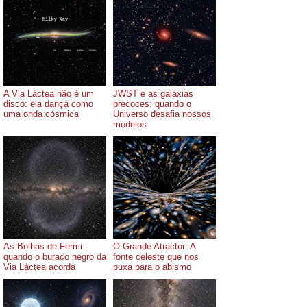
A Via Láctea não é um
JWST e as galáxias
disco: ela dança como
precoces: quando o
uma onda cósmica
Universo desafia nossos
modelos
As Bolhas de Fermi:
O Grande Atractor: A
quando o buraco negro da
fonte celeste que nos
Via Láctea acorda
puxa para o abismo