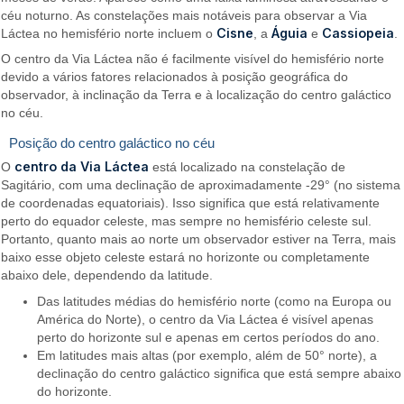
céu noturno. As constelações mais notáveis para observar a Via
Cisne
Águia
Cassiopeia
Láctea no hemisfério norte incluem o
, a
e
.
O centro da Via Láctea não é facilmente visível do hemisfério norte
devido a vários fatores relacionados à posição geográfica do
observador, à inclinação da Terra e à localização do centro galáctico
no céu.
Posição do centro galáctico no céu
centro da Via Láctea
O
está localizado na constelação de
Sagitário, com uma declinação de aproximadamente -29° (no sistema
de coordenadas equatoriais). Isso significa que está relativamente
perto do equador celeste, mas sempre no hemisfério celeste sul.
Portanto, quanto mais ao norte um observador estiver na Terra, mais
baixo esse objeto celeste estará no horizonte ou completamente
abaixo dele, dependendo da latitude.
Das latitudes médias do hemisfério norte (como na Europa ou
América do Norte), o centro da Via Láctea é visível apenas
perto do horizonte sul e apenas em certos períodos do ano.
Em latitudes mais altas (por exemplo, além de 50° norte), a
declinação do centro galáctico significa que está sempre abaixo
do horizonte.