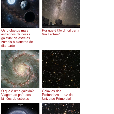
Os 5 objetos mais
Por que é tão difícil ver a
estranhos da nossa
Via Láctea?
galáxia: de estrelas
zumbis a planetas de
diamante
O que é uma galáxia?
Galáxias das
Viagem ao país dos
Profundezas: Luz do
bilhões de estrelas
Universo Primordial