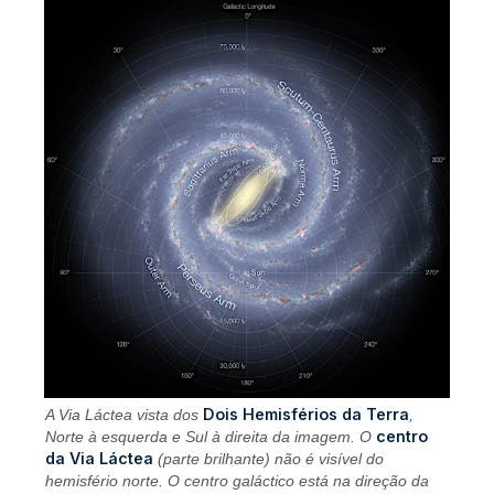
Dois Hemisférios da Terra
A Via Láctea vista dos
,
centro
Norte à esquerda e Sul à direita da imagem. O
da Via Láctea
(parte brilhante) não é visível do
hemisfério norte. O centro galáctico está na direção da