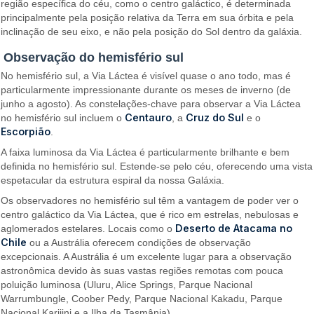
região específica do céu, como o centro galáctico, é determinada
principalmente pela posição relativa da Terra em sua órbita e pela
inclinação de seu eixo, e não pela posição do Sol dentro da galáxia.
Observação do hemisfério sul
No hemisfério sul, a Via Láctea é visível quase o ano todo, mas é
particularmente impressionante durante os meses de inverno (de
junho a agosto). As constelações-chave para observar a Via Láctea
Centauro
Cruz do Sul
no hemisfério sul incluem o
, a
e o
Escorpião
.
A faixa luminosa da Via Láctea é particularmente brilhante e bem
definida no hemisfério sul. Estende-se pelo céu, oferecendo uma vista
espetacular da estrutura espiral da nossa Galáxia.
Os observadores no hemisfério sul têm a vantagem de poder ver o
centro galáctico da Via Láctea, que é rico em estrelas, nebulosas e
Deserto de Atacama no
aglomerados estelares. Locais como o
Chile
ou a Austrália oferecem condições de observação
excepcionais. A Austrália é um excelente lugar para a observação
astronômica devido às suas vastas regiões remotas com pouca
poluição luminosa (Uluru, Alice Springs, Parque Nacional
Warrumbungle, Coober Pedy, Parque Nacional Kakadu, Parque
Nacional Karijini e a Ilha da Tasmânia).