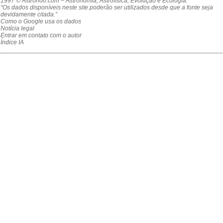
1997 © Astronoo.com
− Astronomia, Astrofísica, Evolução e Ecologia.
“Os dados disponíveis neste site poderão ser utilizados desde que a fonte seja
devidamente citada.”
Como o Google usa os dados
Notícia legal
Entrar em contato com o autor
Índice IA