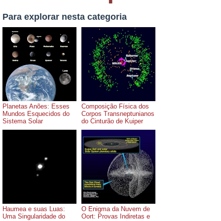
Para explorar nesta categoria
Planetas Anões: Esses
Composição Física dos
Mundos Esquecidos do
Corpos Transneptunianos
Sistema Solar
do Cinturão de Kuiper
Haumea e suas Luas:
O Enigma da Nuvem de
Uma Singularidade do
Oort: Provas Indiretas e