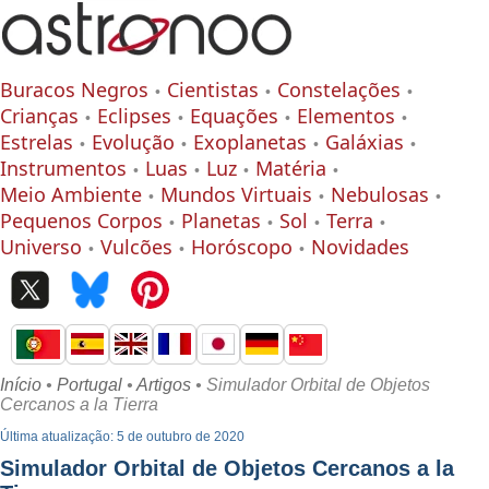
Buracos Negros
Cientistas
Constelações
Crianças
Eclipses
Equações
Elementos
Estrelas
Evolução
Exoplanetas
Galáxias
Instrumentos
Luas
Luz
Matéria
Meio Ambiente
Mundos Virtuais
Nebulosas
Pequenos Corpos
Planetas
Sol
Terra
Universo
Vulcões
Horóscopo
Novidades
Início
•
Portugal
•
Artigos
• Simulador Orbital de Objetos
Cercanos a la Tierra
Última atualização: 5 de outubro de 2020
Simulador Orbital de Objetos Cercanos a la