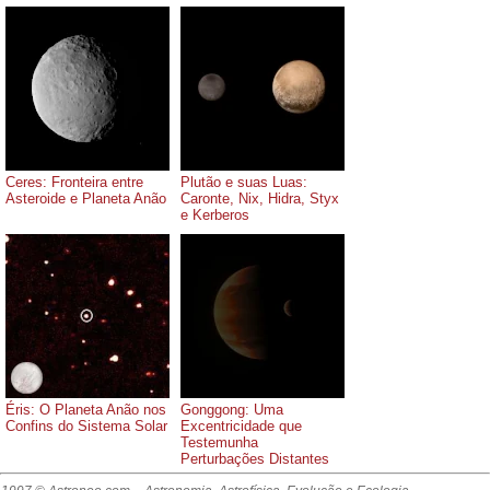
Ceres: Fronteira entre
Plutão e suas Luas:
Asteroide e Planeta Anão
Caronte, Nix, Hidra, Styx
e Kerberos
Éris: O Planeta Anão nos
Gonggong: Uma
Confins do Sistema Solar
Excentricidade que
Testemunha
Perturbações Distantes