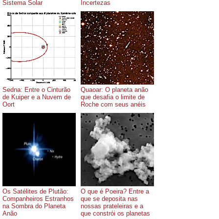
Sistema Solar
Incertezas
Sedna: Entre o Cinturão
Quaoar: O planeta anão
de Kuiper e a Nuvem de
que desafia o limite de
Oort
Roche com seus anéis
Os Satélites de Plutão:
O que é Poeira? Entre a
Companheiros Estranhos
que se deposita nas
na Sombra do Planeta
nossas prateleiras e a
Anão
que constrói os planetas