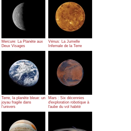
Mercure: La Planète aux
Vénus: La Jumelle
Deux Visages
Infernale de la Terre
Terre, la planète bleue: un
Mars : Six décennies
joyau fragile dans
d'exploration robotique à
l’univers
l'aube du vol habité