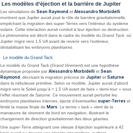
Les modèles d’éjection et la barrière de Jupiter
Sean Raymond
Alessandro Morbidelli
Les simulations de
et
montrent que Jupiter aurait joué le rôle de barrière gravitationnelle,
empêchant la migration des super-Terres vers l’intérieur du système
solaire. Cette interaction aurait conduit à leur éjection ou destruction.
Le phénomène est décrit dans le cadre du modèle du
Grand Tack
, où
Jupiter migre vers 1,5 UA avant de revenir vers l’extérieur,
déstabilisant les embryons planétaires.
Le modèle du Grand Tack
Le modèle du Grand Tack (
Grand Virement
) est une hypothèse
Alessandro Morbidelli
Sean
dynamique proposée par
et
Raymond
Jupiter
Saturne
, décrivant la migration précoce de
et
dans la nébuleuse primitive. Selon ce modèle, Jupiter aurait d’abord
migré vers le Soleil jusqu’à ≈ 1,5 UA avant de faire « demi-tour » sous
l’effet résonant de Saturne. Ce mouvement aurait perturbé les
super-Terres
embryons planétaires internes, éjecté d’éventuelles
et
Mars
limité la masse finale de
. Le terme « tack » vient de la
manœuvre de virement de bord en navigation, illustrant le
changement de direction gravitationnel des deux géantes.
Une super-Terre atteignant une vitesse d’éjection supérieure à 42