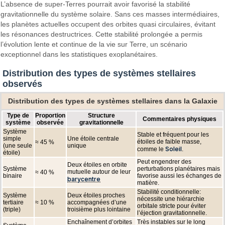
L’absence de super-Terres pourrait avoir favorisé la stabilité
gravitationnelle du système solaire. Sans ces masses intermédiaires,
les planètes actuelles occupent des orbites quasi circulaires, évitant
les résonances destructrices. Cette stabilité prolongée a permis
l’évolution lente et continue de la vie sur Terre, un scénario
exceptionnel dans les statistiques exoplanétaires.
Distribution des types de systèmes stellaires
observés
Distribution des types de systèmes stellaires dans la Galaxie
Type de
Proportion
Structure
Commentaires physiques
système
observée
gravitationnelle
Système
Stable et fréquent pour les
simple
Une étoile centrale
étoiles de faible masse,
≈ 45 %
(une seule
unique
Soleil
comme le
.
étoile)
Peut engendrer des
Deux étoiles en orbite
Système
perturbations planétaires mais
mutuelle autour de leur
≈ 40 %
binaire
favorise aussi les échanges de
barycentre
matière.
Stabilité conditionnelle:
Système
Deux étoiles proches
nécessite une hiérarchie
tertiaire
≈ 10 %
accompagnées d’une
orbitale stricte pour éviter
(triple)
troisième plus lointaine
l’éjection gravitationnelle.
Enchaînement d’orbites
Très instables sur le long