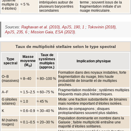
Système
imbriquées autour de
terme ; souvent issus de la
multiple (≥
≈ 5 %
plusieurs barycentres
fragmentation initiale d’un
4 étoiles)
secondaires
nuage moléculaire.
Sources:
Raghavan et al. (2010),
ApJS
, 190, 1
;
Tokovinin (2018),
ApJS
, 235, 6
;
Mission Gaia, ESA (2023)
.
Taux de multiplicité stellaire selon le type spectral
Taux de
Masse
Type
systèmes
moyenne
Implication physique
spectral
multiples
(M
)
⊙
(approx.)
Formation dans des noyaux instables, forte
O–B
fragmentation du nuage, très haute
≈ 8–40
≈ 80–100 %
(massives)
probabilité de binarité et de multiples
proches.
Fragmentation modérée ; systèmes multiples
A–F
≈ 1.5–2.5
≈ 60–75 %
fréquents mais plus hiérarchiques.
G (étoiles
Mixte: une fraction substantielle de binaires
≈ 1.0
≈ 45 %
solaires)
mais nombre important d’étoiles isolées.
Moins de compagnons ; disques
K
≈ 0.6–0.9
≈ 30–40 %
protoplanétaires souvent plus stables.
Population dominante en nombre dans la
M (naines
≈ 0.1–0.5
≈ 20–30 %
Galaxie ; faible multiplicité entraîne une
rouges)
majorité d’étoiles solitaires.