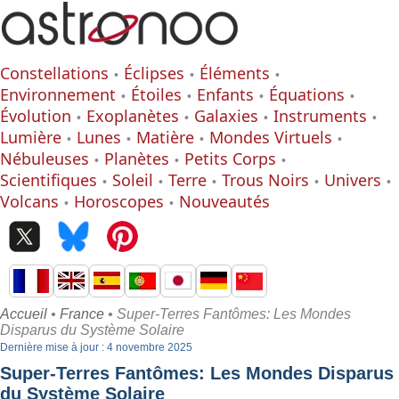
Constellations
Éclipses
Éléments
Environnement
Étoiles
Enfants
Équations
Évolution
Exoplanètes
Galaxies
Instruments
Lumière
Lunes
Matière
Mondes Virtuels
Nébuleuses
Planètes
Petits Corps
Scientifiques
Soleil
Terre
Trous Noirs
Univers
Volcans
Horoscopes
Nouveautés
Accueil
•
France
• Super-Terres Fantômes: Les Mondes
Disparus du Système Solaire
Dernière mise à jour : 4 novembre 2025
Super-Terres Fantômes: Les Mondes Disparus
du Système Solaire