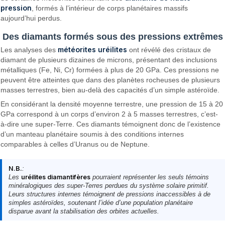
pression
, formés à l’intérieur de corps planétaires massifs
aujourd’hui perdus.
Des diamants formés sous des pressions extrêmes
météorites uréilites
Les analyses des
ont révélé des cristaux de
diamant de plusieurs dizaines de microns, présentant des inclusions
métalliques (Fe, Ni, Cr) formées à plus de 20 GPa. Ces pressions ne
peuvent être atteintes que dans des planètes rocheuses de plusieurs
masses terrestres, bien au-delà des capacités d’un simple astéroïde.
En considérant la densité moyenne terrestre, une pression de 15 à 20
GPa correspond à un corps d’environ 2 à 5 masses terrestres, c’est-
à-dire une super-Terre. Ces diamants témoignent donc de l’existence
d’un manteau planétaire soumis à des conditions internes
comparables à celles d’Uranus ou de Neptune.
N.B.
:
Les
uréilites diamantifères
pourraient représenter les seuls témoins
minéralogiques des super-Terres perdues du système solaire primitif.
Leurs structures internes témoignent de pressions inaccessibles à de
simples astéroïdes, soutenant l’idée d’une population planétaire
disparue avant la stabilisation des orbites actuelles.