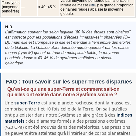
Valeur moyenne pondérée par la fonction
Tous types
IMF
initiale de masse (
): la grande proportion
(moyenne
—
≈ 40–45 %
de naines rouges abaisse la moyenne
pondérée)
globale.
N.B.
:
L’affirmation souvent lue selon laquelle "80 % des étoiles sont binaires"
est correcte pour les populations d’étoiles **massives** observées (O–
B), mais elle est trompeuse si elle est étendue à l’ensemble des étoiles
de la Galaxie. La Galaxie étant dominée numériquement par les naines
rouges (type M) qui ont un taux de multiplicité faible, la moyenne
pondérée donne ≈ 40–45 % de systèmes multiples au niveau
galactique.
FAQ : Tout savoir sur les super-Terres disparues
Qu'est-ce qu'une super-Terre et comment sait-on
qu'elles ont existé dans notre Système solaire ?
Une
est une planète rocheuse dont la masse est
super-Terre
comprise entre 1 et 10 fois celle de la Terre. On sait qu'elles
ont pu exister dans notre Système solaire grâce à des
indices
: des diamants formés à des pressions extrêmes
matériels
(>20 GPa) ont été trouvés dans des météorites. Ces pressions
ne peuvent être atteintes qu'à l'intérieur de corps planétaires