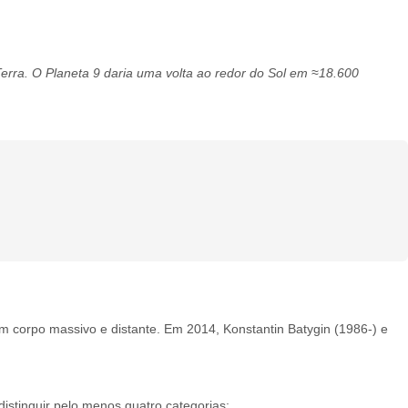
Terra. O Planeta 9 daria uma volta ao redor do Sol em ≈18.600
 um corpo massivo e distante. Em 2014, Konstantin Batygin (1986-) e
istinguir pelo menos quatro categorias: