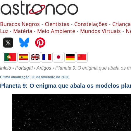
Buracos Negros
Cientistas
Constelações
Criança
Luz
Matéria
Meio Ambiente
Mundos Virtuais
N
Início
•
Portugal
•
Artigos
• Planeta 9: O enigma que abala os m
Última atualização: 20 de fevereiro de 2026
Planeta 9: O enigma que abala os modelos pla