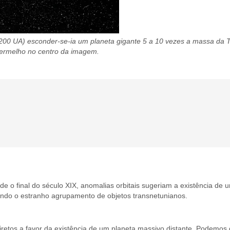
 1200 UA) esconder-se-ia um planeta gigante 5 a 10 vezes a massa da 
 vermelho no centro da imagem.
de o final do século XIX, anomalias orbitais sugeriam a existência de
ndo o estranho agrupamento de objetos transnetunianos.
etos a favor da existência de um planeta massivo distante. Podemos d