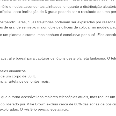
lio e nodos ascendentes alinhados, enquanto a distribuição aleatória
clíptica: essa inclinação de 6 graus poderia ser o resultado de uma per
perpendiculares, cujas trajetórias poderiam ser explicadas por ressonâ
 de grande semieixo maior, objetos difíceis de colocar no modelo pad
e um planeta distante, mas nenhum é conclusivo por si só. Eles const
ustral e boreal para capturar os fótons deste planeta fantasma. O tele
delos dinâmicos.
l de um corpo de 50 K.
iar artefatos de fontes reais.
, o que o torna acessível aos maiores telescópios atuais, mas requer 
do liderado por Mike Brown excluiu cerca de 80% das zonas de posic
nexploradas.
O mistério permanece intacto.