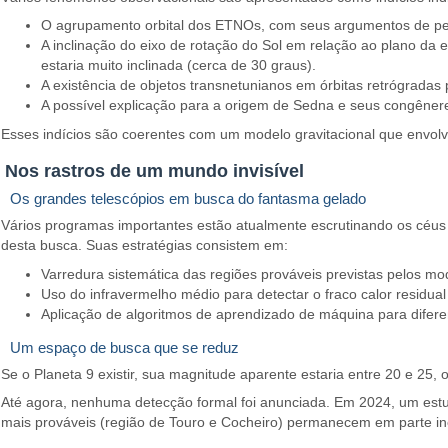
O agrupamento orbital dos ETNOs, com seus argumentos de perié
A inclinação do eixo de rotação do Sol em relação ao plano da e
estaria muito inclinada (cerca de 30 graus).
A existência de objetos transnetunianos em órbitas retrógradas 
A possível explicação para a origem de Sedna e seus congêneres
Esses indícios são coerentes com um modelo gravitacional que envolv
Nos rastros de um mundo invisível
Os grandes telescópios em busca do fantasma gelado
Vários programas importantes estão atualmente escrutinando os céus a
desta busca. Suas estratégias consistem em:
Varredura sistemática das regiões prováveis previstas pelos mo
Uso do infravermelho médio para detectar o fraco calor residua
Aplicação de algoritmos de aprendizado de máquina para diferenc
Um espaço de busca que se reduz
Se o Planeta 9 existir, sua magnitude aparente estaria entre 20 e 25
Até agora, nenhuma detecção formal foi anunciada. Em 2024, um estu
mais prováveis (região de Touro e Cocheiro) permanecem em parte i