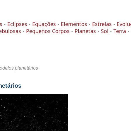
s
Eclipses
Equações
Elementos
Estrelas
Evolu
ebulosas
Pequenos Corpos
Planetas
Sol
Terra
odelos planetários
netários