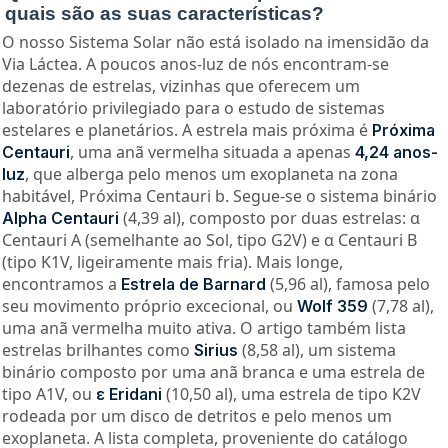
quais são as suas características?
O nosso Sistema Solar não está isolado na imensidão da
Via Láctea. A poucos anos-luz de nós encontram-se
dezenas de estrelas, vizinhas que oferecem um
laboratório privilegiado para o estudo de sistemas
estelares e planetários. A estrela mais próxima é
Próxima
, uma anã vermelha situada a apenas
Centauri
4,24 anos-
, que alberga pelo menos um exoplaneta na zona
luz
habitável, Próxima Centauri b. Segue-se o sistema binário
(4,39 al), composto por duas estrelas: α
Alpha Centauri
Centauri A (semelhante ao Sol, tipo G2V) e α Centauri B
(tipo K1V, ligeiramente mais fria). Mais longe,
encontramos a
(5,96 al), famosa pelo
Estrela de Barnard
seu movimento próprio excecional, ou
(7,78 al),
Wolf 359
uma anã vermelha muito ativa. O artigo também lista
estrelas brilhantes como
(8,58 al), um sistema
Sirius
binário composto por uma anã branca e uma estrela de
tipo A1V, ou
(10,50 al), uma estrela de tipo K2V
ε Eridani
rodeada por um disco de detritos e pelo menos um
exoplaneta. A lista completa, proveniente do catálogo