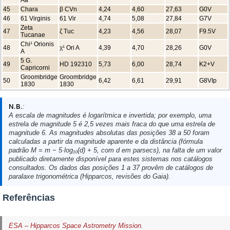
45
Chara
β CVn
4,24
4,60
27,63
G0V
46
61 Virginis
61 Vir
4,74
5,08
27,84
G7V
Zeta
47
ζ Tuc
4,23
4,56
28,07
F9.5V
Tucanae
Chi¹ Orionis
48
χ¹ Ori A
4,39
4,70
28,26
G0V
A
5 G.
49
HD 192310
5,73
6,00
28,74
K2+V
Capricorni
Groombridge
Groombridge
50
6,42
6,61
29,91
G8VIp
1830
1830
N.B.
:
A escala de magnitudes é logarítmica e invertida; por exemplo, uma
estrela de magnitude 5 é 2,5 vezes mais fraca do que uma estrela de
magnitude 6. As magnitudes absolutas das posições 38 a 50 foram
calculadas a partir da magnitude aparente e da distância (fórmula
padrão M = m − 5·log₁₀(d) + 5, com d em parsecs), na falta de um valor
publicado diretamente disponível para estes sistemas nos catálogos
consultados. Os dados das posições 1 a 37 provêm de catálogos de
paralaxe trigonométrica (Hipparcos, revisões do Gaia).
Referências
ESA – Hipparcos Space Astrometry Mission
.