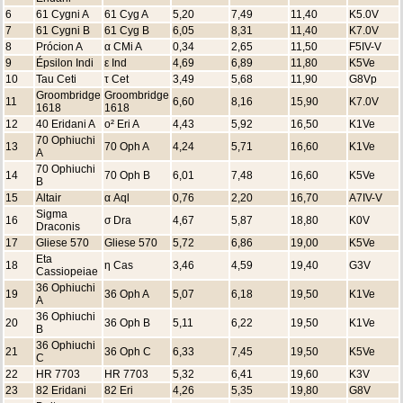
6
61 Cygni A
61 Cyg A
5,20
7,49
11,40
K5.0V
7
61 Cygni B
61 Cyg B
6,05
8,31
11,40
K7.0V
8
Prócion A
α CMi A
0,34
2,65
11,50
F5IV-V
9
Épsilon Indi
ε Ind
4,69
6,89
11,80
K5Ve
10
Tau Ceti
τ Cet
3,49
5,68
11,90
G8Vp
Groombridge
Groombridge
11
6,60
8,16
15,90
K7.0V
1618
1618
12
40 Eridani A
ο² Eri A
4,43
5,92
16,50
K1Ve
70 Ophiuchi
13
70 Oph A
4,24
5,71
16,60
K1Ve
A
70 Ophiuchi
14
70 Oph B
6,01
7,48
16,60
K5Ve
B
15
Altair
α Aql
0,76
2,20
16,70
A7IV-V
Sigma
16
σ Dra
4,67
5,87
18,80
K0V
Draconis
17
Gliese 570
Gliese 570
5,72
6,86
19,00
K5Ve
Eta
18
η Cas
3,46
4,59
19,40
G3V
Cassiopeiae
36 Ophiuchi
19
36 Oph A
5,07
6,18
19,50
K1Ve
A
36 Ophiuchi
20
36 Oph B
5,11
6,22
19,50
K1Ve
B
36 Ophiuchi
21
36 Oph C
6,33
7,45
19,50
K5Ve
C
22
HR 7703
HR 7703
5,32
6,41
19,60
K3V
23
82 Eridani
82 Eri
4,26
5,35
19,80
G8V