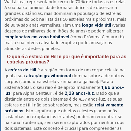
Via Láctea, representando cerca de 70 % de todas as estrelas.
A sua baixa luminosidade torna-as difíceis de observar a
grandes distâncias, mas dominam a população de estrelas
próximas do Sol: na lista das 50 estrelas mais próximas, mais
de 80 % são anãs vermelhas. Têm uma
(várias
longa vida útil
dezenas de milhares de milhões de anos) e podem albergar
(como Próxima Centauri b),
exoplanetas em zona habitável
mas a sua intensa atividade eruptiva pode ameaçar as
atmosferas destes planetas.
O que é a esfera de Hill e por que é importante para as
estrelas próximas?
A
é a região em torno de um corpo celeste na
esfera de Hill
qual a sua
domina sobre a de outros
atração gravitacional
corpos (como uma estrela vizinha ou a galáxia). Para o
Sistema Solar, o seu raio é de aproximadamente
1,96 anos-
; para Alpha Centauri, é de
. Dado que a
luz
2,28 anos-luz
distância entre os dois sistemas é de 4,37 anos-luz, as suas
esferas de Hill não se sobrepõem, mas estão
relativamente
. Isto significa que objetos celestes (como anãs
próximas
castanhas ou exoplanetas errantes) poderiam encontrar-se
na zona fronteiriça, sem serem capturados por nenhum dos
dois sistemas. Este conceito é crucial para compreender as