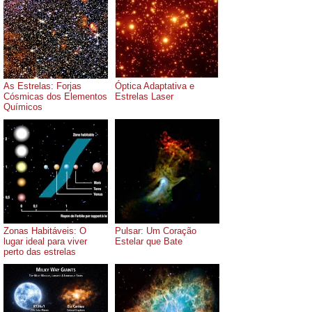
As Estrelas: Forjas
Óptica Adaptativa e
Cósmicas dos Elementos
Estrelas Laser
Químicos
Zonas Habitáveis: O
Pulsar: Um Coração
lugar ideal para viver
Estelar que Bate
perto das estrelas