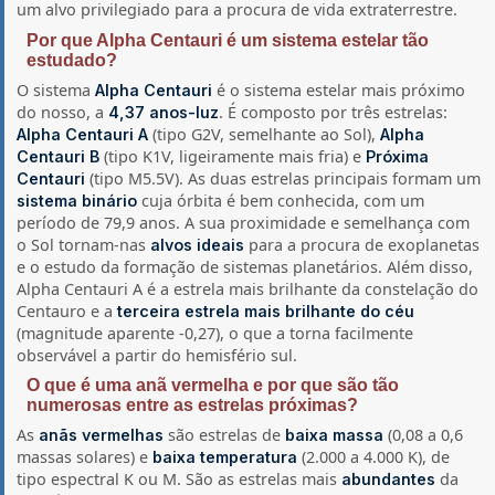
um alvo privilegiado para a procura de vida extraterrestre.
Por que Alpha Centauri é um sistema estelar tão
estudado?
O sistema
é o sistema estelar mais próximo
Alpha Centauri
do nosso, a
. É composto por três estrelas:
4,37 anos-luz
(tipo G2V, semelhante ao Sol),
Alpha Centauri A
Alpha
(tipo K1V, ligeiramente mais fria) e
Centauri B
Próxima
(tipo M5.5V). As duas estrelas principais formam um
Centauri
cuja órbita é bem conhecida, com um
sistema binário
período de 79,9 anos. A sua proximidade e semelhança com
o Sol tornam-nas
para a procura de exoplanetas
alvos ideais
e o estudo da formação de sistemas planetários. Além disso,
Alpha Centauri A é a estrela mais brilhante da constelação do
Centauro e a
terceira estrela mais brilhante do céu
(magnitude aparente -0,27), o que a torna facilmente
observável a partir do hemisfério sul.
O que é uma anã vermelha e por que são tão
numerosas entre as estrelas próximas?
As
são estrelas de
(0,08 a 0,6
anãs vermelhas
baixa massa
massas solares) e
(2.000 a 4.000 K), de
baixa temperatura
tipo espectral K ou M. São as estrelas mais
da
abundantes