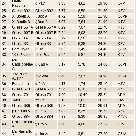
Delta
24
δ Pav
3,55
4,62
19,90
G7V
Pavonis
25
Gliese 892
Gliese 892
5,57
6,50
21,30
K3V
26
Xi Bootis A
ξ Boo A
4,72
5,59
21,90
G8Ve
27
Xi Bootis B
ξ Boo B
6,97
7,84
21,90
K4Ve
28
Gliese 667 A
Gliese 667 A
6,29
7,07
22,70
K3V
29
Gliese 667 B
Gliese 667 B
7,24
8,02
22,70
K5V
30
HR 753 A
HR 753 A
5,79
6,50
23,50
K3V
31
Gliese 33
Gliese 33
5,74
6,38
24,30
K2V
32
Beta Hydri
β Hyi
2,82
3,45
24,40
G2IV
33
107 Piscium
107 Psc
5,24
5,87
24,40
K1V
Mu
34
Cassiopeiae
μ Cas A
5,17
5,78
24,60
G5VI
A
TW Piscis
35
TW PsA
6,48
7,07
24,90
K5Ve
Austrini
36
Fomalhaut
α PsA
1,17
1,74
25,10
A3V
37
Gliese 673
Gliese 673
7,54
8,10
25,20
K7V
38
Gliese 701
Gliese 701
9,90
10,46
25,24
M1V
39
Tabit
π³ Ori
3,16
3,63
26,32
F6V
40
Gliese 686
Gliese 686
9,58
10,02
26,61
M1V
41
p Eridani A
p Eri A
5,82
6,25
26,73
K2V
42
Gliese 884
Gliese 884
7,88
8,30
26,85
K7Vk
Chi Draconis
43
χ Dra A
3,68
4,08
27,17
F7V
A
Mu Herculis
44
μ Her Aa
3,42
3,81
27,20
G5IV
Aa