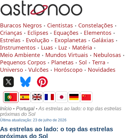
Buracos Negros
Cientistas
Constelações
Crianças
Eclipses
Equações
Elementos
Estrelas
Evolução
Exoplanetas
Galáxias
Instrumentos
Luas
Luz
Matéria
Meio Ambiente
Mundos Virtuais
Nebulosas
Pequenos Corpos
Planetas
Sol
Terra
Universo
Vulcões
Horóscopo
Novidades
Início
•
Portugal
• As estrelas ao lado: o top das estrelas
próximas do Sol
Última atualização: 23 de julho de 2026
As estrelas ao lado: o top das estrelas
próximas do Sol