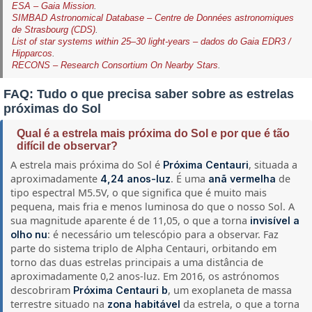
ESA – Gaia Mission
.
SIMBAD Astronomical Database – Centre de Données astronomiques
de Strasbourg (CDS)
.
List of star systems within 25–30 light-years – dados do Gaia EDR3 /
Hipparcos
.
RECONS – Research Consortium On Nearby Stars
.
FAQ: Tudo o que precisa saber sobre as estrelas
próximas do Sol
Qual é a estrela mais próxima do Sol e por que é tão
difícil de observar?
A estrela mais próxima do Sol é
, situada a
Próxima Centauri
aproximadamente
. É uma
de
4,24 anos-luz
anã vermelha
tipo espectral M5.5V, o que significa que é muito mais
pequena, mais fria e menos luminosa do que o nosso Sol. A
sua magnitude aparente é de 11,05, o que a torna
invisível a
: é necessário um telescópio para a observar. Faz
olho nu
parte do sistema triplo de Alpha Centauri, orbitando em
torno das duas estrelas principais a uma distância de
aproximadamente 0,2 anos-luz. Em 2016, os astrónomos
descobriram
, um exoplaneta de massa
Próxima Centauri b
terrestre situado na
da estrela, o que a torna
zona habitável