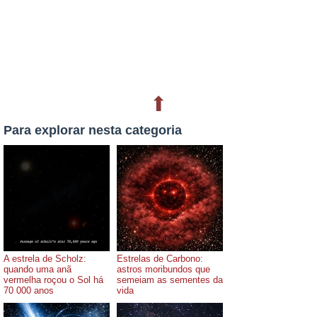
⬆
Para explorar nesta categoria
A estrela de Scholz:
Estrelas de Carbono:
quando uma anã
astros moribundos que
vermelha roçou o Sol há
semeiam as sementes da
70 000 anos
vida