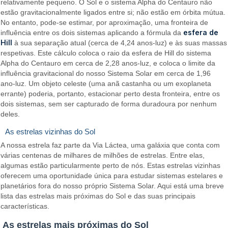
relativamente pequeno. O Sol e o sistema Alpha do Centauro não
estão gravitacionalmente ligados entre si; não estão em órbita mútua.
No entanto, pode-se estimar, por aproximação, uma fronteira de
esfera de
influência entre os dois sistemas aplicando a fórmula da
Hill
à sua separação atual (cerca de 4,24 anos-luz) e às suas massas
respetivas. Este cálculo coloca o raio da esfera de Hill do sistema
Alpha do Centauro em cerca de 2,28 anos-luz, e coloca o limite da
influência gravitacional do nosso Sistema Solar em cerca de 1,96
ano-luz. Um objeto celeste (uma anã castanha ou um exoplaneta
errante) poderia, portanto, estacionar perto desta fronteira, entre os
dois sistemas, sem ser capturado de forma duradoura por nenhum
deles.
As estrelas vizinhas do Sol
A nossa estrela faz parte da Via Láctea, uma galáxia que conta com
várias centenas de milhares de milhões de estrelas. Entre elas,
algumas estão particularmente perto de nós. Estas estrelas vizinhas
oferecem uma oportunidade única para estudar sistemas estelares e
planetários fora do nosso próprio Sistema Solar. Aqui está uma breve
lista das estrelas mais próximas do Sol e das suas principais
características.
As estrelas mais próximas do Sol