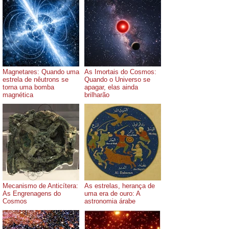
Magnetares: Quando uma
As Imortais do Cosmos:
estrela de nêutrons se
Quando o Universo se
torna uma bomba
apagar, elas ainda
magnética
brilharão
Mecanismo de Anticítera:
As estrelas, herança de
As Engrenagens do
uma era de ouro: A
Cosmos
astronomia árabe