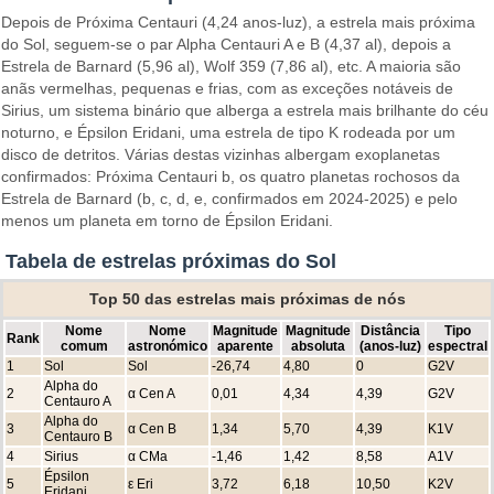
Depois de Próxima Centauri (4,24 anos-luz), a estrela mais próxima
do Sol, seguem-se o par Alpha Centauri A e B (4,37 al), depois a
Estrela de Barnard (5,96 al), Wolf 359 (7,86 al), etc. A maioria são
anãs vermelhas, pequenas e frias, com as exceções notáveis de
Sirius, um sistema binário que alberga a estrela mais brilhante do céu
noturno, e Épsilon Eridani, uma estrela de tipo K rodeada por um
disco de detritos. Várias destas vizinhas albergam exoplanetas
confirmados: Próxima Centauri b, os quatro planetas rochosos da
Estrela de Barnard (b, c, d, e, confirmados em 2024-2025) e pelo
menos um planeta em torno de Épsilon Eridani.
Tabela de estrelas próximas do Sol
Top 50 das estrelas mais próximas de nós
Nome
Nome
Magnitude
Magnitude
Distância
Tipo
Rank
comum
astronómico
aparente
absoluta
(anos-luz)
espectral
1
Sol
Sol
-26,74
4,80
0
G2V
Alpha do
2
α Cen A
0,01
4,34
4,39
G2V
Centauro A
Alpha do
3
α Cen B
1,34
5,70
4,39
K1V
Centauro B
4
Sirius
α CMa
-1,46
1,42
8,58
A1V
Épsilon
5
ε Eri
3,72
6,18
10,50
K2V
Eridani