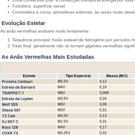
Fotosfera: superfície visível
Cromosfera e coroa: atmosferas externas, às vezes muito ativa
Evolução Estelar
As anãs vermelhas evoluem muito lentamente:
Sequência principal: fusão estável de hidrogênio por períodos m
Fase final: geralmente não se tornam gigantes vermelhas sign
As Anãs Vermelhas Mais Estudadas
Estrela
Tipo Espectral
Massa (M☉)
Proxima Centauri
M5.5V
0,12
Estrela de Barnard
M4V
0,16
TRAPPIST-1
M8V
0,089
Estrela de Luyten
M3.5V
0,26
Wolf 359
M6V
0,09
Gliese 581
M3V
0,31
YZ Ceti
M4.5V
0,13
GJ 667 C
M1.5V
0,31
Ross 128
M4V
0,17
CHXR 73
M3.25V
0,32