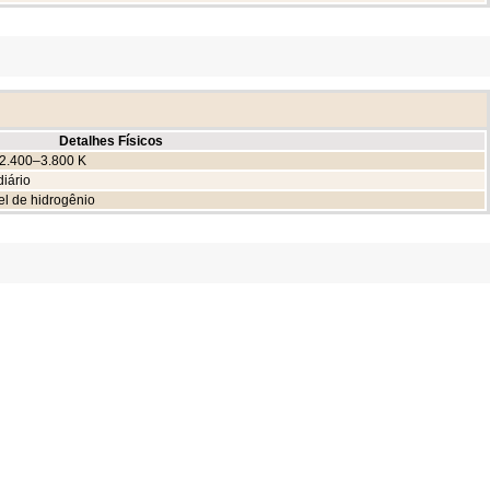
Detalhes Físicos
a 2.400–3.800 K
diário
el de hidrogênio