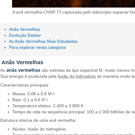
A anã vermelha CHXR 73 capturada pelo telescópio espacial H
Anãs Vermelhas
Evolução Estelar
As Anãs Vermelhas Mais Estudadas
Para explorar nesta categoria
Anãs Vermelhas
anãs vermelhas
As
são estrelas de tipo espectral M, muito menos m
Sua energia é produzida pela
fusão do hidrogênio
de maneira muito le
Características principais:
Massa: 0,08 a 0,6 M☉
Raio: 0,1 a 0,6 R☉
Temperatura efetiva: 2.400 a 3.800 K
Tempo de vida na sequência principal: 100 a 1.000 bilhões de 
Estrutura interna de uma anã vermelha:
Núcleo: fusão do hidrogênio
Zona convectiva total: a convecção transporta energia por toda 