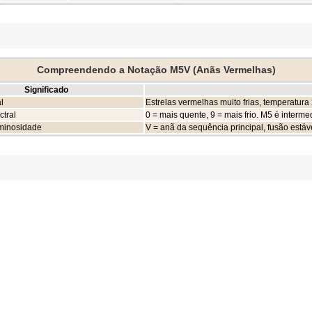
Compreendendo a Notação M5V (Anãs Vermelhas)
Significado
l
Estrelas vermelhas muito frias, temperatur
ctral
0 = mais quente, 9 = mais frio. M5 é interme
minosidade
V = anã da sequência principal, fusão estáv