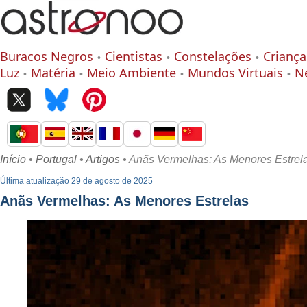
Buracos Negros
Cientistas
Constelações
Criança
Luz
Matéria
Meio Ambiente
Mundos Virtuais
N
Início
•
Portugal
•
Artigos
• Anãs Vermelhas: As Menores Estrel
Última atualização 29 de agosto de 2025
Anãs Vermelhas: As Menores Estrelas