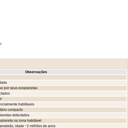
s
Observações
udada
so por seus exoplanetas
ctados
ol
ncialmente habitáveis
tário compacto
planetas detectados
oplaneta na zona habitável
Camaleão, idade ~2 milhões de anos