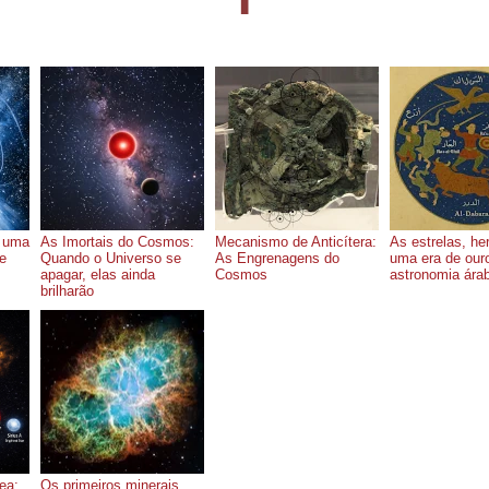
⬆
 uma
As Imortais do Cosmos:
Mecanismo de Anticítera:
As estrelas, he
se
Quando o Universo se
As Engrenagens do
uma era de ouro
apagar, elas ainda
Cosmos
astronomia ára
brilharão
ea:
Os primeiros minerais