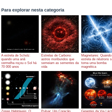
Para explorar nesta categoria
A estrela de Scholz:
Estrelas de Carbono:
Magnetares: Quando
quando uma anã
astros moribundos que
estrela de nêutrons 
vermelha roçou o Sol há
semeiam as sementes da
torna uma bomba
70 000 anos
vida
magnética
Zonas Habitáveis: O
Pulsar: Um Coração
Gigantes da Via Láct