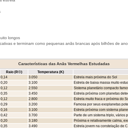
s
uito longos
ificativas e terminam como pequenas anãs brancas após bilhões de ano
Características das Anãs Vermelhas Estudadas
Raio (R☉)
Temperatura (K)
0,14
3.050
Estrela mais próxima do Sol
0,20
3.100
Estrela de baixa massa muito est
0,12
2.550
Sistema planetário compacto famo
0,35
3.450
Estrela próxima com planetas dete
0,12
2.800
Estrela muito fraca e próxima do S
0,29
3.200
Famosa por seus exoplanetas pote
0,16
3.100
Estrela próxima com sistema plane
0,42
3.700
Parte de um sistema triplo, vários 
0,20
3.180
Próxima e relativamente calma, ex
0,35
3.490
Estrela jovem na constelação de 