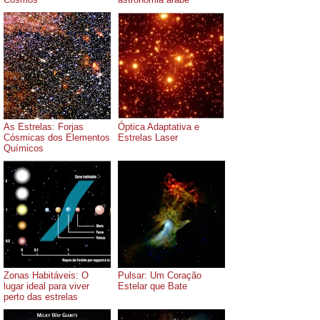
As Estrelas: Forjas
Óptica Adaptativa e
Cósmicas dos Elementos
Estrelas Laser
Químicos
Zonas Habitáveis: O
Pulsar: Um Coração
lugar ideal para viver
Estelar que Bate
perto das estrelas