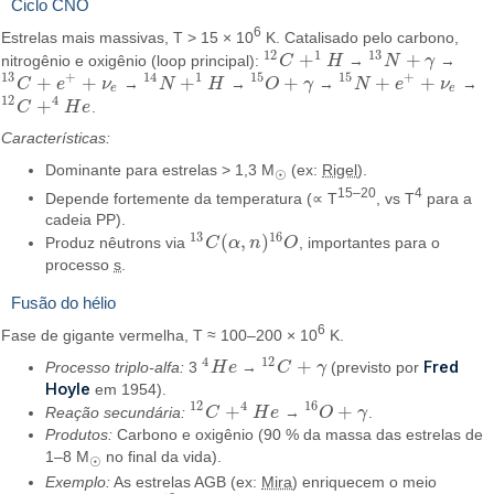
Ciclo CNO
6
Estrelas mais massivas, T > 15 × 10
K. Catalisado pelo carbono,
12
1
13
+
+
nitrogênio e oxigênio (loop principal):
C
H
→
N
γ
→
12
C
+
1
H
13
N
+
γ
13
+
14
1
15
15
+
+
+
+
+
+
+
C
e
ν
→
N
H
→
O
γ
→
N
e
ν
→
13
C
+
e
+
+
ν
e
14
N
+
1
H
15
O
+
γ
15
N
+
e
+
+
ν
e
e
e
12
4
+
C
H
e
.
12
C
+
4
H
e
Características:
Dominante para estrelas > 1,3 M
(ex:
Rigel
).
☉
15–20
4
Depende fortemente da temperatura (∝ T
, vs T
para a
cadeia PP).
13
16
(
,
)
Produz nêutrons via
C
α
n
O
, importantes para o
13
C
(
α
,
n
)
16
O
processo
s
.
Fusão do hélio
6
Fase de gigante vermelha, T ≈ 100–200 × 10
K.
4
12
+
Fred
Processo triplo-alfa:
3
H
e
→
C
γ
(previsto por
4
H
e
12
C
+
γ
Hoyle
em 1954).
12
4
16
+
+
Reação secundária:
C
H
e
→
O
γ
.
12
C
+
4
H
e
16
O
+
γ
Produtos:
Carbono e oxigênio (90 % da massa das estrelas de
1–8 M
no final da vida).
☉
Exemplo:
As estrelas AGB (ex:
Mira
) enriquecem o meio