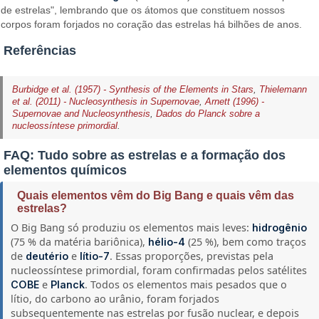
de estrelas", lembrando que os átomos que constituem nossos
corpos foram forjados no coração das estrelas há bilhões de anos.
Referências
Burbidge et al. (1957) - Synthesis of the Elements in Stars
,
Thielemann
et al. (2011) - Nucleosynthesis in Supernovae
,
Arnett (1996) -
Supernovae and Nucleosynthesis
,
Dados do Planck sobre a
nucleossíntese primordial
.
FAQ: Tudo sobre as estrelas e a formação dos
elementos químicos
Quais elementos vêm do Big Bang e quais vêm das
estrelas?
O Big Bang só produziu os elementos mais leves:
hidrogênio
(75 % da matéria bariônica),
(25 %), bem como traços
hélio-4
de
e
. Essas proporções, previstas pela
deutério
lítio-7
nucleossíntese primordial, foram confirmadas pelos satélites
e
. Todos os elementos mais pesados que o
COBE
Planck
lítio, do carbono ao urânio, foram forjados
subsequentemente nas estrelas por fusão nuclear, e depois