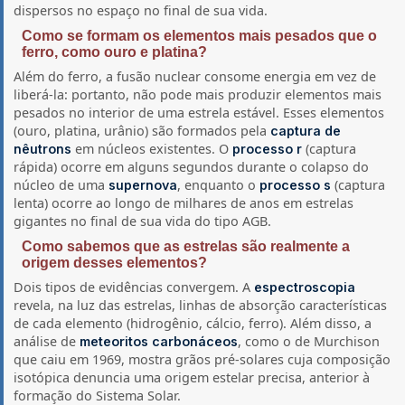
dispersos no espaço no final de sua vida.
Como se formam os elementos mais pesados que o
ferro, como ouro e platina?
Além do ferro, a fusão nuclear consome energia em vez de
liberá-la: portanto, não pode mais produzir elementos mais
pesados no interior de uma estrela estável. Esses elementos
(ouro, platina, urânio) são formados pela
captura de
em núcleos existentes. O
(captura
nêutrons
processo r
rápida) ocorre em alguns segundos durante o colapso do
núcleo de uma
, enquanto o
(captura
supernova
processo s
lenta) ocorre ao longo de milhares de anos em estrelas
gigantes no final de sua vida do tipo AGB.
Como sabemos que as estrelas são realmente a
origem desses elementos?
Dois tipos de evidências convergem. A
espectroscopia
revela, na luz das estrelas, linhas de absorção características
de cada elemento (hidrogênio, cálcio, ferro). Além disso, a
análise de
, como o de Murchison
meteoritos carbonáceos
que caiu em 1969, mostra grãos pré-solares cuja composição
isotópica denuncia uma origem estelar precisa, anterior à
formação do Sistema Solar.