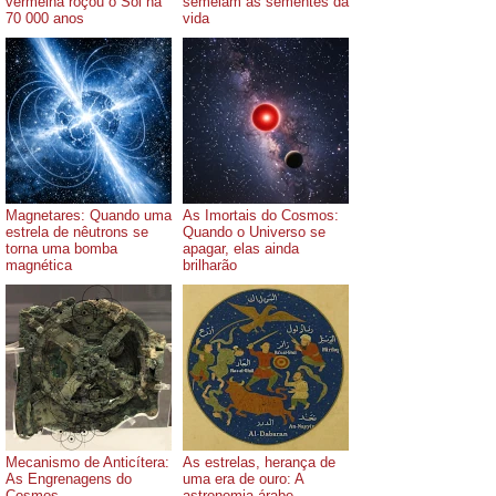
vermelha roçou o Sol há
semeiam as sementes da
70 000 anos
vida
Magnetares: Quando uma
As Imortais do Cosmos:
estrela de nêutrons se
Quando o Universo se
torna uma bomba
apagar, elas ainda
magnética
brilharão
Mecanismo de Anticítera:
As estrelas, herança de
As Engrenagens do
uma era de ouro: A
Cosmos
astronomia árabe