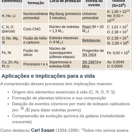
relativa
Elemento(s)
Local de produção
estrela ou
formação
6
evento
(Si=10
)
12
H: 1,00 × 10
Nucleossíntese
Big Bang (primeiros
Universo
H, He, Li
He: 8,50 ×
primordial
3 minutos)
primordial
10
10
7
Núcleo de estrelas
Rigel
(M > 20
C, N, O
C: 1,01 × 10
Ciclo CNO
> 1,3 M
M
)
(parcial)
7
O: 2,38 × 10
☉
☉
7
Estrelas massivas
O, Ne, Mg,
Fusão de hélio
O: 2,38 × 10
Betelgeuse
(> 8 M
)
Si
e carbono
6
Si: 1,00 × 10
☉
Núcleo de
Fusão do
Progenitor de
5
Fe, Ni
supergigantes
Fe: 9,00 × 10
silício
SN 1604
(últimas etapas)
Cu, Zn, Au,
Supernovas e
SN 1987A
e
Au: 0,0045
Processos r e s
Pt, U
estrelas AGB
Mira
U: 0,0009
Aplicações e implicações para a vida
A compreensão desses processos tem implicações maiores:
Origem dos elementos essenciais à vida (C, N, O, P, S)
Formação de planetas telúricos e sua composição
Datação de eventos cósmicos por meio de isótopos radioativos
26
(ex:
A
l
para datar estrelas jovens)
26
A
l
Compreensão da evolução química da galáxia (metalicidade
crescente)
Carl Sagan
Como destacou
(1934-1996): "Todos nós somos poeira