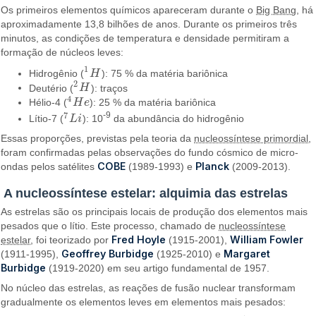
Os primeiros elementos químicos apareceram durante o
Big Bang
, há
aproximadamente 13,8 bilhões de anos. Durante os primeiros três
minutos, as condições de temperatura e densidade permitiram a
formação de núcleos leves:
1
Hidrogênio (
H
): 75 % da matéria bariônica
1
H
2
Deutério (
H
): traços
2
H
4
Hélio-4 (
H
e
): 25 % da matéria bariônica
4
H
e
7
-9
Lítio-7 (
L
i
): 10
da abundância do hidrogênio
7
L
i
Essas proporções, previstas pela teoria da
nucleossíntese primordial
,
foram confirmadas pelas observações do fundo cósmico de micro-
COBE
Planck
ondas pelos satélites
(1989-1993) e
(2009-2013).
A nucleossíntese estelar: alquimia das estrelas
As estrelas são os principais locais de produção dos elementos mais
pesados que o lítio. Este processo, chamado de
nucleossíntese
Fred Hoyle
William Fowler
estelar
, foi teorizado por
(1915-2001),
Geoffrey Burbidge
Margaret
(1911-1995),
(1925-2010) e
Burbidge
(1919-2020) em seu artigo fundamental de 1957.
No núcleo das estrelas, as reações de fusão nuclear transformam
gradualmente os elementos leves em elementos mais pesados: