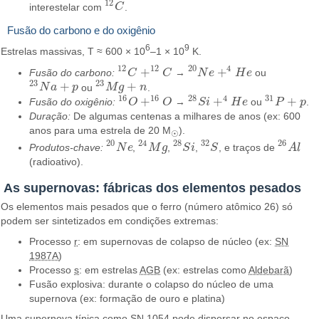
12
interestelar com
C
.
12
C
Fusão do carbono e do oxigênio
6
9
Estrelas massivas, T ≈ 600 × 10
–1 × 10
K.
12
12
20
4
+
+
Fusão do carbono:
C
C
→
N
e
H
e
ou
12
C
+
12
C
20
N
e
+
4
H
e
23
23
+
+
N
a
p
ou
M
g
n
.
23
N
a
+
p
23
M
g
+
n
16
16
28
4
31
+
+
+
Fusão do oxigênio:
O
O
→
S
i
H
e
ou
P
p
.
16
O
+
16
O
28
S
i
+
4
H
e
31
P
+
p
Duração:
De algumas centenas a milhares de anos (ex: 600
anos para uma estrela de 20 M
).
☉
20
24
28
32
26
Produtos-chave:
N
e
,
M
g
,
S
i
,
S
, e traços de
A
l
20
N
e
24
M
g
28
S
i
32
S
26
A
l
(radioativo).
As supernovas: fábricas dos elementos pesados
Os elementos mais pesados que o ferro (número atômico 26) só
podem ser sintetizados em condições extremas:
Processo
r
: em supernovas de colapso de núcleo (ex:
SN
1987A
)
Processo
s
: em estrelas
AGB
(ex: estrelas como
Aldebarã
)
Fusão explosiva: durante o colapso do núcleo de uma
supernova (ex: formação de ouro e platina)
Uma supernova típica como
SN 1054
pode dispersar no espaço