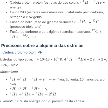
1
4
Cadeia próton-próton (estrelas do tipo solar): 4
H
→
H
e
+
1
H
4
H
e
energia
Ciclo CNO (estrelas mais massivas): catalisado pelo carbono,
nitrogênio e oxigênio
4
12
Fusão do hélio (fase de gigante vermelha): 3
H
e
→
C
4
H
e
12
C
(processo triplo-alfa)
12
Fusão do carbono e do oxigênio (estrelas massivas):
C
+
12
C
4
16
H
e
→
O
, etc.
4
H
e
16
O
Precisões sobre a alquimia das estrelas
Cadeia próton-próton (PP)
1
4
+
6
Estrelas do tipo solar, T ≈ 10–15 × 10
K: 4
H
→
H
e
+ 2
e
+ 2 ν
1
H
4
H
e
e
+
e
+ 26,7 MeV.
Mecanismo:
1
1
2
+
9
+
+
+
H
H
→
H
e
ν
(reação lenta, 10
anos para o
1
H
+
1
H
2
H
+
e
+
+
ν
e
e
Sol).
2
1
3
+
+
H
H
→
H
e
γ
.
2
H
+
1
H
3
H
e
+
γ
1
3
3
4
+
+
2
H
e
H
e
→
H
e
H
.
3
H
e
+
3
H
e
4
H
e
+
2
1
H
Exemplo:
90 % da energia do Sol provém desta cadeia.