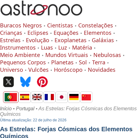
Buracos Negros
Cientistas
Constelações
Crianças
Eclipses
Equações
Elementos
Estrelas
Evolução
Exoplanetas
Galáxias
Instrumentos
Luas
Luz
Matéria
Meio Ambiente
Mundos Virtuais
Nebulosas
Pequenos Corpos
Planetas
Sol
Terra
Universo
Vulcões
Horóscopo
Novidades
Início
•
Portugal
• As Estrelas: Forjas Cósmicas dos Elementos
Químicos
Última atualização: 22 de julho de 2026
As Estrelas: Forjas Cósmicas dos Elementos
Químicos