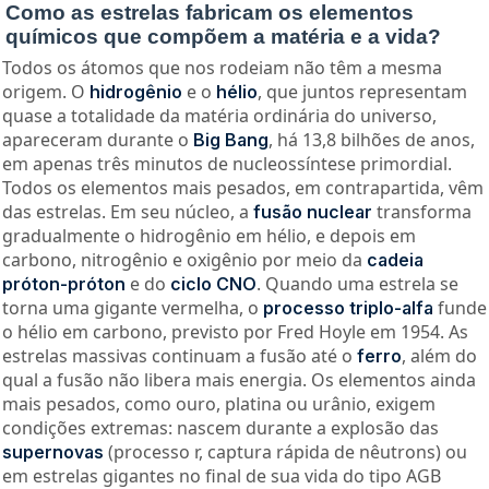
Como as estrelas fabricam os elementos
químicos que compõem a matéria e a vida?
Todos os átomos que nos rodeiam não têm a mesma
origem. O
e o
, que juntos representam
hidrogênio
hélio
quase a totalidade da matéria ordinária do universo,
apareceram durante o
, há 13,8 bilhões de anos,
Big Bang
em apenas três minutos de nucleossíntese primordial.
Todos os elementos mais pesados, em contrapartida, vêm
das estrelas. Em seu núcleo, a
transforma
fusão nuclear
gradualmente o hidrogênio em hélio, e depois em
carbono, nitrogênio e oxigênio por meio da
cadeia
e do
. Quando uma estrela se
próton-próton
ciclo CNO
torna uma gigante vermelha, o
funde
processo triplo-alfa
o hélio em carbono, previsto por Fred Hoyle em 1954. As
estrelas massivas continuam a fusão até o
, além do
ferro
qual a fusão não libera mais energia. Os elementos ainda
mais pesados, como ouro, platina ou urânio, exigem
condições extremas: nascem durante a explosão das
(processo r, captura rápida de nêutrons) ou
supernovas
em estrelas gigantes no final de sua vida do tipo AGB