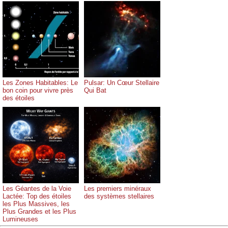
Les Zones Habitables: Le
Pulsar: Un Cœur Stellaire
bon coin pour vivre près
Qui Bat
des étoiles
Les Géantes de la Voie
Les premiers minéraux
Lactée: Top des étoiles
des systèmes stellaires
les Plus Massives, les
Plus Grandes et les Plus
Lumineuses