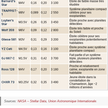
Barnard's
Étoile de faible masse très
M4V
0,16
0,20
3 100
Star
étudiée
Système planétaire compact
TRAPPIST-
M8V
0,089
0,12
2 550
célèbre pour ses
1
exoplanètes
Luyten's
Étoile proche avec planètes
M3.5V
0,26
0,35
3 450
Star
détectées
Étoile très faible et proche
Wolf 359
M6V
0,09
0,12
2 800
du Soleil
Étoile célèbre pour ses
Gliese 581
M3V
0,31
0,29
3 200
exoplanètes potentiellement
habitables
Étoile proche avec système
YZ Ceti
M4.5V
0,13
0,16
3 100
planétaire compact
Fait partie d’un système
GJ 667 C
M1.5V
0,31
0,42
3 700
triple, plusieurs planètes
détectées
Proche et relativement
Ross 128
M4V
0,17
0,20
3 180
calme, exoplanète en zone
habitable
Jeune étoile dans la
constellation de
CHXR 73
M3.25V
0,32
0,35
3 490
Chamaeleon, âge ~2
millions d’années
Sources:
NASA – Stellar Data
,
Union Astronomique Internationale
.