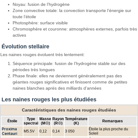
Noyau: fusion de l’hydrogène
Zone convective totale: la convection transporte l’énergie sur
toute l’étoile
Photosphère: surface visible
Chromosphère et couronne: atmosphères externes, parfois très
actives
Évolution stellaire
Les naines rouges évoluent très lentement:
Séquence principale: fusion de l’hydrogène stable sur des
périodes très longues
Phase finale: elles ne deviennent généralement pas des
géantes rouges significatives et finissent comme de petites
naines blanches après des milliards d’années
Les naines rouges les plus étudiées
Caractéristiques des naines rouges étudiées
Type
Masse
Rayon
Température
Étoile
Remarques
spectral
(M☉)
(R☉)
(K)
Proxima
Étoile la plus proche du
M5.5V
0,12
0,14
3 050
Centauri
Soleil