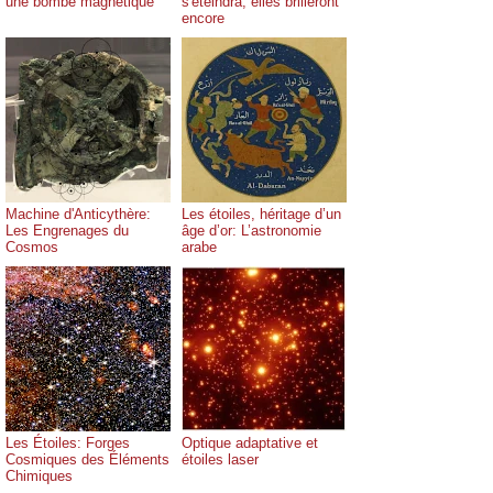
une bombe magnétique
s'éteindra, elles brilleront
encore
Machine d'Anticythère:
Les étoiles, héritage d’un
Les Engrenages du
âge d’or: L’astronomie
Cosmos
arabe
Les Étoiles: Forges
Optique adaptative et
Cosmiques des Éléments
étoiles laser
Chimiques