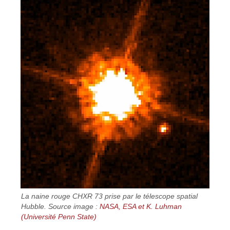
La naine rouge CHXR 73 prise par le télescope spatial
Hubble. Source image :
NASA, ESA et K. Luhman
(Université Penn State)