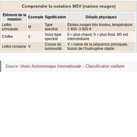
Comprendre la notation M5V (naines rouges)
Élément de la
Exemple
Signification
Détails physiques
notation
Lettre
Type
Étoiles rouges très froides, température
M
principale
spectral
2 400–3 800 K
Sous-type
0 = plus chaud, 9 = plus froid. M5 est
Chiffre
5
spectral
intermédiaire
Classe de
V = naine de la séquence principale,
Lettre romaine
V
luminosité
fusion de l’hydrogène stable
Source:
Union Astronomique Internationale – Classification stellaire