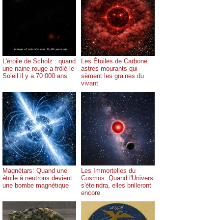
L'étoile de Scholz : quand
Les Étoiles de Carbone:
une naine rouge a frôlé le
astres mourants qui
Soleil il y a 70 000 ans
sèment les graines du
vivant
Magnétars: Quand une
Les Immortelles du
étoile à neutrons devient
Cosmos: Quand l'Univers
une bombe magnétique
s'éteindra, elles brilleront
encore