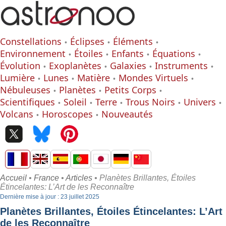
Constellations
Éclipses
Éléments
Environnement
Étoiles
Enfants
Équations
Évolution
Exoplanètes
Galaxies
Instruments
Lumière
Lunes
Matière
Mondes Virtuels
Nébuleuses
Planètes
Petits Corps
Scientifiques
Soleil
Terre
Trous Noirs
Univers
Volcans
Horoscopes
Nouveautés
Accueil
•
France
•
Articles
• Planètes Brillantes, Étoiles
Étincelantes: L’Art de les Reconnaître
Dernière mise à jour : 23 juillet 2025
Planètes Brillantes, Étoiles Étincelantes: L’Art
de les Reconnaître