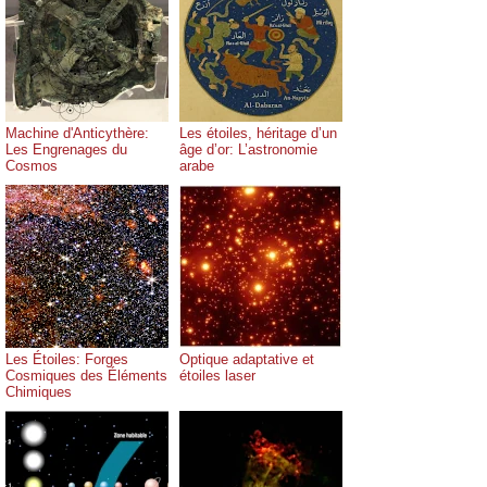
Machine d'Anticythère:
Les étoiles, héritage d’un
Les Engrenages du
âge d’or: L’astronomie
Cosmos
arabe
Les Étoiles: Forges
Optique adaptative et
Cosmiques des Éléments
étoiles laser
Chimiques