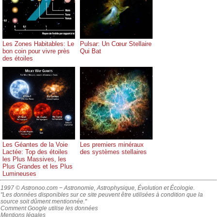
Les Zones Habitables: Le
Pulsar: Un Cœur Stellaire
bon coin pour vivre près
Qui Bat
des étoiles
Les Géantes de la Voie
Les premiers minéraux
Lactée: Top des étoiles
des systèmes stellaires
les Plus Massives, les
Plus Grandes et les Plus
Lumineuses
1997 © Astronoo.com
− Astronomie, Astrophysique, Évolution et Écologie.
"Les données disponibles sur ce site peuvent être utilisées à condition que la
source soit dûment mentionnée."
Comment Google utilise les données
Mentions légales