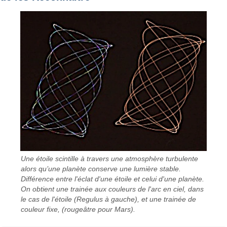
Une étoile scintille à travers une atmosphère turbulente
alors qu’une planète conserve une lumière stable.
Différence entre l'éclat d'une étoile et celui d'une planète.
On obtient une trainée aux couleurs de l'arc en ciel, dans
le cas de l'étoile (Regulus à gauche), et une trainée de
couleur fixe, (rougeâtre pour Mars).