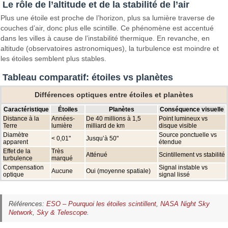
Le rôle de l’altitude et de la stabilité de l’air
Plus une étoile est proche de l’horizon, plus sa lumière traverse de
couches d’air, donc plus elle scintille. Ce phénomène est accentué
dans les villes à cause de l’instabilité thermique. En revanche, en
altitude (observatoires astronomiques), la turbulence est moindre et
les étoiles semblent plus stables.
Tableau comparatif: étoiles vs planètes
Différences optiques entre étoiles et planètes
Caractéristique
Étoiles
Planètes
Conséquence visuelle
Distance à la
Années-
De 40 millions à 1,5
Point lumineux vs
Terre
lumière
milliard de km
disque visible
Diamètre
Source ponctuelle vs
< 0,01"
Jusqu’à 50"
apparent
étendue
Effet de la
Très
Atténué
Scintillement vs stabilité
turbulence
marqué
Compensation
Signal instable vs
Aucune
Oui (moyenne spatiale)
optique
signal lissé
Références:
ESO – Pourquoi les étoiles scintillent
,
NASA Night Sky
Network
,
Sky & Telescope
.