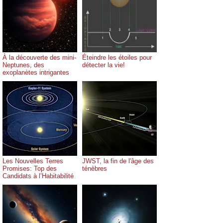
À la découverte des mini-
Éteindre les étoiles pour
Neptunes, des
détecter la vie!
exoplanètes intrigantes
Les Nouvelles Terres
JWST, la fin de l'âge des
Promises: Top des
ténèbres
Candidats à l’Habitabilité