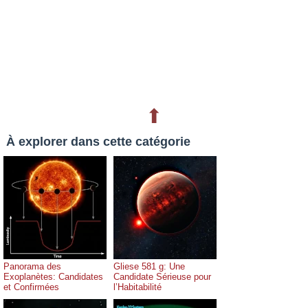
⬆
À explorer dans cette catégorie
Panorama des
Gliese 581 g: Une
Exoplanètes: Candidates
Candidate Sérieuse pour
et Confirmées
l’Habitabilité