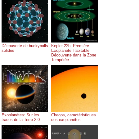
Découverte de buckyballs
Kepler-22b: Première
solides
Exoplanète Habitable
Découverte dans la Zone
Tempérée
Exoplanètes: Sur les
Cheops, caractéristiques
traces de la Terre 2.0
des exoplanètes