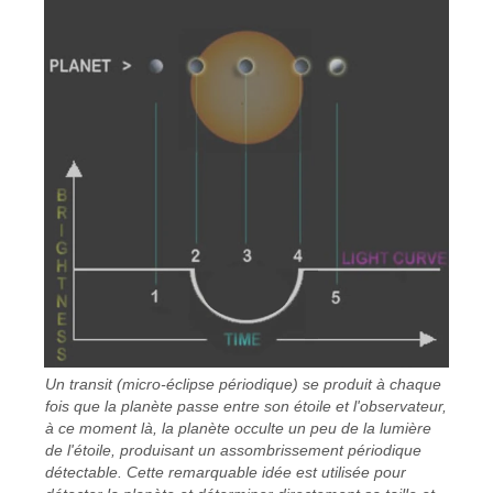
Un transit (micro-éclipse périodique) se produit à chaque
fois que la planète passe entre son étoile et l'observateur,
à ce moment là, la planète occulte un peu de la lumière
de l'étoile, produisant un assombrissement périodique
détectable. Cette remarquable idée est utilisée pour