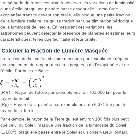
La méthode de transit consiste à observer les variations de luminosité
d'une étoile lorsqu'une planète passe devant elle. Lorsqu'une
exoplanète transite devant son étoile, elle bloque une petite fraction
de la lumière stellaire, ce qui se traduit par une diminution périodique
de la luminosité de l'étoile. En mesurant ces variations, les
astronomes peuvent détecter la présence de planètes et estimer leurs
caractéristiques, telles que leur taille et leur orbite.
Calculer la Fraction de Lumière Masquée
La fraction de la lumière stellaire masquée par l'exoplanète dépend
principalement du rapport des aires projetées de l'exoplanète et de
l'étoile. Formule de Base:
2
(
)
∗
∗
π
R
R
=
=
δ
δ
=
π
R
∗
π
R
p
=
(
R
∗
R
p
)
2
π
R
R
p
p
(R★) = Rayon de l'étoile par exemple environ 700 000 km pour le
rayon du Soleil.
(Rp) = Rayon de la planète par exemple environ 6 371 km pour le
rayon de la Terre.
Par exemple, le rayon de la Terre qui est environ 100 fois plus petit
que celui du Soleil, masque une fraction de la luminosité du Soleil
2
(1/100
) lorsqu'elle passe entre le Soleil et un observateur lointain.