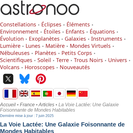
Constellations
Éclipses
Éléments
Environnement
Étoiles
Enfants
Équations
Évolution
Exoplanètes
Galaxies
Instruments
Lumière
Lunes
Matière
Mondes Virtuels
Nébuleuses
Planètes
Petits Corps
Scientifiques
Soleil
Terre
Trous Noirs
Univers
Volcans
Horoscopes
Nouveautés
Accueil
•
France
•
Articles
• La Voie Lactée: Une Galaxie
Foisonnante de Mondes Habitables
Dernière mise à jour : 7 juin 2025
La Voie Lactée: Une Galaxie Foisonnante de
Mondes Habitables