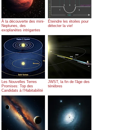
À la découverte des mini-
Éteindre les étoiles pour
Neptunes, des
détecter la vie!
exoplanètes intrigantes
Les Nouvelles Terres
JWST, la fin de l'âge des
Promises: Top des
ténèbres
Candidats à l’Habitabilité