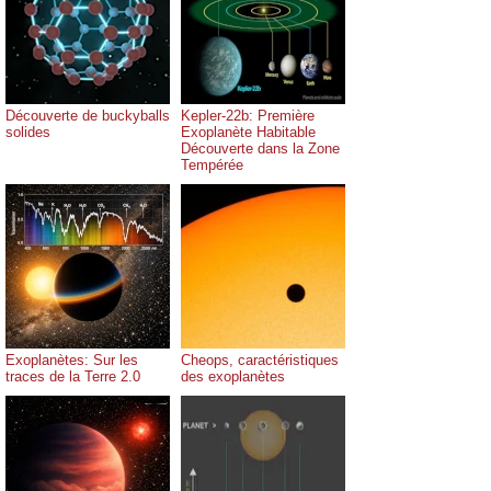
Découverte de buckyballs
Kepler-22b: Première
solides
Exoplanète Habitable
Découverte dans la Zone
Tempérée
Exoplanètes: Sur les
Cheops, caractéristiques
traces de la Terre 2.0
des exoplanètes