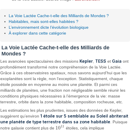
La Voie Lactée Cache-t-elle des Milliards de Mondes ?
Habitables, mais sont-elles habitées ?
L’environnement dicte l’évolution biologique
À explorer dans cette catégorie
La Voie Lactée Cache-t-elle des Milliards de
Mondes ?
Kepler
TESS
Gaia
Les avancées spectaculaires des missions
,
et
ont
profondément transformé notre compréhension de la Voie Lactée.
Grâce à ces observatoires spatiaux, nous savons aujourd’hui que les
exoplanètes sont la règle, non l’exception. Statistiquement, chaque
étoile possède en moyenne au moins une planète. Et parmi ces
milliards de planètes, une fraction non négligeable semble réunir les
conditions physiques nécessaires à l’émergence de la vie: masse
terrestre, orbite dans la zone habitable, composition rocheuse, etc.
Les estimations les plus prudentes, issues des données de Kepler,
1 étoile sur 5 semblable au Soleil abriterait
suggèrent qu’environ
une planète de type terrestre dans sa zone habitable
. Puisque
11
10
notre galaxie contient plus de
étoiles, cela implique
10
11