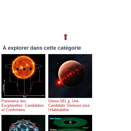
⬆
À explorer dans cette catégorie
Panorama des
Gliese 581 g: Une
Exoplanètes: Candidates
Candidate Sérieuse pour
et Confirmées
l’Habitabilité