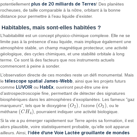
plus de 20 milliards de Terres
potentiellement
! Des planètes
rocheuses, de taille comparable à la nôtre, orbitant à la bonne
distance pour permettre à l’eau liquide d’exister.
Habitables, mais sont-elles habitées ?
L’habitabilité est un concept physico-chimique complexe. Elle ne se
limite pas à la présence d’eau liquide, mais implique également une
atmosphère stable, un champ magnétique protecteur, une activité
géologique, des cycles chimiques, et une stabilité orbitale à long
terme. Ce sont là des facteurs que nos instruments actuels
commencent à peine à sonder.
L’observation directe de ces mondes reste un défi monumental. Mais
télescope spatial James-Webb
le
, ainsi que les projets futurs
LUVOIR
HabEx
comme
ou
, ouvriront peut-être une ère
d’astrospectroscopie fine, permettant de détecter des signatures
biosphériques dans les atmosphères d’exoplanètes. Les fameux "gaz
(
)
(
)
marqueurs", tels que le dioxygène
O
, l’ozone
O
, ou le
(
O
2
)
(
O
3
)
2
3
(
)
méthane
C
H
, pourraient indiquer une activité biologique.
(
C
H
4
)
4
Si la vie a pu émerger rapidement sur Terre après sa formation, il est
alors plausible, voire statistiquement probable, qu’elle soit apparue
l’idée d’une Voie Lactée grouillante de mondes
ailleurs. Ainsi,