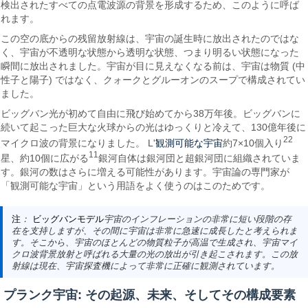
検出されたすべての点電波源の背景を形成するため、このように呼ば
れます。
この空の底からの残留放射線は、宇宙の誕生時に放出されたのではな
く、宇宙が不透明な状態から透明な状態、つまり明るい状態になった
瞬間に放出されました。宇宙が目に見えなくなる前は、宇宙は物質 (中
性子と陽子) ではなく、クォークとグルーオンのスープで構成されてい
ました。
ビッグバン光が初めて自由に飛び始めてから38万年後。ビッグバンに
続いて起こった巨大な火球からの光はゆっくりと冷えて、130億年後に
22
観測可能な宇宙
マイクロ波の背景になりました。 L'
約7×10個入り
11
星、約10個に広がる
銀河自体は銀河団と超銀河団に組織されていま
す。銀河の数はさらに増える可能性があります。宇宙論の専門家が
「観測可能な宇宙」という用語をよく使うのはこのためです。
注
：
ビッグバンモデル
宇宙のインフレーションの非常に短い段階の存
在を支持しますが、その間に宇宙は非常に急速に成長したと考えられま
す。そこから、宇宙のほとんどの物質粒子が高温で生成され、宇宙マイ
クロ波背景放射と呼ばれる大量の光の放出が引き起こされます。この放
射線は現在、宇宙探査機によって非常に正確に観測されています。
プランク宇宙: その起源、未来、そしてその構成要素