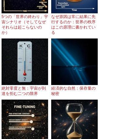
5つの「世界の終わり」宇
なぜ原因は常に結果に先
宙シナリオ（そしてなぜ
行するのか：世界の秩序
それらは起こらないの
はこの原理に書かれてい
か）
る
絶対零度と無：宇宙が到
経済的な自然：保存量の
達を拒む二つの限界
秘密