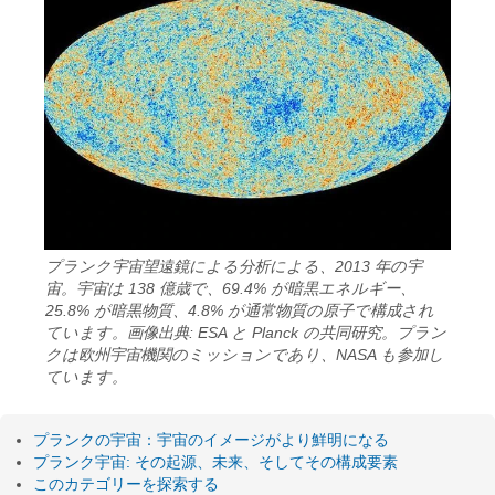
プランク宇宙望遠鏡による分析による、2013 年の宇
宙。宇宙は 138 億歳で、69.4% が暗黒エネルギー、
25.8% が暗黒物質、4.8% が通常物質の原子で構成され
ています。画像出典: ESA と Planck の共同研究。プラン
クは欧州宇宙機関のミッションであり、NASA も参加し
ています。
プランクの宇宙：宇宙のイメージがより鮮明になる
プランク宇宙: その起源、未来、そしてその構成要素
このカテゴリーを探索する