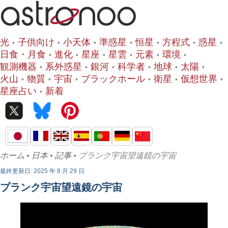
光
子供向け
小天体
準惑星
恒星
方程式
惑星
日食・月食
進化
星座
星雲
元素
環境
観測機器
系外惑星
銀河
科学者
地球
太陽
火山
物質
宇宙
ブラックホール
衛星
仮想世界
星座占い
新着
ホーム
•
日本
•
記事
• プランク宇宙望遠鏡の宇宙
最終更新日: 2025 年 8 月 29 日
プランク宇宙望遠鏡の宇宙