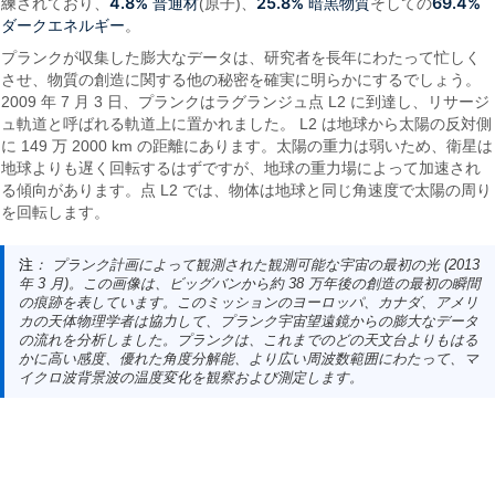
4.8% 普通材
25.8% 暗黒物質
69.4%
練されており、
(原子)、
そしての
ダークエネルギー
。
プランクが収集した膨大なデータは、研究者を長年にわたって忙しく
させ、物質の創造に関する他の秘密を確実に明らかにするでしょう。
2009 年 7 月 3 日、プランクはラグランジュ点 L2 に到達し、リサージ
ュ軌道と呼ばれる軌道上に置かれました。 L2 は地球から太陽の反対側
に 149 万 2000 km の距離にあります。太陽の重力は弱いため、衛星は
地球よりも遅く回転するはずですが、地球の重力場によって加速され
る傾向があります。点 L2 では、物体は地球と同じ角速度で太陽の周り
を回転します。
注
： プランク計画によって観測された観測可能な宇宙の最初の光 (2013
年 3 月)。この画像は、ビッグバンから約 38 万年後の創造の最初の瞬間
の痕跡を表しています。このミッションのヨーロッパ、カナダ、アメリ
カの天体物理学者は協力して、プランク宇宙望遠鏡からの膨大なデータ
の流れを分析しました。プランクは、これまでのどの天文台よりもはる
かに高い感度、優れた角度分解能、より広い周波数範囲にわたって、マ
イクロ波背景波の温度変化を観察および測定します。