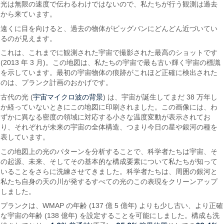
光は無限の速度で伝わるわけではないので、私たちが行う観測は過去
から来ています。
遠くに目を向けると、過去の物体がビッグバンにどんどん近づいてい
るのが見えます。
これは、これまでに観測された宇宙で撮影された最高のショットです
(2013 年 3 月)。この地図は、私たちの宇宙で最も古い輝く宇宙の標識
を示しています。最初の宇宙物体の痕跡がこれほど正確に検出された
のは、プランク計画のおかげです。
宇宙マイクロ波の背景
古代の光 (
) は、宇宙が誕生してまだ 38 万年し
か経っていないときにこの地図に印刷されました。この画像には、わ
ずかに異なる密度の領域に対応する小さな温度変動が表示されてお
り、それぞれが未来の宇宙の全体構造、つまり今日の星や銀河の種を
表しています。
この地図上の光のパターンを分析することで、科学者たちは宇宙、そ
の起源、未来、そしてその基本的な構成要素について私たちが知って
いることをさらに洗練させてきました。科学者たちは、周囲の銀河と
私たち自身の天の川が発するすべての光のこの表現をクリーンアップ
しました。
プランクは、WMAP の年齢 (137 億 5 億年) よりも少し古い、より正確
な宇宙の年齢 (138 億年) を設定することを可能にしました。構成も洗