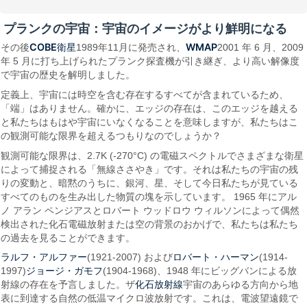
プランクの宇宙：宇宙のイメージがより鮮明になる
COBE衛星
WMAP
その後
1989年11月に発売され、
2001 年 6 月、2009
年 5 月に打ち上げられたプランク探査機が引き継ぎ、より高い解像度
で宇宙の歴史を解明しました。
定義上、宇宙には時空を含む存在するすべてが含まれているため、
「端」はありません。確かに、エッジの存在は、このエッジを越える
と私たちはもはや宇宙にいなくなることを意味しますが、私たちはこ
の観測可能な限界を超えるつもりなのでしょうか？
観測可能な限界は、2.7K (-270°C) の電磁スペクトルでさまざまな衛星
によって捕捉される「無線ささやき」です。それは私たちの宇宙の残
りの変動と、暗黙のうちに、銀河、星、そして今日私たちが見ている
すべてのものを生み出した物質の塊を示しています。 1965 年にアル
ノ アラン ペンジアスとロバート ウッドロウ ウィルソンによって偶然
検出された化石電磁放射または空の背景のおかげで、私たちは私たち
の過去を見ることができます。
ラルフ・アルファー
ロバート・ハーマン
(1921-2007) および
(1914-
ジョージ・ガモフ
1997)
(1904-1968)、1948 年にビッグバンによる放
化石放射線
射線の存在を予言しました。ザ
宇宙のあらゆる方向から地
表に到達する自然の低温マイクロ波放射です。これは、電波望遠鏡で