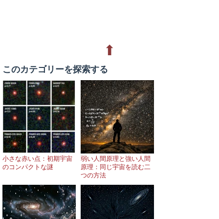
⬆
このカテゴリーを探索する
小さな赤い点：初期宇宙
弱い人間原理と強い人間
のコンパクトな謎
原理：同じ宇宙を読む二
つの方法