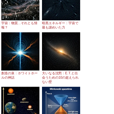
宇宙：物質...それとも情
暗黒エネルギー：宇宙で
報？
最も謎めいた力
創造の泉：ホワイトホー
大いなる沈黙：E.T.と出
ルの神話
会うための10の超えられ
ない壁