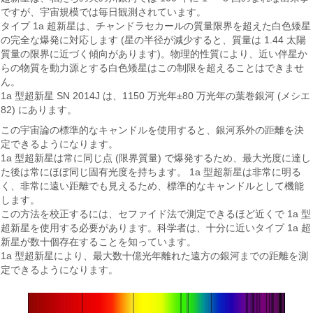
ですが、宇宙規模では毎日観測されています。
タイプ 1a 超新星は、チャンドラセカールの質量限界を超えた白色矮星
の完全な爆発に対応します (星の半径が減少すると、質量は 1.44 太陽
質量の限界に近づく傾向があります)。物理的性質により、近い伴星か
らの物質を動力源とする白色矮星はこの制限を超えることはできませ
ん。
1a 型超新星 SN 2014J は、1150 万光年±80 万光年の葉巻銀河 (メシエ
82) にあります。
この宇宙論の標準的なキャンドルを使用すると、銀河系外の距離を決
定できるようになります。
1a 型超新星は常に同じ点 (限界質量) で爆発するため、最大光度に達し
た後は常にほぼ同じ固有光度を持ちます。 1a 型超新星は非常に明る
く、非常に遠い距離でも見えるため、標準的なキャンドルとして機能
します。
この方法を校正するには、セファイド法で測定できるほど近くで 1a 型
超新星を使用する必要があります。科学者は、十分に近いタイプ 1a 超
新星が数十個存在することを知っています。
1a 型超新星により、最大数十億光年離れた遠方の銀河までの距離を測
定できるようになります。