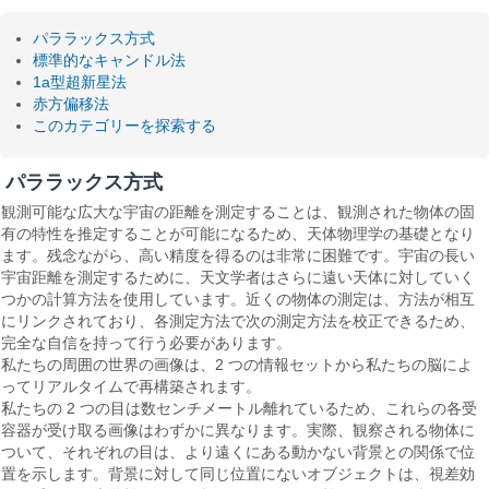
パララックス方式
標準的なキャンドル法
1a型超新星法
赤方偏移法
このカテゴリーを探索する
パララックス方式
観測可能な広大な宇宙の距離を測定することは、観測された物体の固
有の特性を推定することが可能になるため、天体物理学の基礎となり
ます。残念ながら、高い精度を得るのは非常に困難です。宇宙の長い
宇宙距離を測定するために、天文学者はさらに遠い天体に対していく
つかの計算方法を使用しています。近くの物体の測定は、方法が相互
にリンクされており、各測定方法で次の測定方法を校正できるため、
完全な自信を持って行う必要があります。
私たちの周囲の世界の画像は、2 つの情報セットから私たちの脳によ
ってリアルタイムで再構築されます。
私たちの 2 つの目は数センチメートル離れているため、これらの各受
容器が受け取る画像はわずかに異なります。実際、観察される物体に
ついて、それぞれの目は、より遠くにある動かない背景との関係で位
置を示します。背景に対して同じ位置にないオブジェクトは、視差効