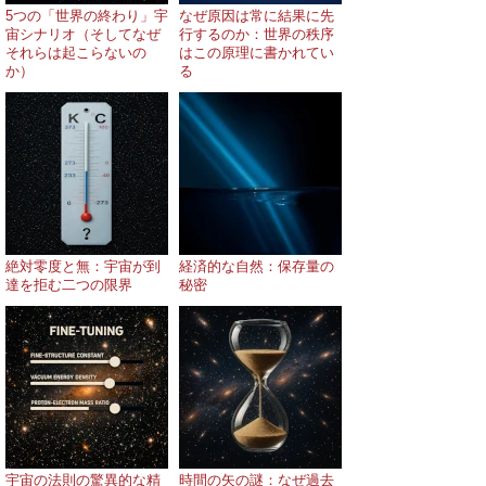
5つの「世界の終わり」宇
なぜ原因は常に結果に先
宙シナリオ（そしてなぜ
行するのか：世界の秩序
それらは起こらないの
はこの原理に書かれてい
か）
る
絶対零度と無：宇宙が到
経済的な自然：保存量の
達を拒む二つの限界
秘密
宇宙の法則の驚異的な精
時間の矢の謎：なぜ過去