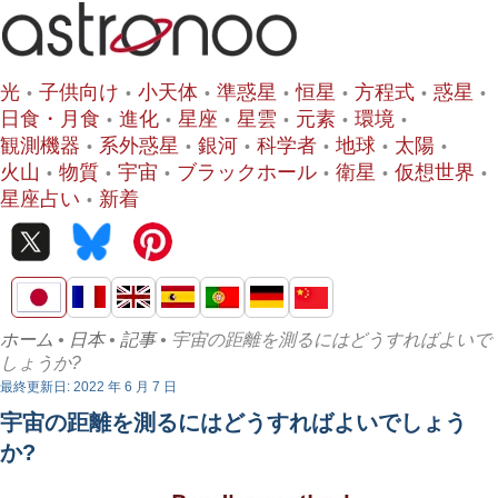
光
子供向け
小天体
準惑星
恒星
方程式
惑星
日食・月食
進化
星座
星雲
元素
環境
観測機器
系外惑星
銀河
科学者
地球
太陽
火山
物質
宇宙
ブラックホール
衛星
仮想世界
星座占い
新着
ホーム
•
日本
•
記事
• 宇宙の距離を測るにはどうすればよいで
しょうか?
最終更新日: 2022 年 6 月 7 日
宇宙の距離を測るにはどうすればよいでしょう
か?