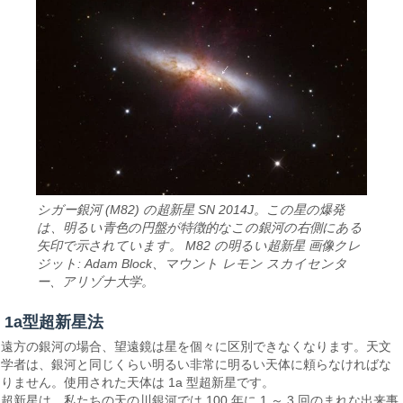
シガー銀河 (M82) の超新星 SN 2014J。この星の爆発
は、明るい青色の円盤が特徴的なこの銀河の右側にある
矢印で示されています。 M82 の明るい超新星 画像クレ
ジット: Adam Block、マウント レモン スカイセンタ
ー、アリゾナ大学。
1a型超新星法
遠方の銀河の場合、望遠鏡は星を個々に区​​別できなくなります。天文
学者は、銀河と同じくらい明るい非常に明るい天体に頼らなければな
りません。使用された天体は 1a 型超新星です。
超新星は、私たちの天の川銀河では 100 年に 1 ～ 3 回のまれな出来事