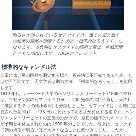
明るさが知られているセファイドは、遠くの星と近く
の銀河の距離を測定するための「標準的なろうそく」に
なります。古典的なセファイドの固有光度は、点滅周期
とともに増加します。 NASAのクレジット
標準的なキャンドル法
非常に遠い星の距離を測定する場合、視差法は不正確であるため、も
はや不可能です。天文学者は別の方法、「標準的なろうそく」を使用
します。
1910 年代、ハーバード大学のヘンリエッタ リービット (1868-1921)
は、マゼラン雲のセファイド (150 ～ 200 光年の間に位置し、天の川
に隣接する 2 つの矮小銀河) を分類しました。セファイドは、明確に定
義された期間 (1 ～ 135 日) にわたって明るさが変化する星です。ヘン
リエッタ・リービットの直感のおかげで、最初の標準的なキャンドル
が予期せず発見されたのは 1908 年のことでした。彼女は、セファイ
ド朝の周期が明るいほど大きくなることに気づきました。したがっ
て、古典的なセファイドの固有の光度は、その周期とともに増加しま