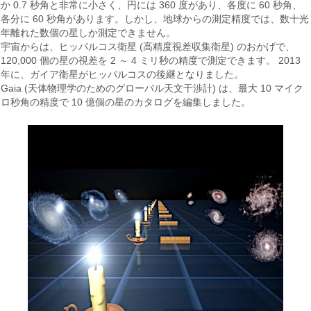
か 0.7 秒角と非常に小さく、円には 360 度があり、各度に 60 秒角、
各分に 60 秒角があります。しかし、地球からの測定精度では、数十光
年離れた数個の星しか測定できません。
宇宙からは、ヒッパルコス衛星 (高精度視差収集衛星) のおかげで、
120,000 個の星の視差を 2 ～ 4 ミリ秒の精度で測定できます。 2013
年に、ガイア衛星がヒッパルコスの後継となりました。
Gaia (天体物理学のためのグローバル天文干渉計) は、最大 10 マイク
ロ秒角の精度で 10 億個の星のカタログを編集しました。