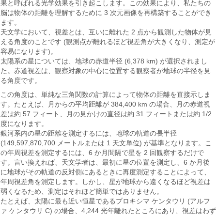
果と呼ばれる光学効果を引き起こします。この効果により、私たちの
脳は物体の距離を理解するために 3 次元画像を再構築することができ
ます。
天文学において、視差とは、互いに離れた 2 点から観測した物体が見
える角度のことです (観測点が離れるほど視差角が大きくなり、測定が
容易になります)。
太陽系の星については、地球の赤道半径 (6,378 km) が選択されまし
た。赤道視差は、観察対象の中心に位置する観察者が地球の半径を見
る角度です。
この角度は、単純な三角関数の計算によって物体の距離を直接示しま
す。たとえば、月からの平均距離が 384,400 km の場合、月の赤道視
差は約 57 フィート、月の見かけの直径は約 31 フィートまたは約 1/2
度になります。
銀河系内の星の距離を測定するには、地球の軌道の長半径
(149,597,870,700 メートルまたは 1 天文単位) が基準となります。こ
の年周視差を測定するには、6 か月間隔で星を 2 回観察するだけで
す。言い換えれば、天文学者は、最初に星の位置を測定し、6 か月後
に地球がその軌道の反対側にあるときに再度測定することによって、
年周視差角を測定します。しかし、星が地球から遠くなるほど視差は
弱くなるため、測定はそれほど簡単ではありません。
たとえば、太陽に最も近い恒星であるプロキシマ ケンタウリ (アルフ
ァ ケンタウリ C) の場合、4,244 光年離れたところにあり、視差はわず