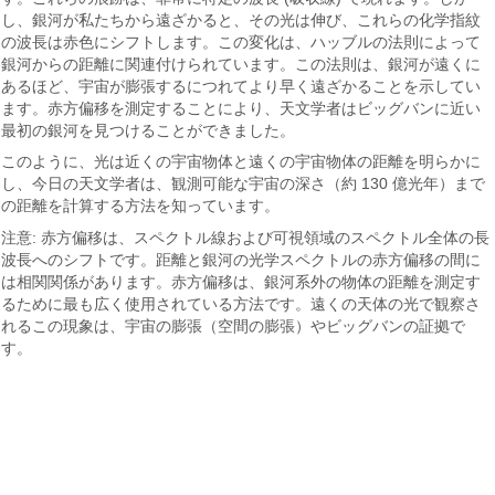
し、銀河が私たちから遠ざかると、その光は伸び、これらの化学指紋
の波長は赤色にシフトします。この変化は、ハッブルの法則によって
銀河からの距離に関連付けられています。この法則は、銀河が遠くに
あるほど、宇宙が膨張するにつれてより早く遠ざかることを示してい
ます。赤方偏移を測定することにより、天文学者はビッグバンに近い
最初の銀河を見つけることができました。
このように、光は近くの宇宙物体と遠くの宇宙物体の距離を明らかに
し、今日の天文学者は、観測可能な宇宙の深さ（約 130 億光年）まで
の距離を計算する方法を知っています。
注意: 赤方偏移は、スペクトル線および可視領域のスペクトル全体の長
波長へのシフトです。距離と銀河の光学スペクトルの赤方偏移の間に
は相関関係があります。赤方偏移は、銀河系外の物体の距離を測定す
るために最も広く使用されている方法です。遠くの天体の光で観察さ
れるこの現象は、宇宙の膨張（空間の膨張）やビッグバンの証拠で
す。