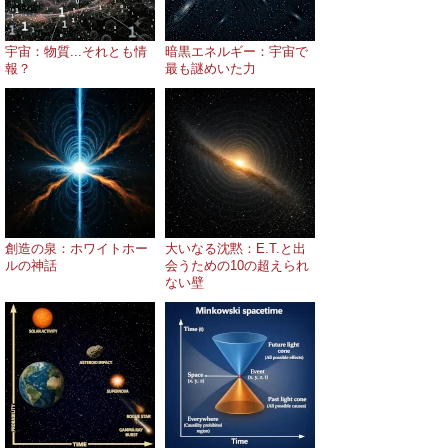
宇宙：物質...それとも情
暗黒エネルギー：宇宙で
報？
最も謎めいた力
創造の泉：ホワイトホー
大いなる沈黙：E.T.と出
ルの神話
会うための10の超えられ
ない壁