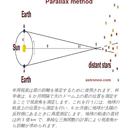
年周視差は星の距離を推定するために使用されます。科
学者は、6 か月間隔で天のドーム上の星の位置を測定す
ることで視差角を測定します。これを行うには、地球の
軌道上の位置から測定を行い、6 か月後に地球が太陽の
反対側にあるときに再度測定します。地球の軌道の直径
は約 3 億 km で、単純な三角関数の計算により視差角か
ら距離が求められます。