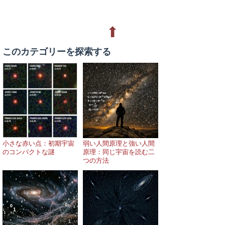
⬆
このカテゴリーを探索する
小さな赤い点：初期宇宙
弱い人間原理と強い人間
のコンパクトな謎
原理：同じ宇宙を読む二
つの方法