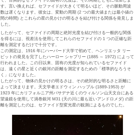
す。言い換えれば、セファイドが大きくて明るいほど、その脈動周波
数は遅くなります。彼女は、変動の周期 (2 つの最大値または最小値の
間の時間) とこれらの星の見かけの明るさを結び付ける関係を発見しま
した。
したがって、セファイドの周期と絶対光度を結び付ける一般的な関係
を得るには、視差法を使用してこれらのセファイドの 1 つの正確な距
離を測定するだけで十分です。
この測定は、1916 年にハーバード大学で初めて、ヘンリエッタ リー
ビットの発見を完了したハーロー シャプリー (1885 ～ 1972) によって
行われました。この日以来、固有の光度が知られているセファイド
は、遠くの星と近くの銀河の距離を測定するための「標準的なろうそ
く」になりました。
したがって、物体の見かけの明るさは、その絶対的な明るさと距離に
よって決まります。天文学者エドウィン ハッブル (1889-1953) が
1923 年にカリフォルニア州パサデナ近くのウィルソン山天文台にある
望遠鏡を使用して渦巻銀河 M31 (天の川に最も近いアンドロメダ) の距
離を測定したのは、セファイド型変光星の観測によるものでした。