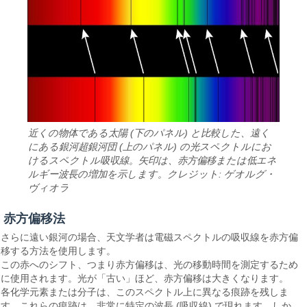
近くの物体である太陽 (下のパネル) と比較した、遠く
にある銀河超銀河団 (上のパネル) の光スペクトルにお
けるスペクトル吸収線。矢印は、赤方偏移または低エネ
ルギー波長の増加を示します。クレジット: ゲオルグ・
ヴィオラ
赤方偏移法
さらに遠い銀河の場合、天文学者は電磁スペクトルの吸収線を赤方偏
移する方法を使用します。
この赤へのシフト、つまり赤方偏移は、光の移動時間を測定するため
に使用されます。光が「古い」ほど、赤方偏移は大きくなります。
各化学元素または分子は、このスペクトル上に異なる痕跡を残しま
す。これらの痕跡は、非常に特定の波長 (吸収線) で現れます。しか