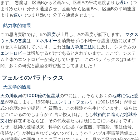
遅い
ます。 悪魔は、区画Bから区画Aへ、区画Aの平均速度よりも
（つ
まり冷たい）分子を通過させ、区画Aから区画Bへ、区画Bの平均速度
速い
よりも
（つまり熱い）分子を通過させます。
熱力学的結果
温度
マクス
この思考実験では、Bの
が上昇し、Aの温度が低下します。
ウェルの悪魔
エネルギー
は、
を消費せずに不均一な温度状態に戻すプ
熱力学第二法則
ロセスを提案しています。これは
に反し、システムの
エントロピー
は増加するだけであるとされています。ここで、システ
ム全体のエントロピーが減少しています。 このパラドックスは150年
間、多くの研究と議論を呼び起こしてきました！
フェルミのパラドックス
天文学的観測
天の川銀河
1000億の恒星系
地球に似た惑
の
の中には、おそらく多くの
星
エンリコ・フェルミ
が存在します。1950年に
（1901-1954）が非公
式の会話の中で提起した質問は、この観測から生じています。 彼らは
技術的に進んだ地球外
どこにいるのでしょうか？ 言い換えれば、もし
文明
が存在するならば、その代表者たちは既にここにいるはずです。
なぜ、技術の登場以来、科学的な証拠（探査機、宇宙船、電波信号、
痕跡など）が検出されていないのでしょうか？ ハブル宇宙望遠鏡によ
る超深宇宙の画像（ここに示されている）は、月の直径の10分の1の範