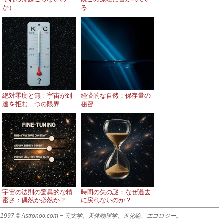
か）
る
絶対零度と無：宇宙が到
経済的な自然：保存量の
達を拒む二つの限界
秘密
宇宙の法則の驚異的な精
時間の矢の謎：なぜ過去
密さ：偶然か必然か？
に戻れないのか？
1997 © Astronoo.com
− 天文学、天体物理学、進化論、エコロジー。