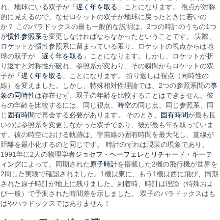
遅く年を取る
れ、地球にいる双子が「
」ことになります。 視点が対称
的に見えるので、なぜロケットの双子が地球に戻ったときに若いの
か？ このパラドックスの最も一般的な説明は、2つの時計のうちの1つ
慣性参照系
が
を変更しなければならなかったということです。 実際、
ロケットが慣性参照系に留まっている限り、ロケットの視点からは地
遅く年を取る
球の双子が「
」ことになります。しかし、ロケットが折
り返すと対称性が破れ、参照系が変わり、その瞬間からロケットの双
遅く年を取る
子が「
」ことになります。 折り返しは視点（同時性の
事
線）を変えました。しかし、特殊相対性理論では、2つの参照系間の
象の同時性
は存在せず、双子の年齢を比較することはできません。彼
時空
らの年齢を比較するには、同じ視点、
の同じ点、同じ参照系、同
固有時間
固有時間
じ
で再会する必要があります。 そのとき、
が最も長
いのは参照系を変更しなかった双子であり、彼が最も年を取っていま
す。彼の時空における軌跡は、宇宙線の固有時間を最大化し、直線が
距離を最小化するのと同じです。 時計のずれは現実の現象であり、
ジョセフ・ヘーフェレ
リチャード・キーテ
1991年に2人の物理学者
と
ィング
原子時計
によって、同期された
を搭載した2機の飛行機が世界を
2周した実験で確認されました。1機は東に、もう1機は西に飛び、同期
された原子時計が地上に残りました。到着時、時計は理論（特殊およ
び一般）で予測された時間差を示しました。 双子のパラドックスはも
はやパラドックスではありません！