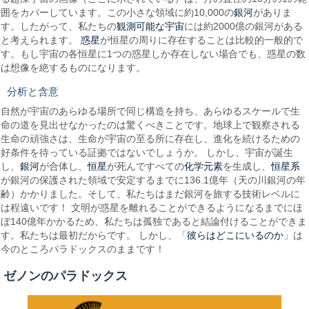
銀河
囲をカバーしています。この小さな領域に約10,000の
がありま
観測可能な宇宙
す。したがって、私たちの
には約2000億の銀河がある
惑星
と考えられます。
が恒星の周りに存在することは比較的一般的で
す。もし宇宙の各恒星に1つの惑星しか存在しない場合でも、惑星の数
は想像を絶するものになります。
分析と含意
自然が宇宙のあらゆる場所で同じ構造を持ち、あらゆるスケールで生
命の道を見出せなかったのは驚くべきことです。地球上で観察される
生命の頑強さは、生命が宇宙の至る所に存在し、進化を続けるための
好条件を待っている証拠ではないでしょうか。 しかし、宇宙が誕生
銀河
恒星
化学元素
恒星系
し、
が合体し、
が死んですべての
を生成し、
が銀河の保護された領域で安定するまでに136.1億年（天の川銀河の年
齢）かかりました。そして、私たちはまだ銀河を旅する技術レベルに
は程遠いです！ 文明が惑星を離れることができるようになるまでにほ
ぼ140億年かかるため、私たちは孤独であると結論付けることができま
彼らはどこにいるのか
す。私たちは最初だからです。 しかし、「
」は
今のところパラドックスのままです！
ゼノンのパラドックス