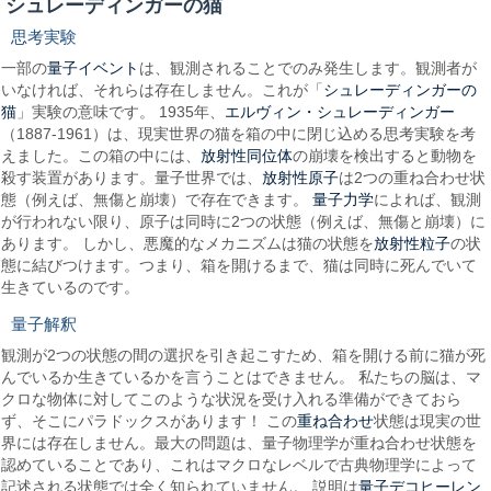
シュレーディンガーの猫
思考実験
量子イベント
一部の
は、観測されることでのみ発生します。観測者が
シュレーディンガーの
いなければ、それらは存在しません。これが「
猫
エルヴィン・シュレーディンガー
」実験の意味です。 1935年、
（1887-1961）は、現実世界の猫を箱の中に閉じ込める思考実験を考
放射性同位体
えました。この箱の中には、
の崩壊を検出すると動物を
放射性原子
殺す装置があります。量子世界では、
は2つの重ね合わせ状
量子力学
態（例えば、無傷と崩壊）で存在できます。
によれば、観測
が行われない限り、原子は同時に2つの状態（例えば、無傷と崩壊）に
放射性粒子
あります。 しかし、悪魔的なメカニズムは猫の状態を
の状
態に結びつけます。つまり、箱を開けるまで、猫は同時に死んでいて
生きているのです。
量子解釈
観測が2つの状態の間の選択を引き起こすため、箱を開ける前に猫が死
んでいるか生きているかを言うことはできません。 私たちの脳は、マ
クロな物体に対してこのような状況を受け入れる準備ができておら
重ね合わせ
ず、そこにパラドックスがあります！ この
状態は現実の世
界には存在しません。最大の問題は、量子物理学が重ね合わせ状態を
認めていることであり、これはマクロなレベルで古典物理学によって
量子デコヒーレン
記述される状態では全く知られていません。 説明は