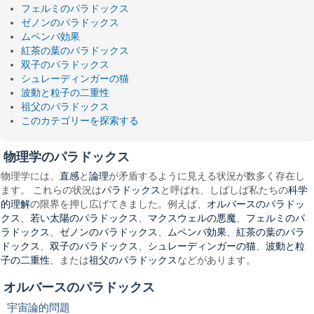
フェルミのパラドックス
ゼノンのパラドックス
ムペンバ効果
紅茶の葉のパラドックス
双子のパラドックス
シュレーディンガーの猫
波動と粒子の二重性
祖父のパラドックス
このカテゴリーを探索する
物理学のパラドックス
直感
論理
物理学には、
と
が矛盾するように見える状況が数多く存在し
パラドックス
科学
ます。 これらの状況は
と呼ばれ、しばしば私たちの
的理解
オルバースのパラドッ
の限界を押し広げてきました。例えば、
クス
若い太陽のパラドックス
マクスウェルの悪魔
フェルミのパ
、
、
、
ラドックス
ゼノンのパラドックス
ムペンバ効果
紅茶の葉のパラ
、
、
、
ドックス
双子のパラドックス
シュレーディンガーの猫
波動と粒
、
、
、
子の二重性
祖父のパラドックス
、または
などがあります。
オルバースのパラドックス
宇宙論的問題