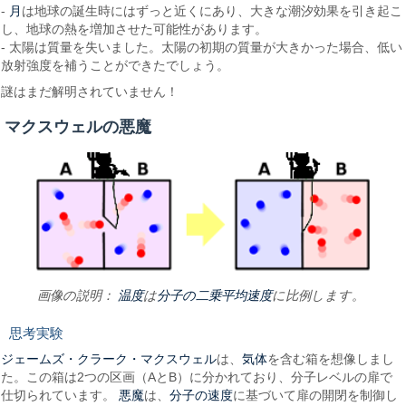
月
-
は地球の誕生時にはずっと近くにあり、大きな潮汐効果を引き起こ
し、地球の熱を増加させた可能性があります。
- 太陽は質量を失いました。太陽の初期の質量が大きかった場合、低い
放射強度を補うことができたでしょう。
謎はまだ解明されていません！
マクスウェルの悪魔
温度
分子の二乗平均速度
画像の説明：
は
に比例します。
思考実験
ジェームズ・クラーク・マクスウェル
気体
は、
を含む箱を想像しまし
た。この箱は2つの区画（AとB）に分かれており、分子レベルの扉で
悪魔
分子の速度
仕切られています。
は、
に基づいて扉の開閉を制御し