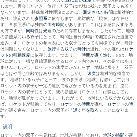
します。再会したとき、旅行した双子は地球に残った双子よりも若く
測定された時間
なっています。 特殊相対性理論によれば、
は相対的で
参照系
あり、測定された
に依存します。絶対的な「現在」は存在せ
固有時間
ず、各参照系には独自の
があります。これは直感に反する考
同時性
光速
え方ですが、
は
のために存在しません。 したがって、地球
の参照系にいる双子にとって、時間は自分の時計で測定された速度で
進みます。ロケットの参照系にいる双子にとっても同様ですが、時計
旅行する双子の時計
ロケ
は同期しなくなります。
は遅れ、その遅れは
ットの移動速度
時間が遅く進む
に依存します。つまり、「
」のは、地
球に対して一様な直線運動をするロケット内であり、その逆ではあり
ません。しかし、ロケットの速度にかかわらず、地球に戻ると、双子
速度
はもはや同じ年齢ではありません。 しかし、
は相対的な概念で
す。 地球にいる双子にとって、彼の参照系（地球）は静止しており、
ロケット内の双子が一定の速度で遠ざかっているのを見ます。逆に、
ロケット内の双子にとって、彼の参照系（ロケット）は静止してお
り、地球が遠ざかっています。 したがって、地球にいる双子から見れ
ロケットの時間
ロケットの時
ば、ロケットが移動しており、
が遅れ、
計
遅く年を取る
が遅く進み、ロケット内の双子が「
」ことになりま
す。
説明
地球の時間
ロケット内の双子から見れば、地球が移動しており、
が遅