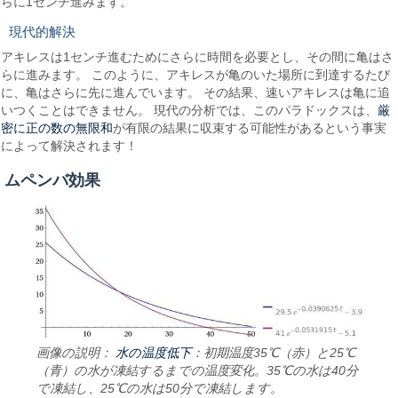
らに1センチ進みます。
現代的解決
アキレスは1センチ進むためにさらに時間を必要とし、その間に亀はさ
らに進みます。 このように、アキレスが亀のいた場所に到達するたび
に、亀はさらに先に進んでいます。 その結果、速いアキレスは亀に追
厳
いつくことはできません。 現代の分析では、このパラドックスは、
密に正の数の無限和
が有限の結果に収束する可能性があるという事実
によって解決されます！
ムペンバ効果
水の温度低下
画像の説明：
：初期温度35℃（赤）と25℃
（青）の水が凍結するまでの温度変化。35℃の水は40分
で凍結し、25℃の水は50分で凍結します。