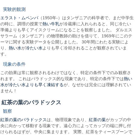
実験的観測
エラスト・ムペンバ
（1950年-）はタンザニアの科学者で、まだ中学生
熱い牛乳
の時に、調理の授業で
が冷蔵庫に入れられると、同じ冷たい
準備よりも早くアイスクリームになることを観察しました。 ダルエス
サラーム（タンザニア）の物理教師の助けを借りて、1969年にこのテ
ーマに関する実験データを公開しました。 30年間にわたる実験によ
熱い水
冷たい水
り、
が
よりも早く冷却されることが観察されていま
す。
現象の条件
この効果は常に観察されるわけではなく、特定の条件下でのみ観察さ
熱い
れます。 これはパラドックス的な現象であり、特定の条件下では
水が冷たい水よりも早く凍結する
が、なぜかは完全には理解されてい
ません！
紅茶の葉のパラドックス
観察
紅茶の葉のパラドックス
紅茶の葉
は、物理現象であり、
がカップの中
央に向かって移動する現象です。遠心力によってカップの端に押し付
けられるはずが、中央に集まります。 実際、紅茶をティースプーンで