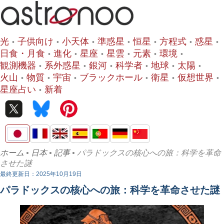
光
子供向け
小天体
準惑星
恒星
方程式
惑星
日食・月食
進化
星座
星雲
元素
環境
観測機器
系外惑星
銀河
科学者
地球
太陽
火山
物質
宇宙
ブラックホール
衛星
仮想世界
星座占い
新着
ホーム
•
日本
•
記事
• パラドックスの核心への旅：科学を革命
させた謎
最終更新日：2025年10月19日
パラドックスの核心への旅：科学を革命させた謎