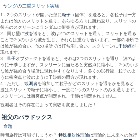
ヤングの二重スリット実験
粒子
1 - 2つのスリットが開いた壁に
（固体）を送ると、各粒子は一方
または他方のスリットを通り、あらゆる方向に跳ね返り、スリットの
後ろのスクリーンにランダムに衝突点が現れます。
波
2 - 同じ壁に
を送ると、波は2つのスリットを通り、スリットを通る
ことで2つの小さな波が生じ、それらは重なり合います。一部の場所で
干渉縞
は波が強め合い、他の場所では打ち消し合い、スクリーンに
が
現れます。
量子オブジェクト
3 -
を送ると、それは2つのスリットを通り、波のよ
うに干渉しますが、スクリーンに当たると突然点に縮小し、2つの小さ
な波が強め合う場所に現れやすくなります。多くの試行後、粒子のよ
うに衝突点と波のように干渉縞の両方が現れます。
観測者
4 - ただし、
を追加して粒子がどのスリットを通るかを見ると、
波はスリットで粒子に縮小し、一度に1つのスリットのみを通ります。
スクリーンには衝突点が測定され、干渉は測定されません。
観測者はその存在によって実験を変更しました！
祖父のパラドックス
命題
特殊相対性理論
時間旅行は可能でしょうか？
は理論的に未来への旅行