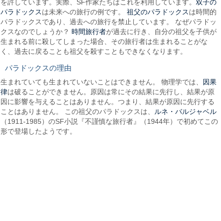
双子の
を許しています。実際、SF作家たちはこれを利用しています。
パラドックス
祖父のパラドックス
は未来への旅行の例です。
は時間的
パラドックスであり、過去への旅行を禁止しています。 なぜパラドッ
時間旅行者
クスなのでしょうか？
が過去に行き、自分の祖父を子供が
生まれる前に殺してしまった場合、その旅行者は生まれることがな
く、過去に戻ることも祖父を殺すこともできなくなります。
パラドックスの理由
因果
生まれていても生まれていないことはできません。 物理学では、
律
は破ることができません。原因は常にその結果に先行し、結果が原
因に影響を与えることはありません。つまり、結果が原因に先行する
ルネ・バルジャベル
ことはありません。 この祖父のパラドックスは、
（1911-1985）のSF小説『不謹慎な旅行者』（1944年）で初めてこの
形で登場したようです。