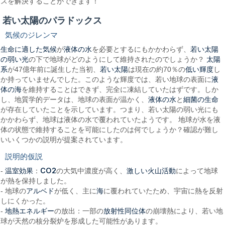
スを解決することができます！
若い太陽のパラドックス
気候のジレンマ
生命に適した気候
液体の水
若い太陽
が
を必要とするにもかかわらず、
の弱い光
太陽
の下で地球がどのようにして維持されたのでしょうか？
系
若い太陽
低い輝度
が47億年前に誕生した当初、
は現在の約70％の
し
液
か持っていませんでした。このような輝度では、若い地球の表面に
体の海
を維持することはできず、完全に凍結していたはずです。しか
液体の水
細菌の生命
し、地質学的データは、地球の表面が温かく、
と
が存在していたことを示しています。つまり、若い太陽の弱い光にも
かかわらず、地球は液体の水で覆われていたようです。 地球が水を液
体の状態で維持することを可能にしたのは何でしょうか？確認が難し
いいくつかの説明が提案されています。
説明的仮説
温室効果
CO2
激しい火山活動
-
：
の大気中濃度が高く、
によって地球
が熱を保持しました。
アルベド
海
- 地球の
が低く、主に
に覆われていたため、宇宙に熱を反射
しにくかった。
地熱エネルギー
放射性同位体
-
の放出：一部の
の崩壊熱により、若い地
球が天然の核分裂炉を形成した可能性があります。