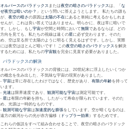
オルバースのパラドックス
夜空の暗さのパラドックス
な
または
は、「
ぜ夜空は暗いのか？
」という問いに答えようとします。 私たちの誰も
夜空の暗さ
太陽の不在
が、
の原因は
にあると単純に考えるかもしれま
せんが、これは良い答えではありません。明らかに、夜は常に暗いで
宇宙
無限
す。しかし、もし
が空間と時間において
であるならば、どの
星
方向を見ても、私たちの視線は遠くの
に必ず交わります。そのた
め、空は至る所で太陽のように明るく見えるはずです。しかし、実際
夜空の暗さのパラドックス
には夜空はほとんど暗いです！ この
を解決
宇宙観
するためには、私たちの
を完全に見直す必要がありました。
パラドックスの解決
オルバースのパラドックスの背後には、20世紀末に浮上したいくつか
の概念を生み出した、不気味な宇宙の現実がありました。
宇宙
有限の年齢
-
は常に存在したわけではなく、歴史があり、
を持って
います。
光速
観測可能な宇宙
-
は限界速度であり、
は測定可能です。
星
-
は有限の年齢を持ち、したがって寿命が限られています。そのた
め、光源は一時的なものです。
観測可能な宇宙
加速度的な膨張
-
は
をしています。空が暗くなるのは、
ドップラー効果
遠方の銀河からの光が赤方偏移（
）するためです。
これらの仮説をすべて組み合わせることで、夜空の暗さのパラドック