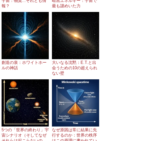
宇宙：物質...それとも情
暗黒エネルギー：宇宙で
報？
最も謎めいた力
創造の泉：ホワイトホー
大いなる沈黙：E.T.と出
ルの神話
会うための10の超えられ
ない壁
5つの「世界の終わり」宇
なぜ原因は常に結果に先
宙シナリオ（そしてなぜ
行するのか：世界の秩序
それらは起こらないの
はこの原理に書かれてい