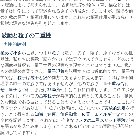
ス
理論によって与えられます。 古典物理学の物体（車、猫など）は、
量子物理学によって記述される原子で構成されていますが、環境や他
の無数の原子と相互作用しています。これらの相互作用が重ね合わせ
状態の迅速な消失を引き起こします。
波動と粒子の二重性
実験的観測
極めて小さい
粒子
世界、つまり
（電子、光子、陽子、原子など）の世
界は、私たちの感覚（脳を含む）ではアクセスできません。 どのよう
な画像や解釈も、量子世界の現実を表現することはできません。私た
量子現象
ちの言語の言葉でさえ、
を説明するには近似的です。 量子力
粒子
粒子
波
学では、
は
と
の両方であるように見えます。これは量子物
量子重ね合わ
理学の唯一の奇妙さではありませんが、他の奇妙さ（
せ
量子もつれ
非局所性
、
、または
）はこれに由来します。 この主張が
基本粒子
示すのは、すべての
が具体的な固体として見ることも、抽象
的な概念である波として見ることもできるということです。 ここにパ
実験的測定
ラドックスがあります！ 粒子の状態は、粒子について
を行
知識
速度
角運動量
位置
エネルギー
うことで得られる
（
、
、
、
など）の
ヤングの二重スリット実験
全体を記述します。 それでは、有名な
が何
を語るかを見てみましょう（ここにあるビデオはこの実験を現代的に
説明しています）。