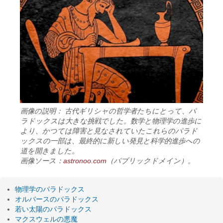
画像の説明： 古代ギリシャの哲学者たちにとって、パ
ラドックスは大きな挑戦でした。数学と物理学の進歩に
より、かつては障害と見なされていたこれらのパラド
ックスの一部は、最終的に新しい発見と科学的進歩への
道を開きました。
画像ソース：
astronoo.com
（パブリックドメイン）。
物理学のパラドックス
オルバースのパラドックス
若い太陽のパラドックス
マクスウェルの悪魔