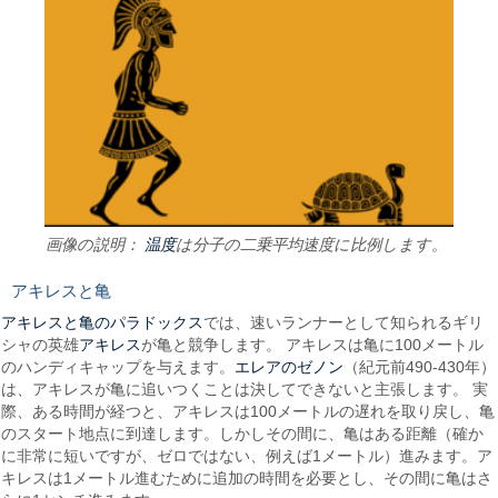
温度
画像の説明：
は分子の二乗平均速度に比例します。
アキレスと亀
アキレスと亀のパラドックス
では、速いランナーとして知られるギリ
アキレス
シャの英雄
が亀と競争します。 アキレスは亀に100メートル
エレアのゼノン
のハンディキャップを与えます。
（紀元前490-430年）
は、アキレスが亀に追いつくことは決してできないと主張します。 実
際、ある時間が経つと、アキレスは100メートルの遅れを取り戻し、亀
のスタート地点に到達します。しかしその間に、亀はある距離（確か
に非常に短いですが、ゼロではない、例えば1メートル）進みます。ア
キレスは1メートル進むために追加の時間を必要とし、その間に亀はさ