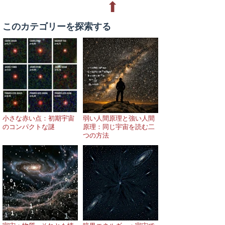
⬆
このカテゴリーを探索する
小さな赤い点：初期宇宙
弱い人間原理と強い人間
のコンパクトな謎
原理：同じ宇宙を読む二
つの方法