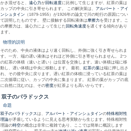
遠心力
回転速度
かき混ぜると、
が
に比例して生じますが、紅茶の葉は
アルバート・アイ
カップの中央に引き寄せられます。 この解決策は、
ンシュタイン
（1879-1955）が1926年の論文で川の蛇行の原因につい
摩擦力
て説明したものです。 壁に接触する回転液体は
を受けます。こ
回転角速度
の摩擦力は、遠心力によって生じた
を遅くする傾向があり
ます。
物理的説明
そのため、中央の液体はより速く回転し、外側に強く引き寄せられま
す。一方、端の遅い液体はそれほど外側に引き寄せられません。 2つ
の紅茶の体積（速いと遅い）は位置を交換します。速い体積は端に移
紅茶の葉
動し、遅い体積は中央に移動します。 最初、
は端に押し出さ
れ、その後中央に戻ります。遅い紅茶の体積に浸っている紅茶の葉は
二次循環に従い、カップの中央に集まります。 紅茶の葉がカップの底
密度
に自然に沈むのは、その
が紅茶よりも高いからです。
双子のパラドックス
命題
双子のパラドックス
アルバート・アインシュタイン
特殊相対性
は、
の
理論
が矛盾しているように見える思考実験から生じます。特殊相対性
時空
理論の
の概念は非常に複雑であり、ここでは簡単に概説します
光速に近い速度
（時空図なし）。 双子の一方が
で宇宙への往復旅行を