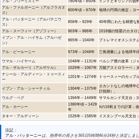
アル・フワーリズミー
780年頃 – 850年
インドとギリシアの資
アル・ファルガーニー（アルフラガヌ
800年頃 – 870年
地球の円周の推定；ヨ
ス）
アル・バッターニー（アルバテニウ
858年 – 929年
40年間にわたる精密な
ス）
アル・スーフィー（アゾフィー）
903年 – 986年
1018個の恒星のカタ
イブン・アル・ハイサム（アルハゼ
965年 – 1040年
プトレマイオスシステ
ン）
アル・ビールーニー
973年 – 1048年
三角測量による地球半
ウマル・ハイヤーム
1048年 – 1131年
ペルシア暦の改革（ジャラ
アル・ザルカーリ（アルザケル）
1029年 – 1087年
万能アストロラーベ；
ナシール・アルディーン・トゥースィ
1201年 – 1274年
トゥースィーのカップ
ー
エカントなしの地球中
イブン・アル・シャーティル
1304年 – 1375年
計技師）。
ウルグ・ベグ
1394年 – 1449年
サマルカンド天文台；1
1380年頃 – 1429
アル・カーシー
πの16桁までの計算；
年
タキー・アルディーン
1526年 – 1585年
イスタンブール天文台
注記
：
アル・バッターニー
は、熱帯年の長さを365日5時間46分24秒と決定しま