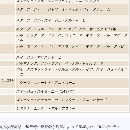
ズィージュ・アル・シンディヒンド
、
アル・ジャブル
キターブ・フィー・ジャワーミ・イルム・アル・ヌジューム
キターブ・アル・ズィージュ・アル・サービー
キターブ・スワル・アル・カワーキブ・アル・サービタ
（964年）
アル・シュクーク・アラ・バトラミユース
、
キターブ・アル・マナーズ
ィル
アル・カーヌーン・アル・マスウーディー
、
キターブ・アル・タフヒー
ム
ズィージュ・マリクシャーヒー
アルマナック
、
アル・サフィーハ・アル・ザルカリーヤ
アル・タズキラ・フィー・イルム・アル・ハイア
、
ズィージュ・イルハ
ーニー
（天文時
キターブ・ニハーヤト・アル・スール
ズィージュ・スルターニー
（1437年）
ズィージュ・ハーカーニー
、
ミフターフ・アル・ヒサーブ
シドラト・ムンタハ・アル・アフカー
の驚異的な精度は、40年間の継続的な観測によって達成され、16世紀のティ