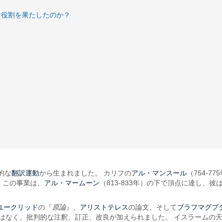
な役割を果たしたのか？
翻訳運動
アル・マンスール
的な
から生まれました。 カリフの
（754-
アル・マームーン
 この事業は、
（813-833年）の下で頂点に達し、彼
ユークリッド
アリストテレス
ブラフマグプ
の『
原論
』、
の論文、そして
はなく、批判的な注釈、訂正、改良が加えられました。 イスラームの