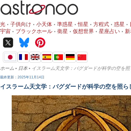
光
子供向け
小天体
準惑星
恒星
方程式
惑星
宇宙
ブラックホール
衛星
仮想世界
星座占い
新
ホーム
•
日本
• イスラーム天文学：バグダードが科学の空を照
最終更新：2025年11月14日
イスラーム天文学：バグダードが科学の空を照ら