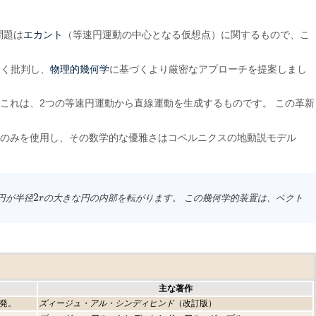
エカント
問題は
（等速円運動の中心となる仮想点）に関するもので、こ
物理的幾何学
しく批判し、
に基づくより厳密なアプローチを提案しまし
これは、2つの等速円運動から直線運動を生成するものです。 この革新
動のみを使用し、その数学的な優雅さはコペルニクスの地動説モデル
2
円が半径
の大きな円の内部を転がります。 この幾何学的装置は、ベクト
2
r
r
主な著作
発。
ズィージュ・アル・シンディヒンド
（改訂版）