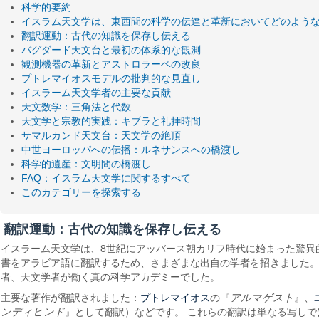
科学的要約
イスラム天文学は、東西間の科学の伝達と革新においてどのよう
翻訳運動：古代の知識を保存し伝える
バグダード天文台と最初の体系的な観測
観測機器の革新とアストロラーベの改良
プトレマイオスモデルの批判的な見直し
イスラーム天文学者の主要な貢献
天文数学：三角法と代数
天文学と宗教的実践：キブラと礼拝時間
サマルカンド天文台：天文学の絶頂
中世ヨーロッパへの伝播：ルネサンスへの橋渡し
科学的遺産：文明間の橋渡し
FAQ：イスラム天文学に関するすべて
このカテゴリーを探索する
翻訳運動：古代の知識を保存し伝える
イスラーム天文学は、8世紀にアッバース朝カリフ時代に始まった驚異
書をアラビア語に翻訳するため、さまざまな出自の学者を招きました。
者、天文学者が働く真の科学アカデミーでした。
プトレマイオス
主要な著作が翻訳されました：
の『
アルマゲスト
』、
ンディヒンド
』として翻訳）などです。 これらの翻訳は単なる写しで