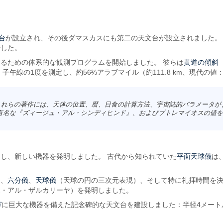
台
が設立され、その後ダマスカスにも第二の天文台が設立されました。
でした。
黄道の傾斜
るための体系的な観測プログラムを開始しました。 彼らは
線の1度を測定し、約56⅔アラブマイル（約111.8 km、現代の値：
これらの著作には、天体の位置、暦、日食の計算方法、宇宙誌的パラメータがま
有名な『
ズィージュ・アル・シンディヒンド
』、およびプトレマイオスの値を
平面天球儀
良し、新しい機器を発明しました。 古代から知られていた
は
六分儀
天球儀
）、
、
（天球の円の三次元表現）、そして特に礼拝時間を
ハ・アル・ザルカリーヤ）を発明しました。
ガ
に巨大な機器を備えた記念碑的な天文台を建設しました：半径4メート