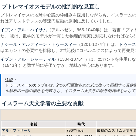
プトレマイオスモデルの批判的な見直し
プトレマイオスの地球中心説の枠組みを採用しながらも、イスラーム
れはアリストテレスの等速円運動の原則に反していました。
イブン・アル・ハイサム
（アルハゼン、965-1040年）は、著書『
プト
た。 彼は、数学的モデルが一貫した物理的現実に対応しなければなら
ナシール・アルディーン・トゥースィー
トゥー
（1201-1274年）は、
はエカントの必要性を排除し、2世紀後にコペルニクスによって再発見
イブン・アル・シャーティル
（1304-1375年）は、エカントを使
（1543年）と数学的に等価ですが、地球が中心にあります。
注記
：
トゥースィーのカップル
は、2つの円運動を次の式に従って振動する直線
ル解析の一部の概念を先取りし、イスラーム天文学の数学的洗練を示して
イスラーム天文学者の主要な貢献
名前
時代
アル・ファザーリ
796年頃没
最初のムスリム天文学