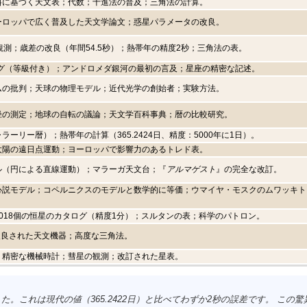
料に基づく天文表；代数；十進法の普及；三角法の計算。
ーロッパで広く普及した天文学論文；惑星パラメータの改良。
観測；歳差の改良（年間54.5秒）；熱帯年の精度2秒；三角法の表。
ログ（等級付き）；アンドロメダ銀河の最初の言及；星座の精密な記述。
ムの批判；天球の物理モデル；近代光学の創始者；実験方法。
径の測定；地球の自転の議論；天文学百科事典；暦の比較研究。
ーリー暦）；熱帯年の計算（365.2424日、精度：5000年に1日）。
太陽の遠日点運動；ヨーロッパで影響力のあるトレド表。
ル（円による直線運動）；マラーガ天文台；『
アルマゲスト
』の完全な改訂。
心説モデル；コペルニクスのモデルと数学的に等価；ウマイヤ・モスクのムワッキト
018個の恒星のカタログ（精度1分）；スルタンの表；科学のパトロン。
改良された天文機器；高度な三角法。
；精密な機械時計；彗星の観測；改訂された星表。
した。これは現代の値（365.2422日）と比べてわずか2秒の誤差です。 こ