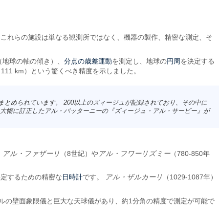
 これらの施設は単なる観測所ではなく、機器の製作、精密な測定、そ
分点の歳差運動
円周
（地球の軸の傾き）、
を測定し、地球の
を決定する
111 km）という驚くべき精度を示しました。
とめられています。 200以上のズィージュが記録されており、その中に
大幅に訂正したアル・バッターニーの『
ズィージュ・アル・サービー
』が
、
アル・ファザーリ
（8世紀）や
アル・フワーリズミー
（780-850年
日時計
決定するための精密な
です。
アル・ザルカーリ
（1029-1087年）
ルの壁面象限儀と巨大な天球儀があり、約1分角の精度で測定が可能で