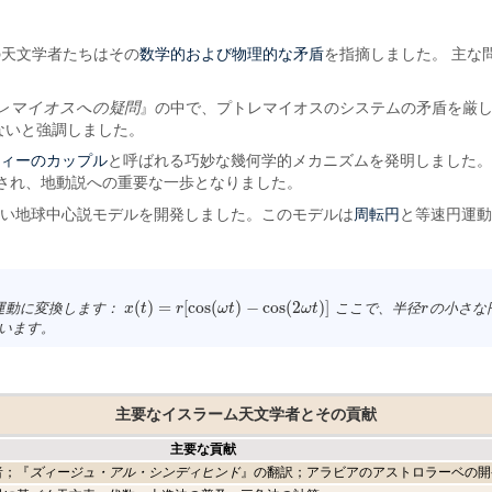
数学的および物理的な矛盾
の天文学者たちはその
を指摘しました。 主な
レマイオスへの疑問
』の中で、プトレマイオスのシステムの矛盾を厳
ないと強調しました。
スィーのカップル
と呼ばれる巧妙な幾何学的メカニズムを発明しました。
され、地動説への重要な一歩となりました。
周転円
用しない地球中心説モデルを開発しました。このモデルは
と等速円運
(
)
=
[
cos
(
)
−
cos
(
2
)
]
運動に変換します：
ここで、半径
の小さな
x
x
(
t
t
)
=
r
[
cos
r
(
ω
t
)
−
ω
cos
t
(
2
ω
t
)
]
ω
t
r
r
います。
主要なイスラーム天文学者とその貢献
主要な貢献
者；『
ズィージュ・アル・シンディヒンド
』の翻訳；アラビアのアストロラーベの開