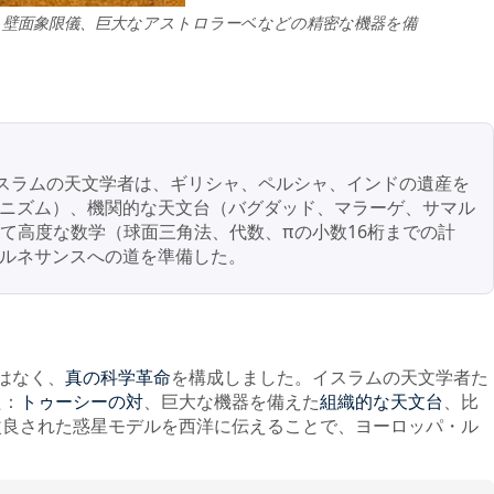
、壁面象限儀、巨大なアストロラーベなどの精密な機器を備
イスラムの天文学者は、ギリシャ、ペルシャ、インドの遺産を
ニズム）、機関的な天文台（バグダッド、マラーゲ、サマル
て高度な数学（球面三角法、代数、πの小数16桁までの計
ルネサンスへの道を準備した。
はなく、
を構成しました。イスラムの天文学者た
真の科学革命
た：
、巨大な機器を備えた
、比
トゥーシーの対
組織的な天文台
改良された惑星モデルを西洋に伝えることで、ヨーロッパ・ル