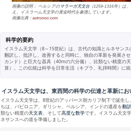
マラーガ天文台
画像の説明： ペルシアの
（1259-1316年）は、
え、イスラーム天文学の黄金時代を象徴しています。
画像出典：
astronoo.com
科学的要約
イスラム天文学（8～15世紀）は、古代の知識とルネサン
翻訳し、批評し、改善すると同時に、独自の革新を発展させ
カンド）と巨大な器具（40mの六分儀）、比類ない精度の
算）。この伝統は科学を日常生活（キブラ、礼拝時間）に統
イスラム天文学は、東西間の科学の伝達と革新にお
イスラム天文学は、8世紀のアッバース朝カリフ制下で誕生し
ちは、バビロニア、ギリシャ、ペルシア、インドの遺産を
翻
類ない精度の
、そして
です。イスラム天文
天文表
高度な数学
ネサンスへの道を準備しました。