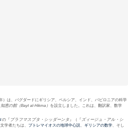
775年）は、バグダードにギリシア、ペルシア、インド、バビロニアの科学
は
知恵の館（Bayt al-Hikma）
を設立しました。これは、翻訳家、数学
タ
の『
ブラフマスプタ・シッダーンタ
』（『
ズィージュ・アル・シ
プトレマイオスの地球中心説
ギリシアの数学
天文学者たちは、
、
、そし