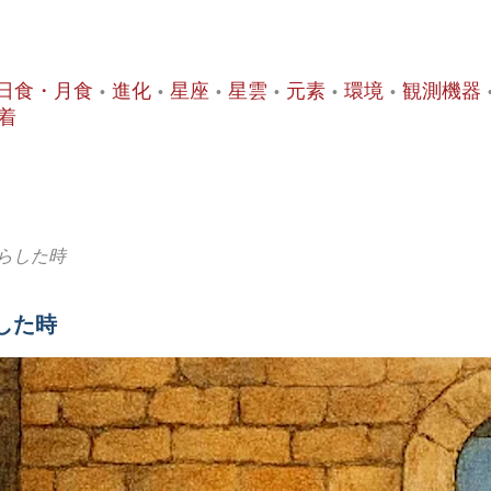
日食・月食
進化
星座
星雲
元素
環境
観測機器
着
らした時
した時