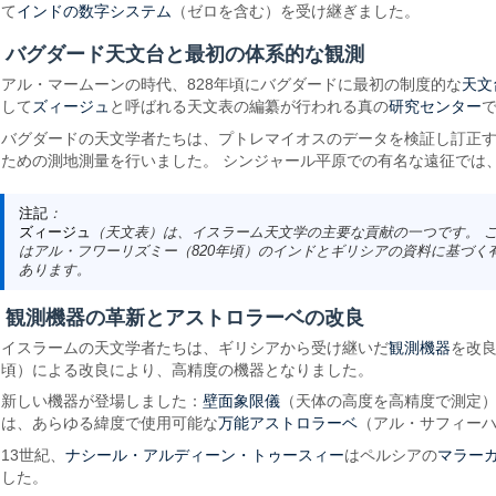
インドの数字システム
て
（ゼロを含む）を受け継ぎました。
バグダード天文台と最初の体系的な観測
天文
アル・マームーンの時代、828年頃にバグダードに最初の制度的な
ズィージュ
研究センター
して
と呼ばれる天文表の編纂が行われる真の
バグダードの天文学者たちは、プトレマイオスのデータを検証し訂正す
ための測地測量を行いました。 シンジャール平原での有名な遠征では、子午
注記
：
ズィージュ
（天文表）は、イスラーム天文学の主要な貢献の一つです。 
はアル・フワーリズミー（820年頃）のインドとギリシアの資料に基づく
あります。
観測機器の革新とアストロラーベの改良
観測機器
イスラームの天文学者たちは、ギリシアから受け継いだ
を改
頃）による改良により、高精度の機器となりました。
壁面象限儀
新しい機器が登場しました：
（天体の高度を高精度で測定
万能アストロラーベ
は、あらゆる緯度で使用可能な
（アル・サフィー
ナシール・アルディーン・トゥースィー
マラー
13世紀、
はペルシアの
した。