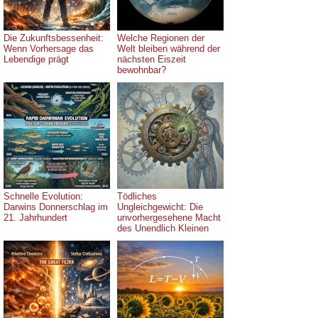
Die Zukunftsbessenheit:
Welche Regionen der
Wenn Vorhersage das
Welt bleiben während der
Lebendige prägt
nächsten Eiszeit
bewohnbar?
Schnelle Evolution:
Tödliches
Darwins Donnerschlag im
Ungleichgewicht: Die
21. Jahrhundert
unvorhergesehene Macht
des Unendlich Kleinen