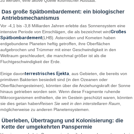
zu werden, eine aktive Quelle kosmischer Aussaat.
Das große Spätbombardement: ein biologischer
Antriebsmechanismus
Vor -4,1 bis -3,8 Milliarden Jahren erlebte das Sonnensystem eine
Großes
intensive Periode von Einschlägen, die als bezeichnet wird
Spätbombardement
(LHB). Asteroiden und Kometen haben
erdgebundene Planeten heftig getroffen, ihre Oberflächen
aufgebrochen und Trümmer mit einer Geschwindigkeit in den
Weltraum geschleudert, die manchmal größer ist als die
Fluchtgeschwindigkeit der Erde.
terrestrisches Ejekta
Einige davon
, aus Gebieten, die bereits von
primitiven Bakterien besiedelt sind (in den Ozeanen oder
Oberflächengesteinen), könnten über die Anziehungskraft der Sonne
hinaus getrieben worden sein. Wenn diese Fragmente ruhende
Mikroorganismen enthielten, die im Gestein geschützt waren, könnten
sie dies getan haben
Reisen Sie weit in den interstellaren Raum
,
möglicherweise zu anderen Planetensystemen.
Überleben, Übertragung und Kolonisierung: die
Kette der umgekehrten Panspermie