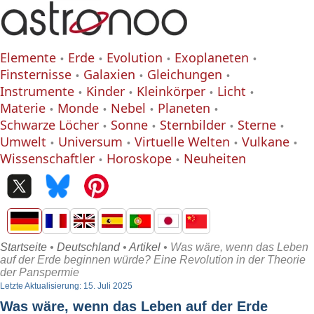
Elemente
Erde
Evolution
Exoplaneten
Finsternisse
Galaxien
Gleichungen
Instrumente
Kinder
Kleinkörper
Licht
Materie
Monde
Nebel
Planeten
Schwarze Löcher
Sonne
Sternbilder
Sterne
Umwelt
Universum
Virtuelle Welten
Vulkane
Wissenschaftler
Horoskope
Neuheiten
Startseite
•
Deutschland
•
Artikel
• Was wäre, wenn das Leben
auf der Erde beginnen würde? Eine Revolution in der Theorie
der Panspermie
Letzte Aktualisierung: 15. Juli 2025
Was wäre, wenn das Leben auf der Erde