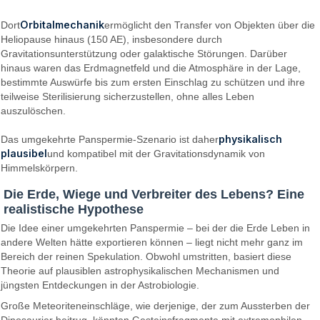
Orbitalmechanik
Dort
ermöglicht den Transfer von Objekten über die
Heliopause hinaus (150 AE), insbesondere durch
Gravitationsunterstützung oder galaktische Störungen. Darüber
hinaus waren das Erdmagnetfeld und die Atmosphäre in der Lage,
bestimmte Auswürfe bis zum ersten Einschlag zu schützen und ihre
teilweise Sterilisierung sicherzustellen, ohne alles Leben
auszulöschen.
physikalisch
Das umgekehrte Panspermie-Szenario ist daher
plausibel
und kompatibel mit der Gravitationsdynamik von
Himmelskörpern.
Die Erde, Wiege und Verbreiter des Lebens? Eine
realistische Hypothese
Die Idee einer umgekehrten Panspermie – bei der die Erde Leben in
andere Welten hätte exportieren können – liegt nicht mehr ganz im
Bereich der reinen Spekulation. Obwohl umstritten, basiert diese
Theorie auf plausiblen astrophysikalischen Mechanismen und
jüngsten Entdeckungen in der Astrobiologie.
Große Meteoriteneinschläge, wie derjenige, der zum Aussterben der
Dinosaurier beitrug, könnten Gesteinsfragmente mit extremophilen