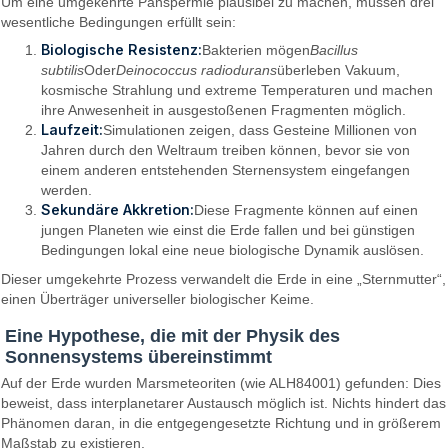
Um eine umgekehrte Panspermie plausibel zu machen, müssen drei
wesentliche Bedingungen erfüllt sein:
Biologische Resistenz:
Bakterien mögen
Bacillus
subtilis
Oder
Deinococcus radiodurans
überleben Vakuum,
kosmische Strahlung und extreme Temperaturen und machen
ihre Anwesenheit in ausgestoßenen Fragmenten möglich.
Laufzeit:
Simulationen zeigen, dass Gesteine ​​Millionen von
Jahren durch den Weltraum treiben können, bevor sie von
einem anderen entstehenden Sternensystem eingefangen
werden.
Sekundäre Akkretion:
Diese Fragmente können auf einen
jungen Planeten wie einst die Erde fallen und bei günstigen
Bedingungen lokal eine neue biologische Dynamik auslösen.
Dieser umgekehrte Prozess verwandelt die Erde in eine „Sternmutter“,
einen Überträger universeller biologischer Keime.
Eine Hypothese, die mit der Physik des
Sonnensystems übereinstimmt
Auf der Erde wurden Marsmeteoriten (wie ALH84001) gefunden: Dies
beweist, dass interplanetarer Austausch möglich ist. Nichts hindert das
Phänomen daran, in die entgegengesetzte Richtung und in größerem
Maßstab zu existieren.