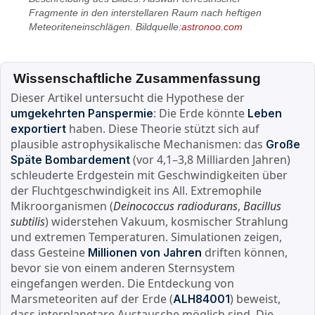
Fragmente in den interstellaren Raum nach heftigen
Meteoriteneinschlägen. Bildquelle:
astronoo.com
Wissenschaftliche Zusammenfassung
Dieser Artikel untersucht die Hypothese der
: Die Erde könnte
umgekehrten Panspermie
Leben
haben. Diese Theorie stützt sich auf
exportiert
plausible astrophysikalische Mechanismen: das
Große
(vor 4,1–3,8 Milliarden Jahren)
Späte Bombardement
schleuderte Erdgestein mit Geschwindigkeiten über
der Fluchtgeschwindigkeit ins All. Extremophile
Mikroorganismen (
Deinococcus radiodurans
,
Bacillus
subtilis
) widerstehen Vakuum, kosmischer Strahlung
und extremen Temperaturen. Simulationen zeigen,
dass Gesteine
driften können,
Millionen von Jahren
bevor sie von einem anderen Sternsystem
eingefangen werden. Die Entdeckung von
Marsmeteoriten auf der Erde (
) beweist,
ALH84001
dass interplanetare Austausche möglich sind. Die