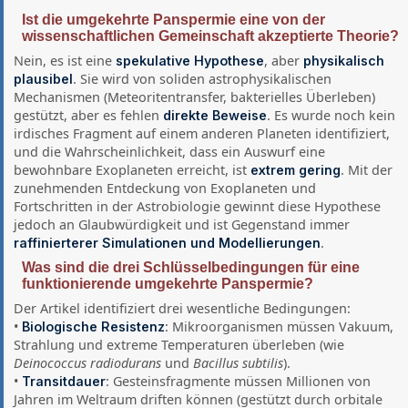
Ist die umgekehrte Panspermie eine von der
wissenschaftlichen Gemeinschaft akzeptierte Theorie?
Nein, es ist eine
, aber
spekulative Hypothese
physikalisch
. Sie wird von soliden astrophysikalischen
plausibel
Mechanismen (Meteoritentransfer, bakterielles Überleben)
gestützt, aber es fehlen
. Es wurde noch kein
direkte Beweise
irdisches Fragment auf einem anderen Planeten identifiziert,
und die Wahrscheinlichkeit, dass ein Auswurf eine
bewohnbare Exoplaneten erreicht, ist
. Mit der
extrem gering
zunehmenden Entdeckung von Exoplaneten und
Fortschritten in der Astrobiologie gewinnt diese Hypothese
jedoch an Glaubwürdigkeit und ist Gegenstand immer
.
raffinierterer Simulationen und Modellierungen
Was sind die drei Schlüsselbedingungen für eine
funktionierende umgekehrte Panspermie?
Der Artikel identifiziert drei wesentliche Bedingungen:
•
: Mikroorganismen müssen Vakuum,
Biologische Resistenz
Strahlung und extreme Temperaturen überleben (wie
Deinococcus radiodurans
und
Bacillus subtilis
).
•
: Gesteinsfragmente müssen Millionen von
Transitdauer
Jahren im Weltraum driften können (gestützt durch orbitale