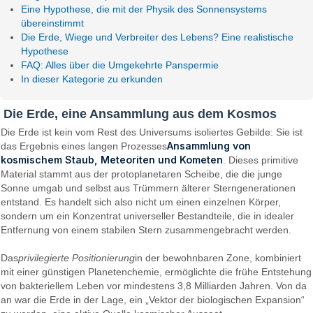
Eine Hypothese, die mit der Physik des Sonnensystems
übereinstimmt
Die Erde, Wiege und Verbreiter des Lebens? Eine realistische
Hypothese
FAQ: Alles über die Umgekehrte Panspermie
In dieser Kategorie zu erkunden
Die Erde, eine Ansammlung aus dem Kosmos
Die Erde ist kein vom Rest des Universums isoliertes Gebilde: Sie ist
Ansammlung von
das Ergebnis eines langen Prozesses
kosmischem Staub, Meteoriten und Kometen
. Dieses primitive
Material stammt aus der protoplanetaren Scheibe, die die junge
Sonne umgab und selbst aus Trümmern älterer Sterngenerationen
entstand. Es handelt sich also nicht um einen einzelnen Körper,
sondern um ein Konzentrat universeller Bestandteile, die in idealer
Entfernung von einem stabilen Stern zusammengebracht werden.
Das
privilegierte Positionierung
in der bewohnbaren Zone, kombiniert
mit einer günstigen Planetenchemie, ermöglichte die frühe Entstehung
von bakteriellem Leben vor mindestens 3,8 Milliarden Jahren. Von da
an war die Erde in der Lage, ein „Vektor der biologischen Expansion“