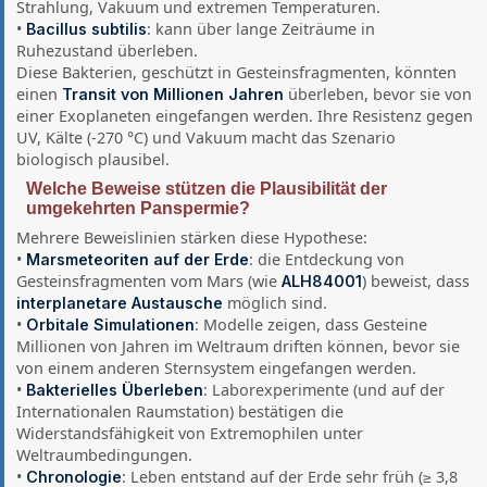
Strahlung, Vakuum und extremen Temperaturen.
•
: kann über lange Zeiträume in
Bacillus subtilis
Ruhezustand überleben.
Diese Bakterien, geschützt in Gesteinsfragmenten, könnten
einen
überleben, bevor sie von
Transit von Millionen Jahren
einer Exoplaneten eingefangen werden. Ihre Resistenz gegen
UV, Kälte (-270 °C) und Vakuum macht das Szenario
biologisch plausibel.
Welche Beweise stützen die Plausibilität der
umgekehrten Panspermie?
Mehrere Beweislinien stärken diese Hypothese:
•
: die Entdeckung von
Marsmeteoriten auf der Erde
Gesteinsfragmenten vom Mars (wie
) beweist, dass
ALH84001
möglich sind.
interplanetare Austausche
•
: Modelle zeigen, dass Gesteine
Orbitale Simulationen
Millionen von Jahren im Weltraum driften können, bevor sie
von einem anderen Sternsystem eingefangen werden.
•
: Laborexperimente (und auf der
Bakterielles Überleben
Internationalen Raumstation) bestätigen die
Widerstandsfähigkeit von Extremophilen unter
Weltraumbedingungen.
•
: Leben entstand auf der Erde sehr früh (≥ 3,8
Chronologie