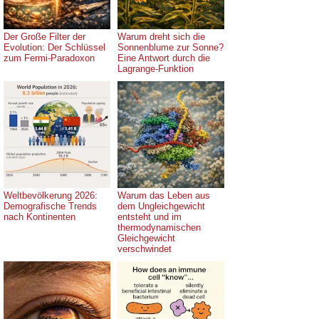
Der Große Filter der
Warum dreht sich die
Evolution: Der Schlüssel
Sonnenblume zur Sonne?
zum Fermi-Paradoxon
Eine Antwort durch die
Lagrange-Funktion
Weltbevölkerung 2026:
Warum das Leben aus
Demografische Trends
dem Ungleichgewicht
nach Kontinenten
entsteht und im
thermodynamischen
Gleichgewicht
verschwindet