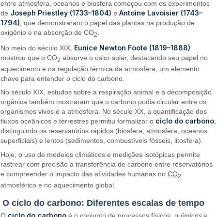
entre atmosfera, oceanos e biosfera começou com os experimentos
Joseph Priestley (1733–1804)
Antoine Lavoisier (1743–
de
e
1794)
, que demonstraram o papel das plantas na produção de
oxigênio e na absorção de CO
.
2
Eunice Newton Foote (1819–1888)
No meio do século XIX,
mostrou que o CO
absorve o calor solar, destacando seu papel no
2
aquecimento e na regulação térmica da atmosfera, um elemento
chave para entender o ciclo do carbono.
No século XIX, estudos sobre a respiração animal e a decomposição
orgânica também mostraram que o carbono podia circular entre os
organismos vivos e a atmosfera. No século XX, a quantificação dos
ciclo do carbono
fluxos oceânicos e terrestres permitiu formalizar o
,
distinguindo os reservatórios rápidos (biosfera, atmosfera, oceanos
superficiais) e lentos (sedimentos, combustíveis fósseis, litosfera).
Hoje, o uso de modelos climáticos e medições isotópicas permite
rastrear com precisão a transferência de carbono entre reservatórios
e compreender o impacto das atividades humanas no
CO
2
atmosférico e no aquecimento global.
O ciclo do carbono: Diferentes escalas de tempo
ciclo do carbono
O
é o conjunto de processos físicos, químicos e