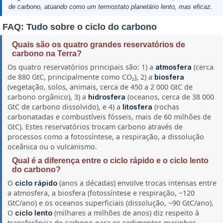
de carbono, atuando como um termostato planetário lento, mas eficaz.
FAQ: Tudo sobre o ciclo do carbono
Quais são os quatro grandes reservatórios de
carbono na Terra?
Os quatro reservatórios principais são: 1) a
(cerca
atmosfera
de 880 GtC, principalmente como CO₂), 2) a
biosfera
(vegetação, solos, animais, cerca de 450 a 2 000 GtC de
carbono orgânico), 3) a
(oceanos, cerca de 38 000
hidrosfera
GtC de carbono dissolvido), e 4) a
(rochas
litosfera
carbonatadas e combustíveis fósseis, mais de 60 milhões de
GtC). Estes reservatórios trocam carbono através de
processos como a fotossíntese, a respiração, a dissolução
oceânica ou o vulcanismo.
Qual é a diferença entre o ciclo rápido e o ciclo lento
do carbono?
O
(anos a décadas) envolve trocas intensas entre
ciclo rápido
a atmosfera, a biosfera (fotossíntese e respiração, ~120
GtC/ano) e os oceanos superficiais (dissolução, ~90 GtC/ano).
O
(milhares a milhões de anos) diz respeito à
ciclo lento
transferência de carbono para os sedimentos marinhos