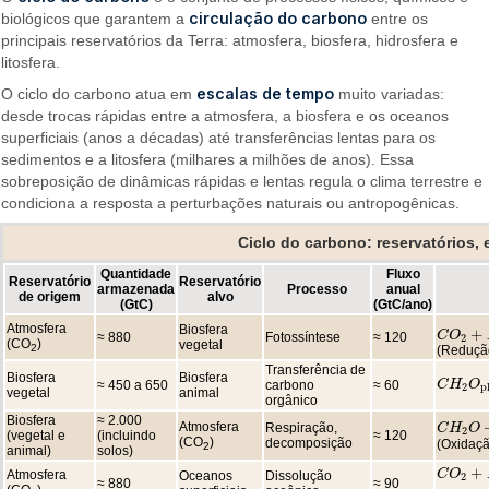
circulação do carbono
biológicos que garantem a
entre os
principais reservatórios da Terra: atmosfera, biosfera, hidrosfera e
litosfera.
escalas de tempo
O ciclo do carbono atua em
muito variadas:
desde trocas rápidas entre a atmosfera, a biosfera e os oceanos
superficiais (anos a décadas) até transferências lentas para os
sedimentos e a litosfera (milhares a milhões de anos). Essa
sobreposição de dinâmicas rápidas e lentas regula o clima terrestre e
condiciona a resposta a perturbações naturais ou antropogênicas.
Ciclo do carbono: reservatórios,
Quantidade
Fluxo
Reservatório
Reservatório
armazenada
Processo
anual
de origem
alvo
(GtC)
(GtC/ano)
Atmosfera
Biosfera
+
C
C
O
O
2
+
H
2
≈ 880
Fotossíntese
≈ 120
2
(CO
)
vegetal
2
(Redução
Transferência de
Biosfera
Biosfera
C
C
H
H
2
O
O
pl
≈ 450 a 650
carbono
≈ 60
2
p
vegetal
animal
orgânico
Biosfera
≈ 2.000
Atmosfera
Respiração,
C
C
H
H
2
O
O
+
2
(vegetal e
(incluindo
≈ 120
(CO
)
decomposição
(Oxidaçã
2
animal)
solos)
+
C
C
O
O
2
+
H
2
Atmosfera
Oceanos
Dissolução
2
≈ 880
≈ 90