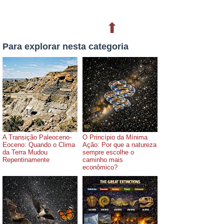
⬆
Para explorar nesta categoria
A Transição Paleoceno-
O Princípio da Mínima
Eoceno: Quando o Clima
Ação: Por que a natureza
da Terra Mudou
sempre escolhe o
Repentinamente
caminho mais
econômico?