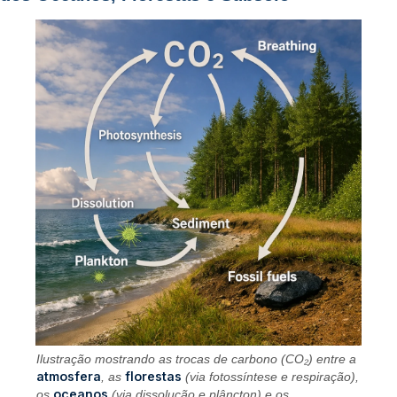
Ilustração mostrando as trocas de carbono (CO₂) entre a
atmosfera
florestas
, as
(via fotossíntese e respiração),
oceanos
os
(via dissolução e plâncton) e os