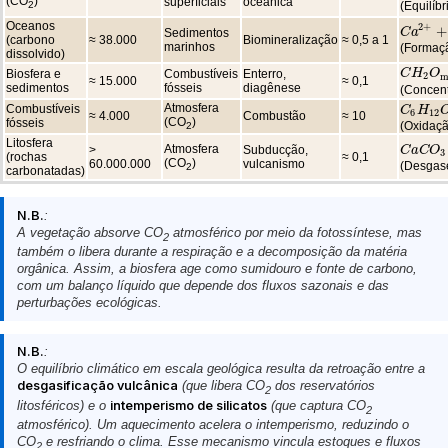
(CO
)
superficiais
oceânica
(Equilíb
2
Oceanos
2
+
+
C
C
a
a
2
+
+
H
Sedimentos
(carbono
≈ 38.000
Biomineralização
≈ 0,5 a 1
marinhos
(Formaç
dissolvido)
C
C
H
H
2
O
O
ma
Biosfera e
Combustíveis
Enterro,
2
m
≈ 15.000
≈ 0,1
sedimentos
fósseis
diagênese
(Concent
Atmosfera
Combustíveis
C
C
6
H
H
12
O
6
12
≈ 4.000
Combustão
≈ 10
(CO
)
fósseis
(Oxidaçã
2
Litosfera
Atmosfera
>
Subducção,
C
C
a
a
C
C
O
O
3
(
3
(rochas
≈ 0,1
(CO
)
60.000.000
vulcanismo
(Desgase
2
carbonatadas)
N.B.
:
A vegetação absorve CO
atmosférico por meio da fotossíntese, mas
2
também o libera durante a respiração e a decomposição da matéria
orgânica. Assim, a biosfera age como sumidouro e fonte de carbono,
com um balanço líquido que depende dos fluxos sazonais e das
perturbações ecológicas.
N.B.
:
O equilíbrio climático em escala geológica resulta da retroação entre a
desgasificação vulcânica
(que libera CO
dos reservatórios
2
litosféricos) e o
intemperismo de silicatos
(que captura CO
2
atmosférico). Um aquecimento acelera o intemperismo, reduzindo o
CO
e resfriando o clima. Esse mecanismo vincula estoques e fluxos
2