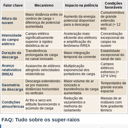
Condições
Fator chave
Mecanismo
Impacto na potência
favoráveis
Cumulonimbus
Maior distância entre os
Aumento da energia
de grande
Altura da
centros de carga =
potencial disponível
extensão
nuvem
diferença de potencial
para a descarga
vertical (> 12
aumentada
km)
Campo elétrico
Aceleração mais
Concentração
Intensidade
significativamente
eficiente dos elétrons
excepcional de
do campo
superior à rigidez
e amplificação do
cargas na
elétrico
dielétrica do ar
fenômeno RREA
nuvem
Transferência
Estabilidade
Duração da
Maior integração
prolongada de carga
excepcional do
descarga
temporal da corrente
no canal ionizado
canal de raio
Campos
Avanço
Avalanche de elétrons
Multiplicação
elétricos
relativístico
atingindo velocidades
exponencial dos
extremos (>
(RREA)
relativísticas
portadores de carga
10^6 V/m)
Descarga estendendo-
Maior volume de ar
Tempestades de
Geometria
se por maiores
ionizado e
grande escala
da descarga
distâncias horizontais
transferência de carga
espacial
ou verticais
aumentada
Redução de
Massas de ar
Ar frio e seco em
Condições
vazamentos e
instáveis com
altitude favorecendo o
atmosféricas
melhoria do
forte gradiente
acúmulo de carga
isolamento
térmico
FAQ: Tudo sobre os super-raios