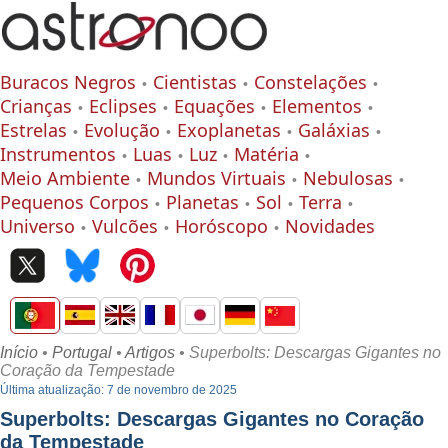
Buracos Negros
Cientistas
Constelações
Crianças
Eclipses
Equações
Elementos
Estrelas
Evolução
Exoplanetas
Galáxias
Instrumentos
Luas
Luz
Matéria
Meio Ambiente
Mundos Virtuais
Nebulosas
Pequenos Corpos
Planetas
Sol
Terra
Universo
Vulcões
Horóscopo
Novidades
Início
•
Portugal
•
Artigos
• Superbolts: Descargas Gigantes no
Coração da Tempestade
Última atualização: 7 de novembro de 2025
Superbolts: Descargas Gigantes no Coração
da Tempestade