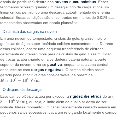
nuvens cumulonimbus
escala de partículas) dentro das
. Esses
fenômenos ocorrem quando um desequilíbrio de carga atinge um
limiar crítico, permitindo uma descarga autoalimentada de energia
colossal. Essas condições são encontradas em menos de 0,01% das
tempestades observadas em escala planetária.
Dinâmica das cargas na nuvem
Em uma nuvem de tempestade, cristais de gelo, granizo mole e
gotículas de água super-resfriada colidem constantemente. Durante
essas colisões, ocorre uma pequena transferência de elétrons,
geralmente do granizo mole para os cristais de gelo. Essa multidão
de trocas acaba criando uma verdadeira bateria natural: a parte
positiva
superior da nuvem torna-se
, enquanto sua zona central
cargas negativas
enriquece-se com
. O campo elétrico assim
gerado pode atingir valores consideráveis, da ordem de
5
6
≈
10
−
10
V/m
E
.
E
≈
10
5
−
10
6
V/m
O disparo da descarga
rigidez dielétrica
Esse campo elétrico acaba por exceder a
do ar (
6
3
×
10
V/m
), ou seja, o limite além do qual o ar deixa de ser
3
×
10
6
V/m
isolante. Nesse momento, um canal parcialmente ionizado avança em
pequenos saltos sucessivos, cada um reforçando localmente o campo