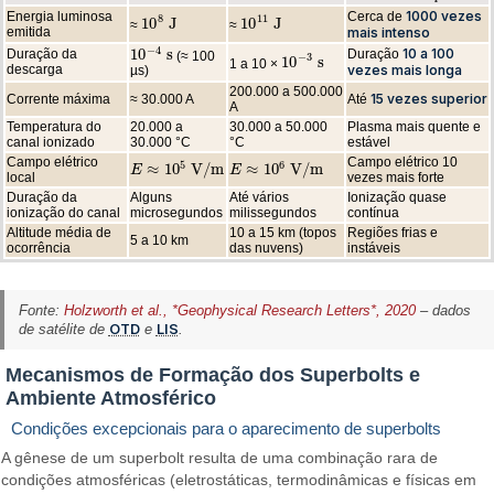
1000 vezes
Energia luminosa
Cerca de
8
11
10
J
10
J
≈
≈
10
8
J
10
11
J
emitida
mais intenso
−
4
10 a 100
10
s
Duração da
Duração
(≈ 100
10
−
4
s
−
3
10
s
1 a 10 ×
10
−
3
s
descarga
vezes mais longa
µs)
200.000 a 500.000
15 vezes superior
Corrente máxima
≈ 30.000 A
Até
A
Temperatura do
20.000 a
30.000 a 50.000
Plasma mais quente e
canal ionizado
30.000 °C
°C
estável
Campo elétrico
Campo elétrico 10
5
6
≈
10
V/m
≈
10
V/m
E
E
≈
10
5
V/m
E
E
≈
10
6
V/m
local
vezes mais forte
Duração da
Alguns
Até vários
Ionização quase
ionização do canal
microsegundos
milissegundos
contínua
Altitude média de
10 a 15 km (topos
Regiões frias e
5 a 10 km
ocorrência
das nuvens)
instáveis
Fonte:
Holzworth et al., *Geophysical Research Letters*, 2020
– dados
de satélite de
OTD
e
LIS
.
Mecanismos de Formação dos Superbolts e
Ambiente Atmosférico
Condições excepcionais para o aparecimento de superbolts
A gênese de um superbolt resulta de uma combinação rara de
condições atmosféricas (eletrostáticas, termodinâmicas e físicas em