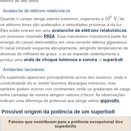
elétrico ao seu redor.
Avalanche de elétrons relativísticos
6
10
V/m
Quando o campo atinge valores extremos, superiores a
,
10
6
V/m
os elétrons livres são acelerados a velocidades próximas à da luz.
avalanche de elétrons relativísticos
Eles então entram em uma
,
RREA
um processo chamado
. Esse mecanismo transforma parte da
energia do campo eletrostático em uma corrente elétrica gigantesca.
O canal ionizado esquenta abruptamente, atingindo temperaturas de
dezenas de milhares de graus: o ar se expande violentamente e
onda de choque luminosa e sonora
superbolt
produz uma
, o
.
Ambientes favoráveis
Os superbolts aparecem principalmente acima dos oceanos, onde a
condutividade do ar úmido favorece descargas extremas, mas
também podem ocorrer nos continentes, onde os gradientes de carga
entre camadas de nuvens atingem valores críticos. As observações
gigavolts
indicam uma diferença de potencial que atinge vários
.
Possível origem da potência de um superbolt
Fatores que contribuem para a potência excepcional dos
superbolts