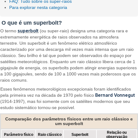
FAQ: Tudo sobre os super-raios
Para explorar nesta categoria
O que é um superbolt?
superbolt
O termo
(ou super-raio) designa uma categoria rara e
extremamente energética de raios observados na atmosfera
terrestre. Um superbolt é um fenômeno elétrico atmosférico
caracterizado por uma descarga mil vezes mais intensa que um raio
clássico. Seu brilho é tal que podem ser observados do espaço por
satélites meteorológicos. Enquanto um raio clássico libera cerca de 1
gigajoule de energia, os superbolts podem atingir energias superiores
a 100 gigajoules, sendo de 100 a 1000 vezes mais poderosos que os
raios comuns.
Esses fenômenos meteorológicos excepcionais foram identificados
Bernard Vonnegut
pela primeira vez na década de 1970 pelo físico
(1914-1997), mas foi somente com os satélites modernos que seu
estudo sistemático tornou-se possível.
Comparação dos parâmetros físicos entre um raio clássico e
um superbolt
Relação ou
Parâmetro físico
Raio clássico
Superbolt
observação