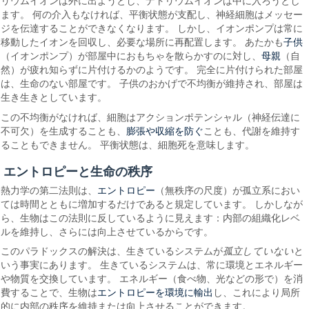
リウムイオンは外に出ようとし、ナトリウムイオンは中に入ろうとし
ます。 何の介入もなければ、平衡状態が支配し、神経細胞はメッセー
ジを伝達することができなくなります。 しかし、イオンポンプは常に
子供
移動したイオンを回収し、必要な場所に再配置します。 あたかも
母親
（イオンポンプ）が部屋中におもちゃを散らかすのに対し、
（自
然）が疲れ知らずに片付けるかのようです。 完全に片付けられた部屋
は、生命のない部屋です。 子供のおかげで不均衡が維持され、部屋は
生き生きとしています。
この不均衡がなければ、細胞はアクションポテンシャル（神経伝達に
膨張や収縮を防ぐ
不可欠）を生成することも、
ことも、代謝を維持す
ることもできません。 平衡状態は、細胞死を意味します。
エントロピーと生命の秩序
エントロピー
熱力学の第二法則は、
（無秩序の尺度）が孤立系におい
ては時間とともに増加するだけであると規定しています。 しかしなが
ら、生物はこの法則に反しているように見えます：内部の組織化レベ
ルを維持し、さらには向上させているからです。
このパラドックスの解決は、生きているシステムが
孤立していない
と
いう事実にあります。 生きているシステムは、常に環境とエネルギー
や物質を交換しています。 エネルギー（食べ物、光などの形で）を消
エントロピーを環境に輸出
費することで、生物は
し、これにより局所
的に内部の秩序を維持または向上させることができます。