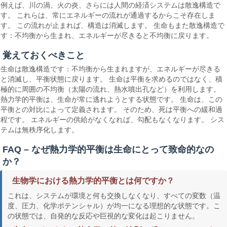
例えば、川の渦、火の炎、さらには人間の経済システムは散逸構造で
す。 これらは、常にエネルギーの流れが通過するからこそ存在しま
す。 この流れが止まれば、構造は消滅します。 生命もまた散逸構造で
す：不均衡から生まれ、エネルギーが尽きると不均衡に戻ります。
覚えておくべきこと
生命は散逸構造です：不均衡から生まれますが、エネルギーが尽きる
と消滅し、平衡状態に戻ります。 生命は平衡を求めるのではなく、積
極的に周囲の不均衡（太陽の流れ、熱水噴出孔など）を利用します。
熱力学的平衡は、生命が常に逃れようとする状態です。 生命は、この
平衡との対比によって定義されます。 そのため、死は平衡への緩和過
程です。 エネルギーの供給がなくなれば、勾配もなくなります。 シス
テムは無秩序化します。
FAQ – なぜ熱力学的平衡は生命にとって致命的なの
か？
生物学における熱力学的平衡とは何ですか？
これは、システムが環境と何も交換しなくなり、すべての変数（温
度、圧力、化学ポテンシャル）が均一になる理想的な状態です。こ
の状態では、自発的な反応や巨視的な変化は起こりません。