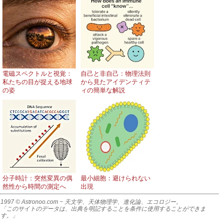
電磁スペクトルと視覚：
自己と非自己：物理法則
私たちの目が捉える地球
から見たアイデンティテ
の姿
ィの簡単な解説
分子時計：突然変異の偶
最小細胞：避けられない
然性から時間の測定へ
出現
1997 © Astronoo.com
− 天文学、天体物理学、進化論、エコロジー。
「このサイトのデータは、出典を明記することを条件に使用することができま
す。」