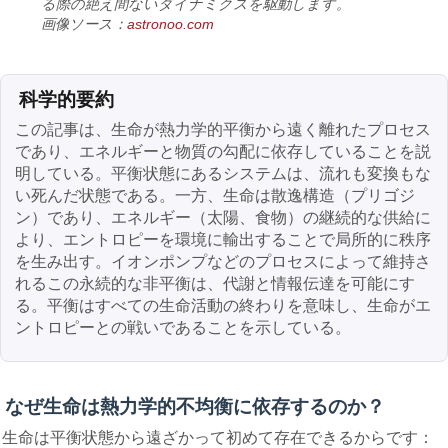
る際の絶え間ないダイナミクスを駆動します。
画像ソース：
astronoo.com
科学的要約
この記事は、生命が熱力学的平衡から遠く離れたプロセス
であり、エネルギーと物質の勾配に依存していることを説
明している。平衡状態にあるシステムは、流れも変換もな
い死んだ状態である。一方、生命は散逸構造（プリゴジ
ン）であり、エネルギー（太陽、食物）の継続的な供給に
より、エントロピーを環境に輸出することで局所的に秩序
を生み出す。イオンポンプなどのプロセスによって維持さ
れるこの永続的な非平衡は、代謝と情報伝達を可能にす
る。平衡はすべての生命活動の終わりを意味し、生命がエ
ントロピーとの戦いであることを示している。
なぜ生命は熱力学的不均衡に依存するのか？
生命は平衡状態から遠ざかって初めて存在できるからです：