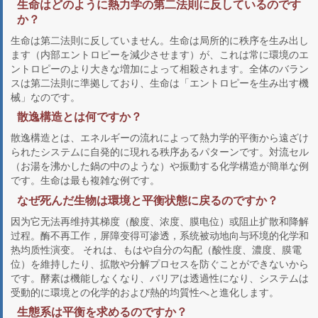
生命はどのように熱力学の第二法則に反しているのです
か？
生命は第二法則に反していません。生命は局所的に秩序を生み出し
ます（内部エントロピーを減少させます）が、これは常に環境のエ
ントロピーのより大きな増加によって相殺されます。全体のバラン
スは第二法則に準拠しており、生命は「エントロピーを生み出す機
械」なのです。
散逸構造とは何ですか？
散逸構造とは、エネルギーの流れによって熱力学的平衡から遠ざけ
られたシステムに自発的に現れる秩序あるパターンです。対流セル
（お湯を沸かした鍋の中のような）や振動する化学構造が簡単な例
です。生命は最も複雑な例です。
なぜ死んだ生物は環境と平衡状態に戻るのですか？
因为它无法再维持其梯度（酸度、浓度、膜电位）或阻止扩散和降解
过程。酶不再工作，屏障变得可渗透，系统被动地向与环境的化学和
热均质性演变。 それは、もはや自分の勾配（酸性度、濃度、膜電
位）を維持したり、拡散や分解プロセスを防ぐことができないから
です。酵素は機能しなくなり、バリアは透過性になり、システムは
受動的に環境との化学的および熱的均質性へと進化します。
生態系は平衡を求めるのですか？