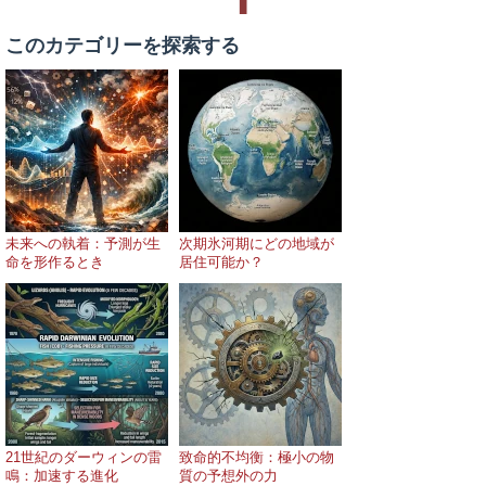
⬆
このカテゴリーを探索する
未来への執着：予測が生
次期氷河期にどの地域が
命を形作るとき
居住可能か？
21世紀のダーウィンの雷
致命的不均衡：極小の物
鳴：加速する進化
質の予想外の力