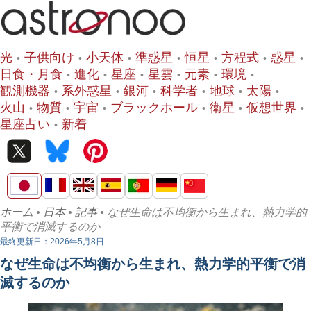
光
子供向け
小天体
準惑星
恒星
方程式
惑星
日食・月食
進化
星座
星雲
元素
環境
観測機器
系外惑星
銀河
科学者
地球
太陽
火山
物質
宇宙
ブラックホール
衛星
仮想世界
星座占い
新着
ホーム
•
日本
•
記事
• なぜ生命は不均衡から生まれ、熱力学的
平衡で消滅するのか
最終更新日：2026年5月8日
なぜ生命は不均衡から生まれ、熱力学的平衡で消
滅するのか