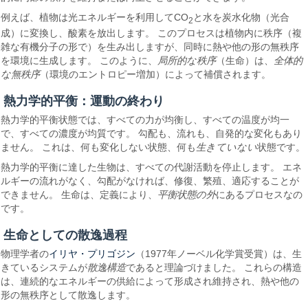
例えば、植物は光エネルギーを利用してCO
と水を炭水化物（光合
2
成）に変換し、酸素を放出します。 このプロセスは植物内に秩序（複
雑な有機分子の形で）を生み出しますが、同時に熱や他の形の無秩序
を環境に生成します。 このように、
局所的な秩序
（生命）は、
全体的
な無秩序
（環境のエントロピー増加）によって補償されます。
熱力学的平衡：運動の終わり
熱力学的平衡状態では、すべての力が均衡し、すべての温度が均一
で、すべての濃度が均質です。 勾配も、流れも、自発的な変化もあり
ません。 これは、何も変化しない状態、何も
生きていない
状態です。
熱力学的平衡に達した生物は、すべての代謝活動を停止します。 エネ
ルギーの流れがなく、勾配がなければ、修復、繁殖、適応することが
できません。 生命は、定義により、
平衡状態の外
にあるプロセスなの
です。
生命としての散逸過程
イリヤ・プリゴジン
物理学者の
（1977年ノーベル化学賞受賞）は、生
きているシステムが
散逸構造
であると理論づけました。 これらの構造
は、連続的なエネルギーの供給によって形成され維持され、熱や他の
形の無秩序として散逸します。