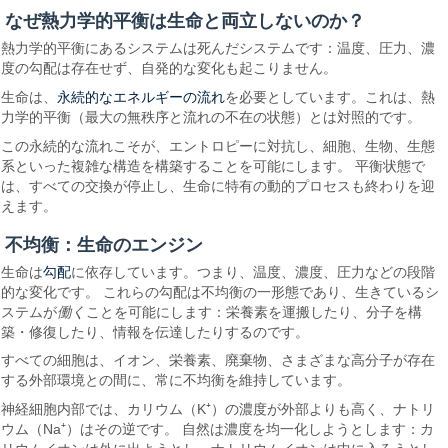
なぜ熱力学的平衡は生命と両立しないのか？
熱力学的平衡にあるシステムは死んだシステムです：温度、圧力、濃
度の勾配は存在せず、自発的な変化も起こりません。
永続的なエネルギーの流れ
生命は、
を必要としています。これは、熱
力学的平衡（最大の無秩序と流れの不在の状態）とは対照的です。
この永続的な流れこそが、エントロピーに対抗し、細胞、生物、生態
系といった複雑な構造を構築することを可能にします。 平衡状態で
は、すべての交換が停止し、生命に特有の動的プロセスも終わりを迎
えます。
不均衡：生命のエンジン
勾配
生命は
に依存しています。つまり、温度、濃度、圧力などの段階
的な変化です。 これらの勾配は不均衡の一形態であり、生きているシ
ステムが
働く
ことを可能にします：栄養素を運搬したり、分子を構
築・修復したり、情報を伝達したりするのです。
すべての細胞は、イオン、栄養素、廃棄物、さまざまな高分子が存在
する外部環境との間に、常に不均衡を維持しています。
神経細胞内部では、カリウム（K⁺）の濃度が外部よりも高く、ナトリ
ウム（Na⁺）はその逆です。 自然は濃度を均一化しようとします：カ