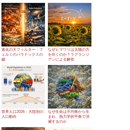
進化の大フィルター：フ
なぜヒマワリは太陽の方
ェルミのパラドックスの
を向くのか？ラグランジ
鍵
アンによる解答
世界人口2026：大陸別の
なぜ生命は不均衡から生
人口動向
まれ、熱力学的平衡で消
滅するのか