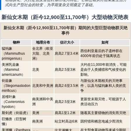
式向生产型社会的转变，为早期复杂文明奠定了基础。
新仙女木期（距今12,900至11,700年）大型动物灭绝表
新仙女木期（距今12,900至11,700年前）期间的大型巨型动物群灭绝
事件
物种
地理分布
估计大小
如何
猛犸象
全北界（欧亚
西伯利亚最后的孑遗种群在
（Mammuthus
大陆、北美
肩高2.7至3.4米
4000年前仍处于隔离状态
primigenius）
洲）
美洲乳齿象
大约在11,000年前消失，可能
（Mammut
北美
肩高2.5至3米
是由于人类捕猎和气候变化的
americanum）
影响。
剑齿象
与新仙女木期相关的灭绝事
（Stegomastodon
北美和中美洲
肩高2.6至3.5米
件，以及与猛犸象和人类的竞
mirificus）
争
居维叶象
南美洲和中美
更新世末期灭绝，可能源于人
（Cuvieronius
肩高2.5至3米
洲
类活动压力
hyodon）
斯剑虎（剑齿虎）
美洲
肩高1至1.2米
随着其主要猎物的消失而灭绝
巨懒兽（巨型树
南美洲
站立时高达6米
因狩猎和栖息地减少而消失
懒）
美洲狮（Panthera
在大型食草动物迅速减少期间
比非洲狮大