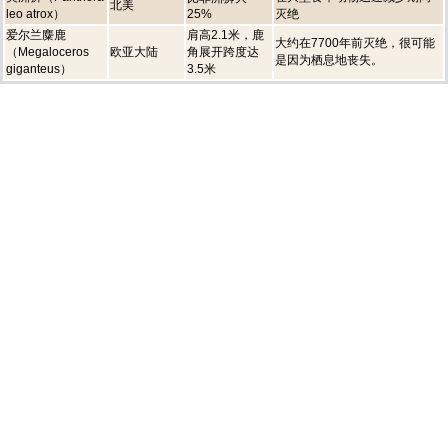
北美
leo atrox）
25%
灭绝
爱尔兰麋鹿
肩高2.1米，鹿
大约在7700年前灭绝，很可能
（Megaloceros
欧亚大陆
角展开跨度达
是因为栖息地丧失。
giganteus）
3.5米