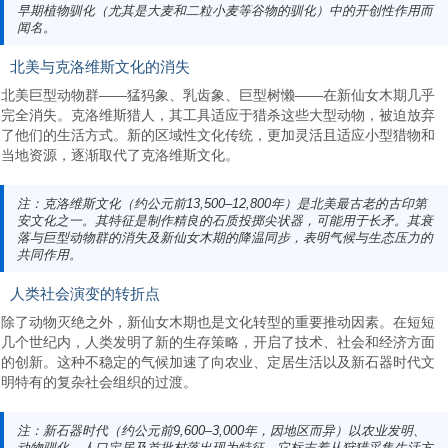
早期植物驯化（尤其是大麦和二粒小麦等谷物的驯化）中的开创性作用而
闻名。
北美与克洛维斯文化的消失
北美巨型动物群——猛犸象、乳齿象、巨型树懒——在新仙女木期几乎
完全消失。克洛维斯猎人，其工具适应于猎杀这些大型动物，被迫放弃
了他们的生活方式。新的区域性文化传统，更加灵活且适应小型猎物和
当地资源，逐渐取代了克洛维斯文化。
注：克洛维斯文化（约公元前13,500–12,800年）是北美最古老的古印第
安文化之一。其特征是制作精良的石质投掷尖状器，可能用于长矛。其衰
落与巨型动物群的消失及新仙女木期的降温同步，表明气候与生态压力的
共同作用。
人类社会演变的转折点
除了动物灭绝之外，新仙女木期也是文化转型的重要推动因素。在短短
几个世纪内，人类发明了新的生存策略，开启了技术、社会和经济方面
的创新。这种不稳定的气候加速了向农业、定居生活以及新石器时代文
明特有的复杂社会组织的过渡。
注：新石器时代（约公元前9,600–3,000年，因地区而异）以农业发明、
动物驯化、人口定居及首批村落出现为特征。它标志着从狩猎采集生活方