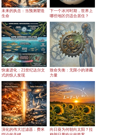
未来的执念：当预测塑造
下一个冰河时期，世界上
生命
哪些地区仍适合居住？
快速进化：21世纪达尔文
致命失衡：无限小的潜藏
式的惊人发现
力量
演化的伟大过滤器：费米
向日葵为何朝向太阳？拉
悖论的关键
格朗日量给出的答案