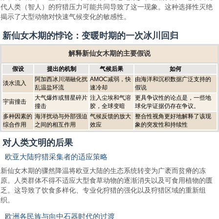
代人类（智人）的狩猎压力可能共同导致了这一现象。这种选择性灭绝
揭示了大型动物对快速气候变化的敏感性。
新仙女木期的悖论：变暖时期的一次冰川回归
解释新仙女木期的主要假说
假设
提出的机制
气候后果
如何
阿加西冰川湖融化扰
AMOC减弱，快
由海洋和沉积数据广泛支持的
淡水流入
乱温盐环流
速冷却
假说
大气爆炸或彗星碎片
注入尘埃和气溶
更具争议性的论点是，一些地
宇宙撞击
撞击
胶，全球变暗
球化学证据仍存在争议。
多种因素的
海洋扰动与外部强迫
气候反馈的放大
整合性视角更好地解释了该现
综合作用
之间的相互作用
效应
象的突发性和持续性
对人类文明的后果
欧亚大陆狩猎采集者的适应策略
新仙女木期的骤然降温将欧亚大陆的生态系统转变为广袤而贫瘠的冻
原。人类群体不得不适应大型食草动物的逐渐消失以及可食用植物的匮
乏。这导致了饮食多样化、专业化狩猎的强化以及狩猎区域的重新组
织。
欧洲各民族与向中石器时代的过渡