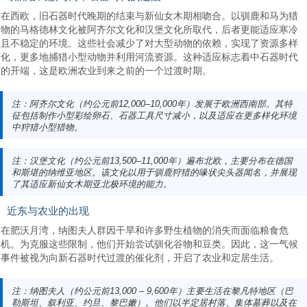
在西欧，旧石器时代晚期的结束与新仙女木期相吻合。以驯鹿和马为猎
物的马格德林文化被阿齐尔文化和汉堡文化所取代，后者更能适应寒冷
且不稳定的环境。这些社会减少了对大型动物的依赖，实现了资源多样
化，更多地捕猎小型动物并利用河流资源。这种适应标志着中石器时代
的开端，这是欧洲农业到来之前的一个过渡时期。
注：阿齐尔文化（约公元前12,000–10,000年）发展于欧洲西南部。其特
征包括制作小型彩绘卵石、石器工具尺寸减小，以及适应在更多样化环境
中狩猎小型猎物。
注：汉堡文化（约公元前13,500–11,000年）遍布北欧，主要分布在德国
和斯堪的纳维亚地区。该文化以用于驯鹿狩猎的喙状尖头器闻名，并展现
了其适应新仙女木期亚北极环境的能力。
近东与农业的出现
在肥沃月湾，纳图夫人群因干旱和许多野生植物的消失而面临粮食危
机。为克服这些限制，他们开始尝试驯化谷物和豆类。因此，这一气候
事件被视为向新石器时代过渡的催化剂，开启了农业和定居生活。
注：纳图夫人（约公元前13,000 – 9,600年）主要生活在黎凡特地区（巴
勒斯坦、叙利亚、约旦、黎巴嫩）。他们以半定居村落、集体墓葬以及在