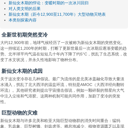
新仙女木期的悖论：变暖时期的一次冰川回归
对人类文明的后果
新仙女木期（距今12,900至11,700年）大型动物灭绝表
本类别探索内容
全新世初期突然变冷
大约12,900年前，地球气候经历了一次被称为新仙女木期的突然变化。
这一持续近1,200年的时期，打断了更新世最后一次冰期后逐渐变暖的趋
势。北半球平均气温在短短几十年内下降了约5°C，扰乱了生态系统，改
变了水文状况，并永久性地影响了物种分布。
新仙女木期的成因
关于这次变冷存在几种假说。最广为流传的是北美冰盖融化导致大量淡
水涌入，扰乱了北大西洋的温盐环流，特别是AMOC（大西洋经向翻转
环流）。其他研究者则提出宇宙撞击假说，例如一颗碎裂的彗星向大气
中注入尘埃和气溶胶。这两种机制可能共同作用，加剧了变冷的突发
性。
巨型动物的灾难
新仙女木期与许多北美和欧亚大陆巨型动物群的消失时间重合：猛犸
象、乳齿象、巨型树懒、剑齿虎等。栖息地减少、植物资源匮乏以及现