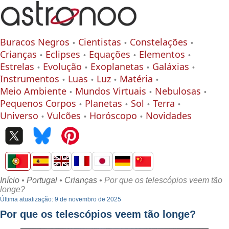
Buracos Negros
Cientistas
Constelações
Crianças
Eclipses
Equações
Elementos
Estrelas
Evolução
Exoplanetas
Galáxias
Instrumentos
Luas
Luz
Matéria
Meio Ambiente
Mundos Virtuais
Nebulosas
Pequenos Corpos
Planetas
Sol
Terra
Universo
Vulcões
Horóscopo
Novidades
Início
•
Portugal
•
Crianças
• Por que os telescópios veem tão
longe?
Última atualização: 9 de novembro de 2025
Por que os telescópios veem tão longe?