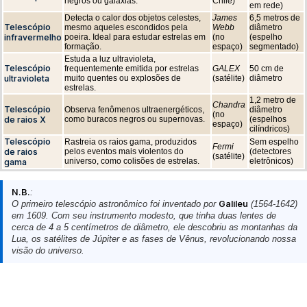
negros ou galáxias.
Chile)
em rede)
Detecta o calor dos objetos celestes,
James
6,5 metros de
Telescópio
mesmo aqueles escondidos pela
Webb
diâmetro
infravermelho
poeira. Ideal para estudar estrelas em
(no
(espelho
formação.
espaço)
segmentado)
Estuda a luz ultravioleta,
Telescópio
frequentemente emitida por estrelas
GALEX
50 cm de
ultravioleta
muito quentes ou explosões de
(satélite)
diâmetro
estrelas.
1,2 metro de
Chandra
Telescópio
Observa fenômenos ultraenergéticos,
diâmetro
(no
de raios X
como buracos negros ou supernovas.
(espelhos
espaço)
cilíndricos)
Telescópio
Rastreia os raios gama, produzidos
Sem espelho
Fermi
de raios
pelos eventos mais violentos do
(detectores
(satélite)
universo, como colisões de estrelas.
eletrônicos)
gama
N.B.
:
O primeiro telescópio astronômico foi inventado por
Galileu
(1564-1642)
em 1609. Com seu instrumento modesto, que tinha duas lentes de
cerca de 4 a 5 centímetros de diâmetro, ele descobriu as montanhas da
Lua, os satélites de Júpiter e as fases de Vênus, revolucionando nossa
visão do universo.