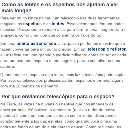
Como as lentes e os espelhos nos ajudam a ver
mais longe?
Para ver muito longe no céu, um telescópio usa duas ferramentas
espelhos
lentes
mágicas: os
e as
. Esses elementos têm um poder
especial:
direcionam
e
reúnem
a luz para formar uma imagem clara e
ampliada, como uma lupa que concentra os raios do Sol.
luneta astronômica
Em uma
, a luz passa por lentes de vidro que a
telescópio refletor
fazem convergir para um ponto preciso. Em um
,
a luz reflete em uma grande superfície brilhante antes de ser enviada
para um pequeno espelho e, em seguida, para o seu olho ou uma
câmera.
Quanto maior o espelho ou a lente, mais luz o telescópio pode captar.
Por isso, os telescópios profissionais têm espelhos enormes, alguns
com até 10 metros de diâmetro!
Por que enviamos telescópios para o espaço?
Na Terra, às vezes há nuvens ou neblina que nos impedem de
enxergar bem. Além disso, a atmosfera (o ar ao redor do nosso
planeta) é como um véu que se move com o vento, distorcendo
constantemente a luz das estrelas, como quando você olha uma
pedra no fundo de um rio e ela parece dançar. Como resultado, as