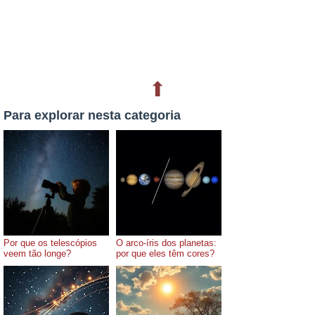
⬆
Para explorar nesta categoria
Por que os telescópios
O arco-íris dos planetas:
veem tão longe?
por que eles têm cores?