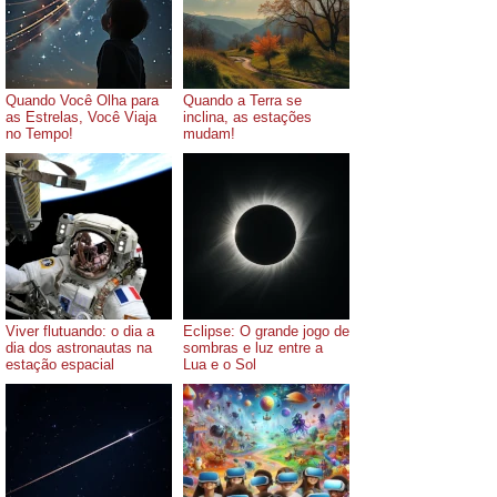
Quando Você Olha para
Quando a Terra se
as Estrelas, Você Viaja
inclina, as estações
no Tempo!
mudam!
Viver flutuando: o dia a
Eclipse: O grande jogo de
dia dos astronautas na
sombras e luz entre a
estação espacial
Lua e o Sol