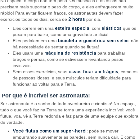
No espaço, o corpo não tem peso. Os músculos e os ossos não
precisam mais suportar o peso do corpo, e eles enfraquecem muito
rápido! Para evitar ficarem fracos, os astronautas devem fazer
2 horas
exercícios todos os dias, cerca de
por dia.
esteira especial
elásticos
Eles correm em uma
com
que os
puxam para baixo, como uma gravidade artificial.
bicicleta ergométrica sem selim
Eles pedalam em uma
: não
há necessidade de sentar quando se flutua!
máquina de resistência
Eles usam uma
para trabalhar
braços e pernas, como se estivessem levantando pesos
invisíveis.
ossos ficariam frágeis
Sem esses exercícios, seus
, como os
de pessoas idosas, e seus músculos teriam dificuldade para
funcionar ao voltar para a Terra.
Por que é incrível ser astronauta!
Ser astronauta é o sonho de todo aventureiro e cientista! No espaço,
tudo o que você faz na Terra se torna uma experiência incrível: você
flutua, voa, vê a Terra redonda e faz parte de uma equipe que explora
de verdade.
Você flutua como um super-herói
: pode se mover
empurrando suavemente as paredes, sem nunca cair. É como