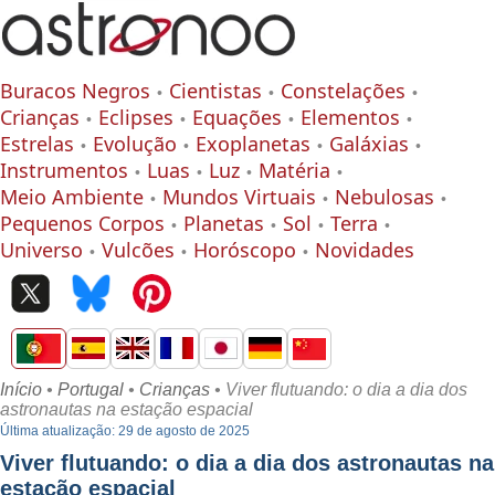
Buracos Negros
Cientistas
Constelações
Crianças
Eclipses
Equações
Elementos
Estrelas
Evolução
Exoplanetas
Galáxias
Instrumentos
Luas
Luz
Matéria
Meio Ambiente
Mundos Virtuais
Nebulosas
Pequenos Corpos
Planetas
Sol
Terra
Universo
Vulcões
Horóscopo
Novidades
Início
•
Portugal
•
Crianças
• Viver flutuando: o dia a dia dos
astronautas na estação espacial
Última atualização: 29 de agosto de 2025
Viver flutuando: o dia a dia dos astronautas na
estação espacial