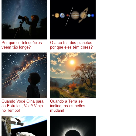
Por que os telescópios
O arco-íris dos planetas:
veem tão longe?
por que eles têm cores?
Quando Você Olha para
Quando a Terra se
as Estrelas, Você Viaja
inclina, as estações
no Tempo!
mudam!