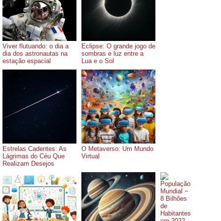
Viver flutuando: o dia a
Eclipse: O grande jogo de
dia dos astronautas na
sombras e luz entre a
estação espacial
Lua e o Sol
Estrelas Cadentes: As
O Metaverso: Um Mundo
Lágrimas do Céu Que
Virtual
Realizam Desejos