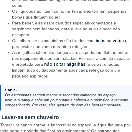
comer.
Os líquidos não fluem como na Terra: eles formam pequenas
bolhas que flutuam no ar!
Para beber, eles usam canudos especiais conectados a
saquinhos bem fechados, para que a água ou o suco não
escapem.
ímãs
velcro
Os talheres e os saquinhos são fixados com
ou
,
para evitar que voem durante a refeição.
As migalhas são muito perigosas: elas poderiam flutuar, entrar
nos equipamentos ou ser inaladas! Por isso, a comida espacial
não soltar migalhas
é projetada para
, e os astronautas
limpam tudo cuidadosamente após cada refeição com um
pequeno aspirador.
Sabia?
Os astronautas sentem menos o sabor dos alimentos no espaço,
porque o sangue sobe um pouco para a cabeça e o nariz fica levemente
congestionado. Por isso, eles gostam de comidas bem temperadas!
Lavar-se sem chuveiro
Tomar um banho normal é impossível no espaço: a água flutuaria por
toda parte e poderia danificar os equipamentos! Os astronautas