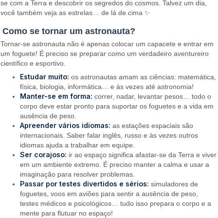
se com a Terra e descobrir os segredos do cosmos. Talvez um dia,
você também veja as estrelas… de lá de cima ✨
Como se tornar um astronauta?
Tornar-se astronauta não é apenas colocar um capacete e entrar em
um foguete! É preciso se preparar como um verdadeiro aventureiro
científico e esportivo.
Estudar muito:
os astronautas amam as ciências: matemática,
física, biologia, informática… e às vezes até astronomia!
Manter-se em forma:
correr, nadar, levantar pesos… todo o
corpo deve estar pronto para suportar os foguetes e a vida em
ausência de peso.
Apreender vários idiomas:
as estações espaciais são
internacionais. Saber falar inglês, russo e às vezes outros
idiomas ajuda a trabalhar em equipe.
Ser corajoso:
ir ao espaço significa afastar-se da Terra e viver
em um ambiente extremo. É preciso manter a calma e usar a
imaginação para resolver problemas.
Passar por testes divertidos e sérios:
simuladores de
foguetes, voos em aviões para sentir a ausência de peso,
testes médicos e psicológicos… tudo isso prepara o corpo e a
mente para flutuar no espaço!