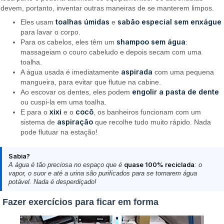
devem, portanto, inventar outras maneiras de se manterem limpos.
toalhas úmidas
sabão especial sem enxágue
Eles usam
e
para lavar o corpo.
shampoo sem água
Para os cabelos, eles têm um
:
massageiam o couro cabeludo e depois secam com uma
toalha.
aspirada
A água usada é imediatamente
com uma pequena
mangueira, para evitar que flutue na cabine.
engolir a pasta de dente
Ao escovar os dentes, eles podem
ou cuspi-la em uma toalha.
xixi
cocô
E para o
e o
, os banheiros funcionam com um
aspiração
sistema de
que recolhe tudo muito rápido. Nada
pode flutuar na estação!
Sabia?
A água é tão preciosa no espaço que é
quase 100% reciclada
: o
vapor, o suor e até a urina são purificados para se tornarem água
potável. Nada é desperdiçado!
Fazer exercícios para ficar em forma