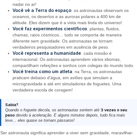
nadar no ar!
Você vê a Terra do espaço
: os astronautas observam os
oceanos, os desertos e as auroras polares a 400 km de
altitude. Eles dizem que é a vista mais linda do universo!
Você faz experimentos científicos
: plantas, fluidos,
chamas, raios cósmicos… tudo se comporta de maneira
diferente sem gravidade. Os astronautas se tornam
verdadeiros pesquisadores em ausência de peso.
Você representa a humanidade
: cada missão é
internacional. Os astronautas aprendem vários idiomas,
compartilham refeições e sonhos com colegas do mundo todo.
Você treina como um atleta
: na Terra, os astronautas
praticam debaixo d'água, em aviões que simulam a
microgravidade e até em simuladores de foguetes. Uma
verdadeira escola de coragem!
Sabia?
Quando o foguete decola, os astronautas sentem até
3 vezes o seu
peso
devido à aceleração. E alguns minutos depois, tudo fica mais
leve… eles quase se tornam pássaros!
Ser astronauta significa aprender a viver sem gravidade, maravilhar-