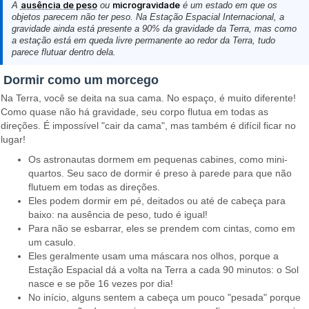
A
ausência de peso
ou
microgravidade
é um estado em que os
objetos parecem não ter peso. Na Estação Espacial Internacional, a
gravidade ainda está presente a 90% da gravidade da Terra, mas como
a estação está em queda livre permanente ao redor da Terra, tudo
parece flutuar dentro dela.
Dormir como um morcego
Na Terra, você se deita na sua cama. No espaço, é muito diferente!
Como quase não há gravidade, seu corpo flutua em todas as
direções. É impossível "cair da cama", mas também é difícil ficar no
lugar!
Os astronautas dormem em pequenas cabines, como mini-
quartos. Seu saco de dormir é preso à parede para que não
flutuem em todas as direções.
Eles podem dormir em pé, deitados ou até de cabeça para
baixo: na ausência de peso, tudo é igual!
Para não se esbarrar, eles se prendem com cintas, como em
um casulo.
Eles geralmente usam uma máscara nos olhos, porque a
Estação Espacial dá a volta na Terra a cada 90 minutos: o Sol
nasce e se põe 16 vezes por dia!
No início, alguns sentem a cabeça um pouco "pesada" porque