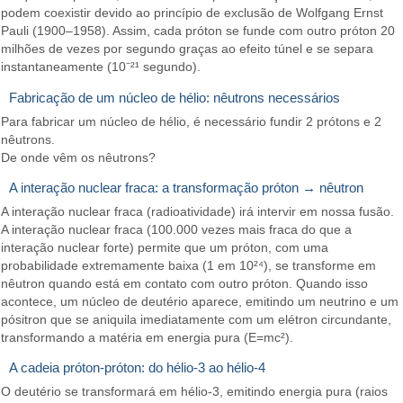
podem coexistir devido ao princípio de exclusão de Wolfgang Ernst
Pauli (1900–1958). Assim, cada próton se funde com outro próton 20
milhões de vezes por segundo graças ao efeito túnel e se separa
instantaneamente (10⁻²¹ segundo).
Fabricação de um núcleo de hélio: nêutrons necessários
Para fabricar um núcleo de hélio, é necessário fundir 2 prótons e 2
nêutrons.
De onde vêm os nêutrons?
A interação nuclear fraca: a transformação próton → nêutron
A interação nuclear fraca (radioatividade) irá intervir em nossa fusão.
A interação nuclear fraca (100.000 vezes mais fraca do que a
interação nuclear forte) permite que um próton, com uma
probabilidade extremamente baixa (1 em 10²⁴), se transforme em
nêutron quando está em contato com outro próton. Quando isso
acontece, um núcleo de deutério aparece, emitindo um neutrino e um
pósitron que se aniquila imediatamente com um elétron circundante,
transformando a matéria em energia pura (E=mc²).
A cadeia próton-próton: do hélio-3 ao hélio-4
O deutério se transformará em hélio-3, emitindo energia pura (raios