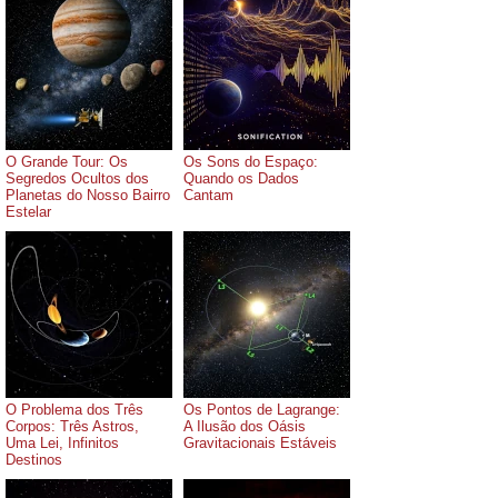
O Grande Tour: Os
Os Sons do Espaço:
Segredos Ocultos dos
Quando os Dados
Planetas do Nosso Bairro
Cantam
Estelar
O Problema dos Três
Os Pontos de Lagrange:
Corpos: Três Astros,
A Ilusão dos Oásis
Uma Lei, Infinitos
Gravitacionais Estáveis
Destinos