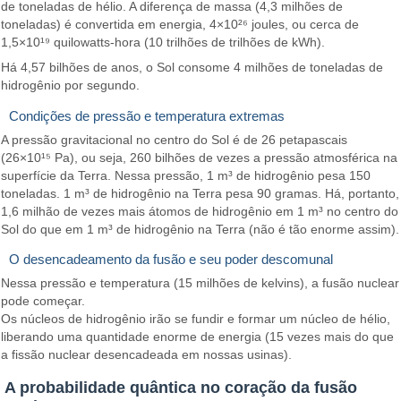
de toneladas de hélio. A diferença de massa (4,3 milhões de
toneladas) é convertida em energia, 4×10²⁶ joules, ou cerca de
1,5×10¹⁹ quilowatts-hora (10 trilhões de trilhões de kWh).
Há 4,57 bilhões de anos, o Sol consome 4 milhões de toneladas de
hidrogênio por segundo.
Condições de pressão e temperatura extremas
A pressão gravitacional no centro do Sol é de 26 petapascais
(26×10¹⁵ Pa), ou seja, 260 bilhões de vezes a pressão atmosférica na
superfície da Terra. Nessa pressão, 1 m³ de hidrogênio pesa 150
toneladas. 1 m³ de hidrogênio na Terra pesa 90 gramas. Há, portanto,
1,6 milhão de vezes mais átomos de hidrogênio em 1 m³ no centro do
Sol do que em 1 m³ de hidrogênio na Terra (não é tão enorme assim).
O desencadeamento da fusão e seu poder descomunal
Nessa pressão e temperatura (15 milhões de kelvins), a fusão nuclear
pode começar.
Os núcleos de hidrogênio irão se fundir e formar um núcleo de hélio,
liberando uma quantidade enorme de energia (15 vezes mais do que
a fissão nuclear desencadeada em nossas usinas).
A probabilidade quântica no coração da fusão