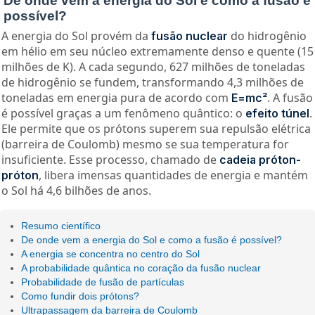
De onde vem a energia do Sol e como a fusão é
possível?
A energia do Sol provém da
do hidrogênio
fusão nuclear
em hélio em seu núcleo extremamente denso e quente (15
milhões de K). A cada segundo, 627 milhões de toneladas
de hidrogênio se fundem, transformando 4,3 milhões de
toneladas em energia pura de acordo com
. A fusão
E=mc²
é possível graças a um fenômeno quântico: o
.
efeito túnel
Ele permite que os prótons superem sua repulsão elétrica
(barreira de Coulomb) mesmo se sua temperatura for
insuficiente. Esse processo, chamado de
cadeia próton-
, libera imensas quantidades de energia e mantém
próton
o Sol há 4,6 bilhões de anos.
Resumo científico
De onde vem a energia do Sol e como a fusão é possível?
A energia se concentra no centro do Sol
A probabilidade quântica no coração da fusão nuclear
Probabilidade de fusão de partículas
Como fundir dois prótons?
Ultrapassagem da barreira de Coulomb