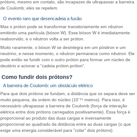
prótons, mesmo em contato, são incapazes de ultrapassar a barreira
de Coulomb; eles se repelem.
O evento raro que desencadeia a fusão
Mas o próton pode se transformar transitoriamente em nêutron
emitindo uma partícula (bóson W). Esse bóson W é imediatamente
reabsorvido, e o nêutron volta a ser próton.
Muito raramente, o bóson W se desintegra em um pósitron e um
neutrino, e nesse momento, o nêutron permanece como nêutron. Ele
pode então se fundir com o outro próton para formar um núcleo de
deutério e acionar a "cadeia próton-próton".
Como fundir dois prótons?
A barreira de Coulomb: um obstáculo elétrico
Para que dois prótons se fundam, a distância que os separa deve ser
muito pequena, da ordem do núcleo (10⁻¹⁵ metros). Para isso, é
necessário ultrapassar a barreira de Coulomb (força de interação
elétrica entre dois prótons carregados positivamente). Essa força é
proporcional ao produto das duas cargas e inversamente
proporcional ao quadrado da distância entre as duas cargas (o que
exige uma energia considerável para "colar" dois prótons).