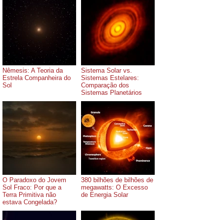
Nêmesis: A Teoria da
Sistema Solar vs.
Estrela Companheira do
Sistemas Estelares:
Sol
Comparação dos
Sistemas Planetários
O Paradoxo do Jovem
380 bilhões de bilhões de
Sol Fraco: Por que a
megawatts: O Excesso
Terra Primitiva não
de Energia Solar
estava Congelada?