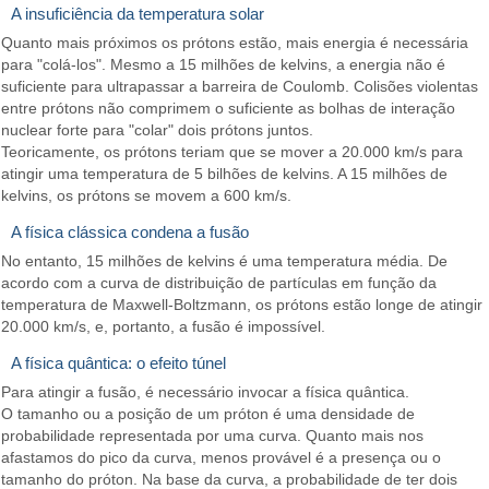
A insuficiência da temperatura solar
Quanto mais próximos os prótons estão, mais energia é necessária
para "colá-los". Mesmo a 15 milhões de kelvins, a energia não é
suficiente para ultrapassar a barreira de Coulomb. Colisões violentas
entre prótons não comprimem o suficiente as bolhas de interação
nuclear forte para "colar" dois prótons juntos.
Teoricamente, os prótons teriam que se mover a 20.000 km/s para
atingir uma temperatura de 5 bilhões de kelvins. A 15 milhões de
kelvins, os prótons se movem a 600 km/s.
A física clássica condena a fusão
No entanto, 15 milhões de kelvins é uma temperatura média. De
acordo com a curva de distribuição de partículas em função da
temperatura de Maxwell-Boltzmann, os prótons estão longe de atingir
20.000 km/s, e, portanto, a fusão é impossível.
A física quântica: o efeito túnel
Para atingir a fusão, é necessário invocar a física quântica.
O tamanho ou a posição de um próton é uma densidade de
probabilidade representada por uma curva. Quanto mais nos
afastamos do pico da curva, menos provável é a presença ou o
tamanho do próton. Na base da curva, a probabilidade de ter dois