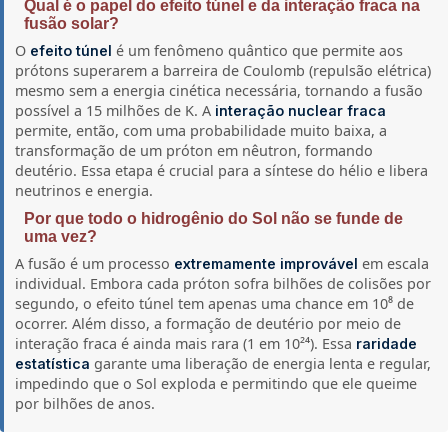
Qual é o papel do efeito túnel e da interação fraca na
fusão solar?
O
é um fenômeno quântico que permite aos
efeito túnel
prótons superarem a barreira de Coulomb (repulsão elétrica)
mesmo sem a energia cinética necessária, tornando a fusão
possível a 15 milhões de K. A
interação nuclear fraca
permite, então, com uma probabilidade muito baixa, a
transformação de um próton em nêutron, formando
deutério. Essa etapa é crucial para a síntese do hélio e libera
neutrinos e energia.
Por que todo o hidrogênio do Sol não se funde de
uma vez?
A fusão é um processo
em escala
extremamente improvável
individual. Embora cada próton sofra bilhões de colisões por
segundo, o efeito túnel tem apenas uma chance em 10⁸ de
ocorrer. Além disso, a formação de deutério por meio de
interação fraca é ainda mais rara (1 em 10²⁴). Essa
raridade
garante uma liberação de energia lenta e regular,
estatística
impedindo que o Sol exploda e permitindo que ele queime
por bilhões de anos.