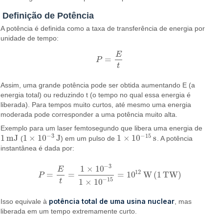
Definição de Potência
A potência é definida como a taxa de transferência de energia por
unidade de tempo:
E
=
P
P
=
E
t
t
Assim, uma grande potência pode ser obtida aumentando E (a
energia total) ou reduzindo t (o tempo no qual essa energia é
liberada). Para tempos muito curtos, até mesmo uma energia
moderada pode corresponder a uma potência muito alta.
Exemplo para um laser femtosegundo que libera uma energia de
−
3
−
15
1
mJ
1
×
10
J
1
×
10
s
(
) em um pulso de
. A potência
1
mJ
1
×
10
−
3
J
1
×
10
−
15
s
instantânea é dada por:
−
3
1
×
10
E
12
=
=
=
10
W
(
1
TW
)
P
P
=
E
t
=
1
×
10
−
3
1
×
10
−
15
=
10
12
W
(
1
TW
)
−
15
1
×
10
t
potência total de uma usina nuclear
Isso equivale à
, mas
liberada em um tempo extremamente curto.