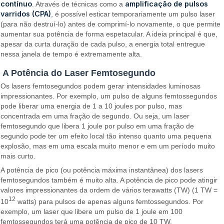
contínuo
amplificação de pulsos
. Através de técnicas como a
varridos (CPA)
, é possível esticar temporariamente um pulso laser
(para não destruí-lo) antes de comprimí-lo novamente, o que permite
aumentar sua potência de forma espetacular. A ideia principal é que,
apesar da curta duração de cada pulso, a energia total entregue
nessa janela de tempo é extremamente alta.
A Potência do Laser Femtosegundo
Os lasers femtosegundos podem gerar intensidades luminosas
impressionantes. Por exemplo, um pulso de alguns femtossegundos
pode liberar uma energia de 1 a 10 joules por pulso, mas
concentrada em uma fração de segundo. Ou seja, um laser
femtosegundo que libera 1 joule por pulso em uma fração de
segundo pode ter um efeito local tão intenso quanto uma pequena
explosão, mas em uma escala muito menor e em um período muito
mais curto.
A potência de pico (ou potência máxima instantânea) dos lasers
femtosegundos também é muito alta. A potência de pico pode atingir
valores impressionantes da ordem de vários terawatts (TW) (1 TW =
12
10
watts) para pulsos de apenas alguns femtossegundos. Por
exemplo, um laser que libere um pulso de 1 joule em 100
femtossegundos terá uma potência de pico de 10 TW.