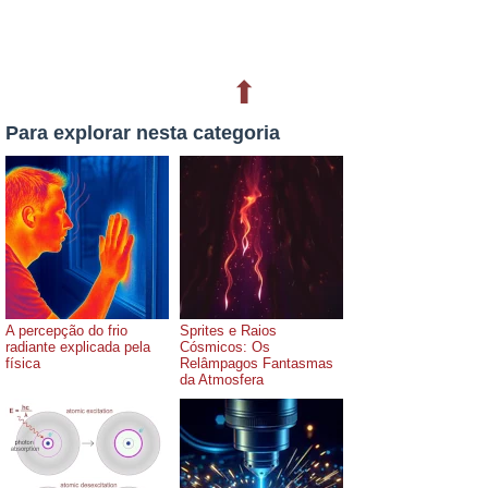
⬆
Para explorar nesta categoria
A percepção do frio
Sprites e Raios
radiante explicada pela
Cósmicos: Os
física
Relâmpagos Fantasmas
da Atmosfera