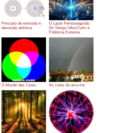
Princípio de emissão e
O Laser Femtosegundo:
absorção atômica
Do Tempo Ultra-Curto à
Potência Extrema
O Mundo das Cores
As cores do arco-íris