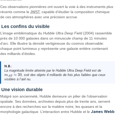
Ces observations pionnières ont ouvert la voie à des instruments plus
récents comme le
JWST
, capable d’étudier la composition chimique
de ces atmosphères avec une précision accrue.
Les confins du visible
L’image emblématique du
Hubble Ultra Deep Field
(2004) rassemble
près de 10 000 galaxies dans un minuscule champ de 11 minutes
d’arc. Elle illustre la densité vertigineuse du cosmos observable:
chaque point lumineux y représente une galaxie entière contenant
des milliards d’étoiles.
N.B.
:
La magnitude limite atteinte par le Hubble Ultra Deep Field est de
≈
30
, soit des objets 4 milliards de fois plus faibles que ceux
m
m
A
B
≈
30
A
B
visibles à l’œil nu.
Une vision durable
Malgré son ancienneté, Hubble demeure un pilier de l’observation
spatiale. Ses données, archivées depuis plus de trente ans, servent
encore à des recherches sur la matière noire, les quasars et la
James Webb
morphologie galactique. L’interaction entre Hubble et le