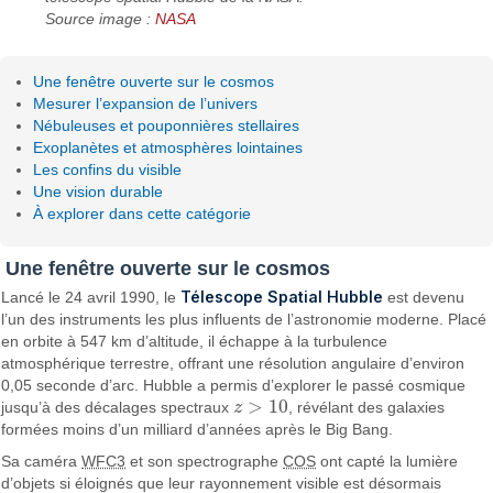
Source image :
NASA
Une fenêtre ouverte sur le cosmos
Mesurer l’expansion de l’univers
Nébuleuses et pouponnières stellaires
Exoplanètes et atmosphères lointaines
Les confins du visible
Une vision durable
À explorer dans cette catégorie
Une fenêtre ouverte sur le cosmos
Télescope Spatial Hubble
Lancé le 24 avril 1990, le
est devenu
l’un des instruments les plus influents de l’astronomie moderne. Placé
en orbite à 547 km d’altitude, il échappe à la turbulence
atmosphérique terrestre, offrant une résolution angulaire d’environ
0,05 seconde d’arc. Hubble a permis d’explorer le passé cosmique
>
10
jusqu’à des décalages spectraux
z
, révélant des galaxies
z
>
10
formées moins d’un milliard d’années après le Big Bang.
Sa caméra
WFC3
et son spectrographe
COS
ont capté la lumière
d’objets si éloignés que leur rayonnement visible est désormais