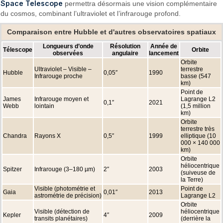
Space Telescope
permettra désormais une vision complémentaire
du cosmos, combinant l’ultraviolet et l’infrarouge profond.
Comparaison entre Hubble et d'autres observatoires spatiaux
Longueurs d’onde
Résolution
Année de
Télescope
Orbite
observées
angulaire
lancement
Orbite
Ultraviolet – Visible –
terrestre
Hubble
0,05″
1990
Infrarouge proche
basse (547
km)
Point de
James
Infrarouge moyen et
Lagrange L2
0,1″
2021
Webb
lointain
(1,5 million
km)
Orbite
terrestre très
Chandra
Rayons X
0,5″
1999
elliptique (10
000 × 140 000
km)
Orbite
héliocentrique
Spitzer
Infrarouge (3–180 µm)
2″
2003
(suiveuse de
la Terre)
Visible (photométrie et
Point de
Gaia
0,01″
2013
astrométrie de précision)
Lagrange L2
Orbite
Visible (détection de
héliocentrique
Kepler
4″
2009
transits planétaires)
(derrière la