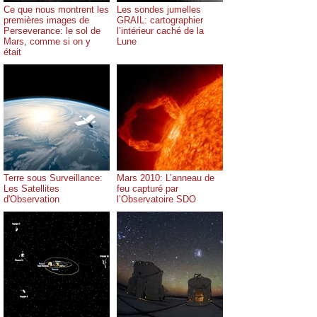
Ce que nous montrent les
Les sondes jumelles
premières images de
GRAIL: cartographier
Perseverance: le sol de
l’intérieur caché de la
Mars, comme si on y
Lune
était
Terre sous Surveillance:
Mars 2010: L’anneau de
Les Satellites
feu capturé par
d'Observation
l’Observatoire SDO