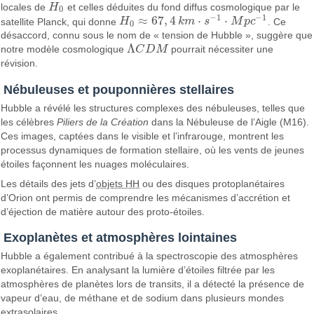
locales de
H
et celles déduites du fond diffus cosmologique par le
H
0
0
−
1
−
1
≈
67
,
4
⋅
⋅
satellite Planck, qui donne
H
k
m
s
M
p
c
. Ce
H
0
≈
67
,
4
k
m
·
s
−
1
·
M
p
c
−
1
0
désaccord, connu sous le nom de « tension de Hubble », suggère que
Λ
notre modèle cosmologique
C
D
M
pourrait nécessiter une
Λ
C
D
M
révision.
Nébuleuses et pouponnières stellaires
Hubble a révélé les structures complexes des nébuleuses, telles que
les célèbres
Piliers de la Création
dans la Nébuleuse de l’Aigle (M16).
Ces images, captées dans le visible et l’infrarouge, montrent les
processus dynamiques de formation stellaire, où les vents de jeunes
étoiles façonnent les nuages moléculaires.
Les détails des jets d’
objets HH
ou des disques protoplanétaires
d’Orion ont permis de comprendre les mécanismes d’accrétion et
d’éjection de matière autour des proto-étoiles.
Exoplanètes et atmosphères lointaines
Hubble a également contribué à la spectroscopie des atmosphères
exoplanétaires. En analysant la lumière d’étoiles filtrée par les
atmosphères de planètes lors de transits, il a détecté la présence de
vapeur d’eau, de méthane et de sodium dans plusieurs mondes
extrasolaires.