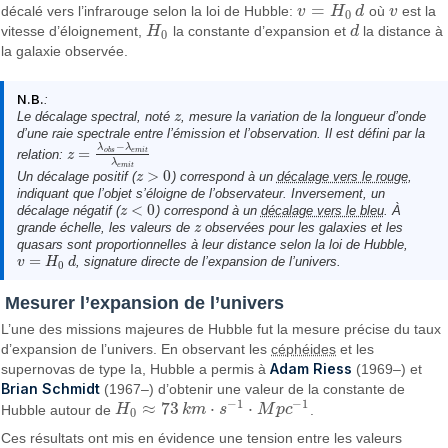
=
décalé vers l’infrarouge selon la loi de Hubble:
v
H
d
où
v
est la
v
=
H
0
d
v
0
vitesse d’éloignement,
H
la constante d’expansion et
d
la distance à
H
0
d
0
la galaxie observée.
N.B.
:
Le
décalage spectral
, noté
, mesure la variation de la longueur d’onde
z
z
d’une raie spectrale entre l’émission et l’observation. Il est défini par la
−
λ
λ
=
e
m
i
t
o
b
s
relation:
z
z
=
λ
o
b
s
−
λ
e
m
i
t
λ
e
m
i
t
λ
e
m
i
t
>
0
Un décalage positif (
) correspond à un
décalage vers le rouge
,
z
z
>
0
indiquant que l’objet s’éloigne de l’observateur. Inversement, un
<
0
décalage négatif (
) correspond à un
décalage vers le bleu
. À
z
z
<
0
grande échelle, les valeurs de
observées pour les galaxies et les
z
z
quasars sont proportionnelles à leur distance selon la loi de Hubble,
=
, signature directe de l’expansion de l’univers.
v
v
=
H
0
H
d
d
0
Mesurer l’expansion de l’univers
L’une des missions majeures de Hubble fut la mesure précise du taux
d’expansion de l’univers. En observant les
céphéides
et les
Adam Riess
supernovas de type Ia, Hubble a permis à
(1969–) et
Brian Schmidt
(1967–) d’obtenir une valeur de la constante de
−
1
−
1
≈
73
⋅
⋅
Hubble autour de
H
k
m
s
M
p
c
.
H
0
≈
73
k
m
·
s
−
1
·
M
p
c
−
1
0
Ces résultats ont mis en évidence une tension entre les valeurs