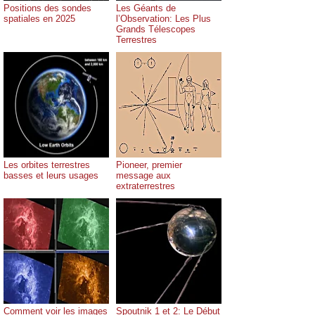
Positions des sondes
Les Géants de
spatiales en 2025
l’Observation: Les Plus
Grands Télescopes
Terrestres
Les orbites terrestres
Pioneer, premier
basses et leurs usages
message aux
extraterrestres
Comment voir les images
Spoutnik 1 et 2: Le Début