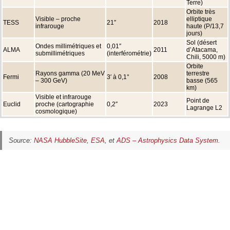
Terre)
Orbite très
Visible – proche
elliptique
TESS
21″
2018
infrarouge
haute (P/13,7
jours)
Sol (désert
Ondes millimétriques et
0,01″
ALMA
2011
d’Atacama,
submillimétriques
(interférométrie)
Chili, 5000 m)
Orbite
Rayons gamma (20 MeV
terrestre
Fermi
3′ à 0,1°
2008
– 300 GeV)
basse (565
km)
Visible et infrarouge
Point de
Euclid
proche (cartographie
0,2″
2023
Lagrange L2
cosmologique)
Source:
NASA HubbleSite
,
ESA
, et
ADS – Astrophysics Data System
.