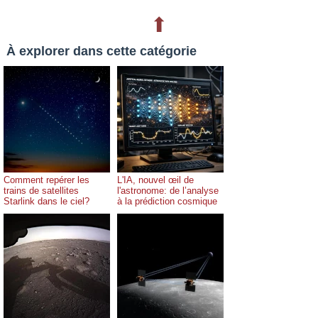
⬆
À explorer dans cette catégorie
Comment repérer les
L'IA, nouvel œil de
trains de satellites
l'astronome: de l’analyse
Starlink dans le ciel?
à la prédiction cosmique