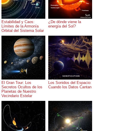
Estabilidad y Caos:
¿De dónde viene la
Límites de la Armonía
energía del Sol?
Orbital del Sistema Solar
El Gran Tour: Los
Los Sonidos del Espacio:
Secretos Ocultos de los
Cuando los Datos Cantan
Planetas de Nuestro
Vecindario Estelar