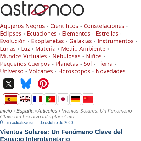
Agujeros Negros
Científicos
Constelaciones
Eclipses
Ecuaciones
Elementos
Estrellas
Evolución
Exoplanetas
Galaxias
Instrumentos
Lunas
Luz
Materia
Medio Ambiente
Mundos Virtuales
Nebulosas
Niños
Pequeños Cuerpos
Planetas
Sol
Tierra
Universo
Volcanes
Horóscopos
Novedades
Inicio
•
España
•
Articulos
• Vientos Solares: Un Fenómeno
Clave del Espacio Interplanetario
Última actualización: 5 de octubre de 2020
Vientos Solares: Un Fenómeno Clave del
Espacio Interplanetario