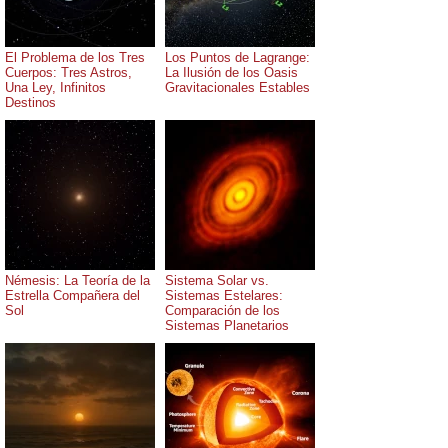
El Problema de los Tres
Los Puntos de Lagrange:
Cuerpos: Tres Astros,
La Ilusión de los Oasis
Una Ley, Infinitos
Gravitacionales Estables
Destinos
Némesis: La Teoría de la
Sistema Solar vs.
Estrella Compañera del
Sistemas Estelares:
Sol
Comparación de los
Sistemas Planetarios