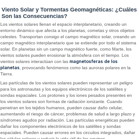
Viento Solar y Tormentas Geomagnéticas: ¿Cuáles
Son las Consecuencias?
Los vientos solares llenan el espacio interplanetario, creando un
entorno dinámico que afecta a los planetas, cometas y otros objetos
celestes. Transportan consigo el campo magnético solar, creando un
campo magnético interplanetario que se extiende por todo el sistema
solar. En planetas sin un campo magnético fuerte, como Marte, los
vientos solares pueden erosionar la atmósfera con el tiempo. Los
magnetosferas de los
vientos solares interactúan con las
planetas
, provocando fenómenos como las auroras polares en la
Tierra.
Las partículas de los vientos solares pueden representar un peligro
para los astronautas y los equipos electrónicos de los satélites y
sondas espaciales. Los protones y los iones pesados presentes en
los vientos solares son formas de radiación ionizante. Cuando
penetran en los tejidos humanos, pueden causar daño celular,
aumentando el riesgo de cáncer, problemas de salud a largo plazo y
síndromes agudos por radiación. Las partículas energéticas pueden
dañar los componentes electrónicos de los satélites y sondas
espaciales. Pueden causar errores en los circuitos integrados, dañar
las células solares y reducir la vida útil de los equipos.