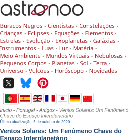
Buracos Negros
Cientistas
Constelações
Crianças
Eclipses
Equações
Elementos
Estrelas
Evolução
Exoplanetas
Galáxias
Instrumentos
Luas
Luz
Matéria
Meio Ambiente
Mundos Virtuais
Nebulosas
Pequenos Corpos
Planetas
Sol
Terra
Universo
Vulcões
Horóscopo
Novidades
Início
•
Portugal
•
Artigos
• Ventos Solares: Um Fenômeno
Chave do Espaço Interplanetário
Última atualização: 5 de outubro de 2020
Ventos Solares: Um Fenômeno Chave do
Espaço Interplanetário