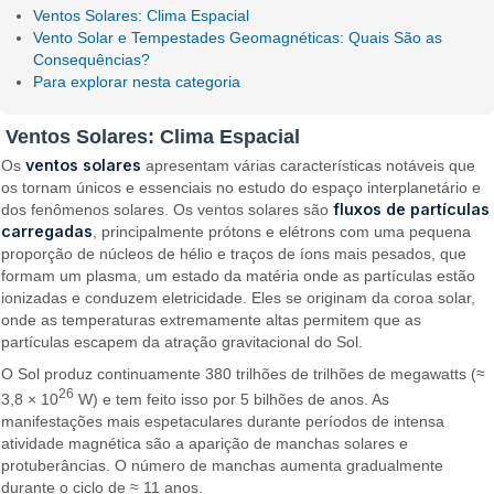
Ventos Solares: Clima Espacial
Vento Solar e Tempestades Geomagnéticas: Quais São as
Consequências?
Para explorar nesta categoria
Ventos Solares: Clima Espacial
ventos solares
Os
apresentam várias características notáveis que
os tornam únicos e essenciais no estudo do espaço interplanetário e
fluxos de partículas
dos fenômenos solares. Os ventos solares são
carregadas
, principalmente prótons e elétrons com uma pequena
proporção de núcleos de hélio e traços de íons mais pesados, que
formam um plasma, um estado da matéria onde as partículas estão
ionizadas e conduzem eletricidade. Eles se originam da coroa solar,
onde as temperaturas extremamente altas permitem que as
partículas escapem da atração gravitacional do Sol.
O Sol produz continuamente 380 trilhões de trilhões de megawatts (≈
26
3,8 × 10
W) e tem feito isso por 5 bilhões de anos. As
manifestações mais espetaculares durante períodos de intensa
atividade magnética são a aparição de manchas solares e
protuberâncias. O número de manchas aumenta gradualmente
durante o ciclo de ≈ 11 anos.