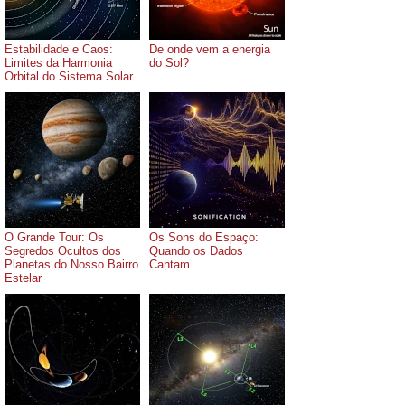
Estabilidade e Caos:
De onde vem a energia
Limites da Harmonia
do Sol?
Orbital do Sistema Solar
O Grande Tour: Os
Os Sons do Espaço:
Segredos Ocultos dos
Quando os Dados
Planetas do Nosso Bairro
Cantam
Estelar