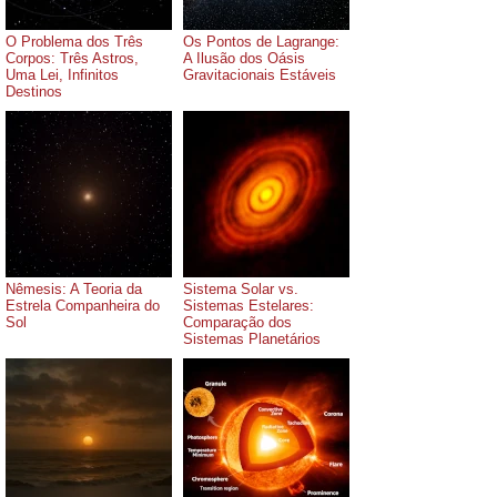
O Problema dos Três
Os Pontos de Lagrange:
Corpos: Três Astros,
A Ilusão dos Oásis
Uma Lei, Infinitos
Gravitacionais Estáveis
Destinos
Nêmesis: A Teoria da
Sistema Solar vs.
Estrela Companheira do
Sistemas Estelares:
Sol
Comparação dos
Sistemas Planetários