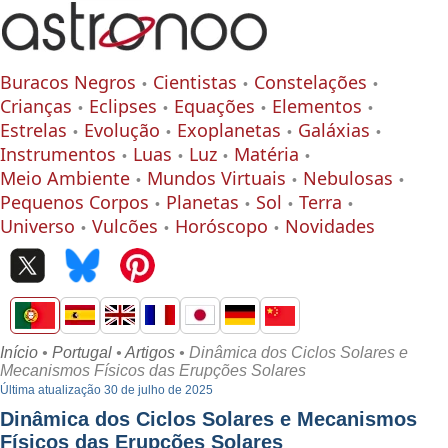
Buracos Negros
Cientistas
Constelações
Crianças
Eclipses
Equações
Elementos
Estrelas
Evolução
Exoplanetas
Galáxias
Instrumentos
Luas
Luz
Matéria
Meio Ambiente
Mundos Virtuais
Nebulosas
Pequenos Corpos
Planetas
Sol
Terra
Universo
Vulcões
Horóscopo
Novidades
Início
•
Portugal
•
Artigos
• Dinâmica dos Ciclos Solares e
Mecanismos Físicos das Erupções Solares
Última atualização 30 de julho de 2025
Dinâmica dos Ciclos Solares e Mecanismos
Físicos das Erupções Solares