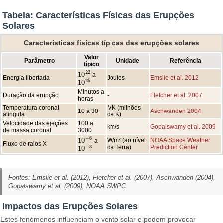
Tabela: Características Físicas das Erupções
Solares
Características físicas típicas das erupções solares
Valor
Parâmetro
Unidade
Referência
típico
22
10
a
10
22
Energia libertada
Joules
Emslie et al. 2012
25
10
10
25
Minutos a
Duração da erupção
-
Fletcher et al. 2007
horas
Temperatura coronal
MK (milhões
10 a 30
Aschwanden 2004
atingida
de K)
Velocidade das ejeções
100 a
km/s
Gopalswamy et al. 2009
de massa coronal
3000
−
6
10
W/m² (ao nível
NOAA Space Weather
a
10
−
6
Fluxo de raios X
−
3
da Terra)
Prediction Center
10
10
−
3
Fontes: Emslie et al. (2012), Fletcher et al. (2007), Aschwanden (2004),
Gopalswamy et al. (2009), NOAA SWPC.
Impactos das Erupções Solares
Estes fenómenos influenciam o vento solar e podem provocar