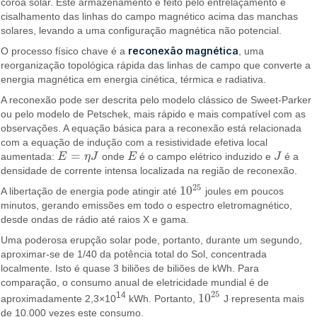
coroa solar. Este armazenamento é feito pelo entrelaçamento e
cisalhamento das linhas do campo magnético acima das manchas
solares, levando a uma configuração magnética não potencial.
reconexão magnética
O processo físico chave é a
, uma
reorganização topológica rápida das linhas de campo que converte a
energia magnética em energia cinética, térmica e radiativa.
A reconexão pode ser descrita pelo modelo clássico de Sweet-Parker
ou pelo modelo de Petschek, mais rápido e mais compatível com as
observações. A equação básica para a reconexão está relacionada
com a equação de indução com a resistividade efetiva local
=
aumentada:
E
η
J
onde
E
é o campo elétrico induzido e
J
é a
E
=
η
J
E
J
densidade de corrente intensa localizada na região de reconexão.
25
10
A libertação de energia pode atingir até
joules em poucos
10
25
minutos, gerando emissões em todo o espectro eletromagnético,
desde ondas de rádio até raios X e gama.
Uma poderosa erupção solar pode, portanto, durante um segundo,
aproximar-se de 1/40 da potência total do Sol, concentrada
localmente. Isto é quase 3 biliões de biliões de kWh. Para
comparação, o consumo anual de eletricidade mundial é de
25
14
10
aproximadamente 2,3×10
kWh. Portanto,
J representa mais
10
25
de 10.000 vezes este consumo.