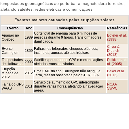
tempestades geomagnéticas ao perturbar a magnetosfera terrestre,
afetando satélites, redes elétricas e comunicações.
Eventos maiores causados pelas erupções solares
Evento
Ano
Consequências
Referências
Corte total de energia para 6 milhões de
Apagão no
Boteler et al.
1989
pessoas durante 9 horas. Transformadores
Quebec
(1998)
danificados.
Cliver &
Evento
Falhas nos telégrafos, choques elétricos,
1859
Dietrich
Carrington
incêndios, auroras até aos trópicos.
(2013)
Tempestades
Satélites perturbados, GPS e comunicações
Pulkkinen et
2003
de Halloween
afetados, voos desviados.
al. (2005)
Erupção
Uma CME do tipo Carrington não atingiu a
Baker et al.
falhada de
2012
Terra, mas foi observada pelo STEREO-A.
(2013)
2012
Serviço de aumento do GPS interrompido
Falha do GPS
NOAA
2011
durante várias horas, afetando a navegação
WAAS
SWPC
aérea.