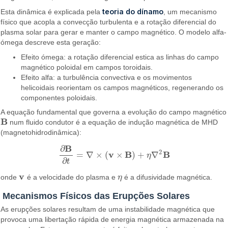
teoria do dínamo
Esta dinâmica é explicada pela
, um mecanismo
físico que acopla a convecção turbulenta e a rotação diferencial do
plasma solar para gerar e manter o campo magnético. O modelo alfa-
ómega descreve esta geração:
Efeito ómega: a rotação diferencial estica as linhas do campo
magnético poloidal em campos toroidais.
Efeito alfa: a turbulência convectiva e os movimentos
helicoidais reorientam os campos magnéticos, regenerando os
componentes poloidais.
A equação fundamental que governa a evolução do campo magnético
B
num fluido condutor é a equação de indução magnética de MHD
B
(magnetohidrodinâmica):
B
∂
2
v
B
B
=
∇
×
(
×
)
+
∇
η
∂
B
∂
t
=
∇
×
(
v
×
B
)
+
η
∇
2
B
∂
t
v
onde
é a velocidade do plasma e
η
é a difusividade magnética.
v
η
Mecanismos Físicos das Erupções Solares
As erupções solares resultam de uma instabilidade magnética que
provoca uma libertação rápida de energia magnética armazenada na