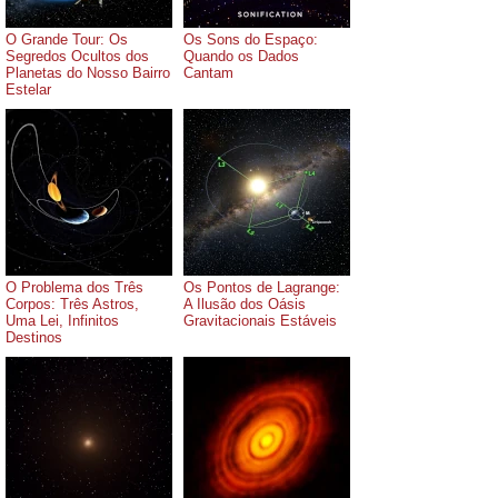
O Grande Tour: Os
Os Sons do Espaço:
Segredos Ocultos dos
Quando os Dados
Planetas do Nosso Bairro
Cantam
Estelar
O Problema dos Três
Os Pontos de Lagrange:
Corpos: Três Astros,
A Ilusão dos Oásis
Uma Lei, Infinitos
Gravitacionais Estáveis
Destinos