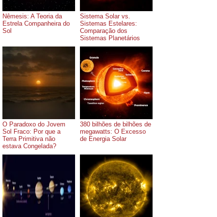
Nêmesis: A Teoria da
Sistema Solar vs.
Estrela Companheira do
Sistemas Estelares:
Sol
Comparação dos
Sistemas Planetários
O Paradoxo do Jovem
380 bilhões de bilhões de
Sol Fraco: Por que a
megawatts: O Excesso
Terra Primitiva não
de Energia Solar
estava Congelada?