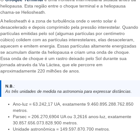
heliopausa. Esta região entre o choque terminal e a heliopausa
chama-se Heliosheath.
A heliosheath é a zona de turbulência onde o vento solar é
desacelerado e depois comprimido pela pressão interestelar. Quando
partículas emitidas pelo sol (algumas partículas por centímetro
cúbico) colidem com as partículas interestelares, elas desaceleram,
aquecem e emitem energia. Essas partículas altamente energizadas
se acumulam diante da heliopausa e criam uma onda de choque.
Essa onda de choque é um rastro deixado pelo Sol durante sua
jornada através da Via Láctea, que ele percorre em
aproximadamente 220 milhões de anos.
N.B.
:
As três unidades de medida na astronomia para expressar distâncias.
Ano-luz = 63.242,17 UA, exatamente 9.460.895.288.762.850
metros.
Parsec = 206.270,6904 UA ou 3,2616 anos-luz, exatamente
30.857.656.073.828.900 metros.
Unidade astronômica = 149.597.870.700 metros.