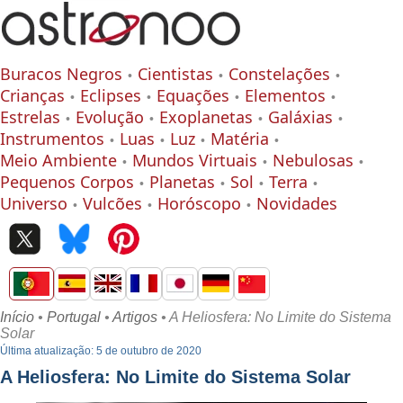
Buracos Negros
Cientistas
Constelações
Crianças
Eclipses
Equações
Elementos
Estrelas
Evolução
Exoplanetas
Galáxias
Instrumentos
Luas
Luz
Matéria
Meio Ambiente
Mundos Virtuais
Nebulosas
Pequenos Corpos
Planetas
Sol
Terra
Universo
Vulcões
Horóscopo
Novidades
Início
•
Portugal
•
Artigos
• A Heliosfera: No Limite do Sistema
Solar
Última atualização: 5 de outubro de 2020
A Heliosfera: No Limite do Sistema Solar