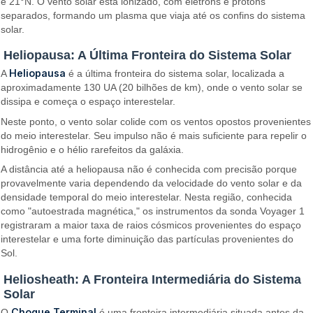
e 21°N. O vento solar está ionizado, com elétrons e prótons
separados, formando um plasma que viaja até os confins do sistema
solar.
Heliopausa: A Última Fronteira do Sistema Solar
Heliopausa
A
é a última fronteira do sistema solar, localizada a
aproximadamente 130 UA (20 bilhões de km), onde o vento solar se
dissipa e começa o espaço interestelar.
Neste ponto, o vento solar colide com os ventos opostos provenientes
do meio interestelar. Seu impulso não é mais suficiente para repelir o
hidrogênio e o hélio rarefeitos da galáxia.
A distância até a heliopausa não é conhecida com precisão porque
provavelmente varia dependendo da velocidade do vento solar e da
densidade temporal do meio interestelar. Nesta região, conhecida
como "autoestrada magnética," os instrumentos da sonda Voyager 1
registraram a maior taxa de raios cósmicos provenientes do espaço
interestelar e uma forte diminuição das partículas provenientes do
Sol.
Heliosheath: A Fronteira Intermediária do Sistema
Solar
Choque Terminal
O
é uma fronteira intermediária situada antes da