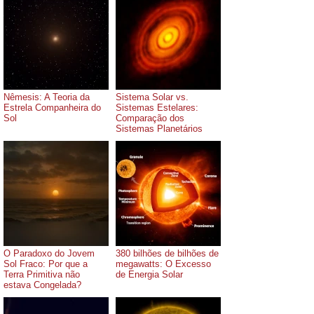
Nêmesis: A Teoria da
Sistema Solar vs.
Estrela Companheira do
Sistemas Estelares:
Sol
Comparação dos
Sistemas Planetários
O Paradoxo do Jovem
380 bilhões de bilhões de
Sol Fraco: Por que a
megawatts: O Excesso
Terra Primitiva não
de Energia Solar
estava Congelada?