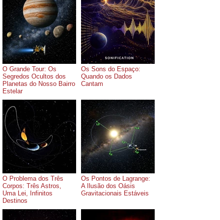
O Grande Tour: Os
Os Sons do Espaço:
Segredos Ocultos dos
Quando os Dados
Planetas do Nosso Bairro
Cantam
Estelar
O Problema dos Três
Os Pontos de Lagrange:
Corpos: Três Astros,
A Ilusão dos Oásis
Uma Lei, Infinitos
Gravitacionais Estáveis
Destinos