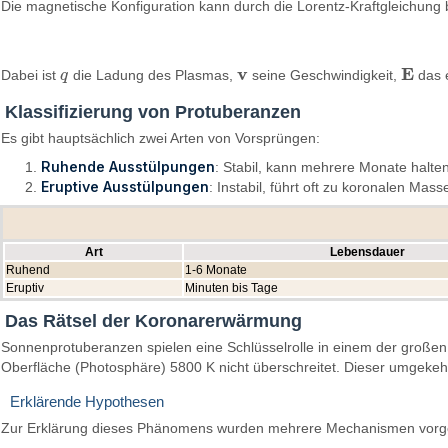
Die magnetische Konfiguration kann durch die Lorentz-Kraftgleichung
v
E
Dabei ist
q
die Ladung des Plasmas,
seine Geschwindigkeit,
das 
q
v
E
Klassifizierung von Protuberanzen
Es gibt hauptsächlich zwei Arten von Vorsprüngen:
Ruhende Ausstülpungen
: Stabil, kann mehrere Monate halte
Eruptive Ausstülpungen
: Instabil, führt oft zu koronalen Ma
Art
Lebensdauer
Ruhend
1-6 Monate
Eruptiv
Minuten bis Tage
Das Rätsel der Koronarerwärmung
Sonnenprotuberanzen spielen eine Schlüsselrolle in einem der großen
Oberfläche (Photosphäre) 5800 K nicht überschreitet. Dieser umgeke
Erklärende Hypothesen
Zur Erklärung dieses Phänomens wurden mehrere Mechanismen vorg