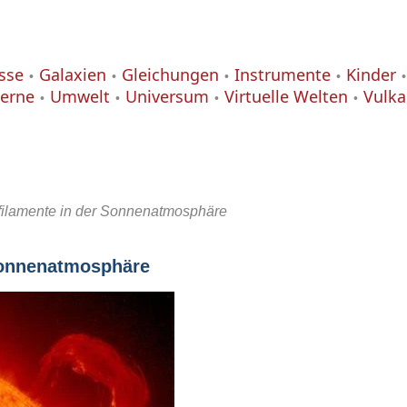
isse
Galaxien
Gleichungen
Instrumente
Kinder
terne
Umwelt
Universum
Virtuelle Welten
Vulk
efilamente in der Sonnenatmosphäre
 Sonnenatmosphäre