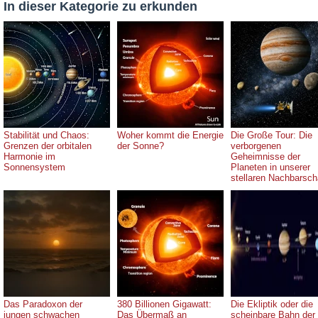
In dieser Kategorie zu erkunden
Stabilität und Chaos:
Woher kommt die Energie
Die Große Tour: Die
Grenzen der orbitalen
der Sonne?
verborgenen
Harmonie im
Geheimnisse der
Sonnensystem
Planeten in unserer
stellaren Nachbarsch
Das Paradoxon der
380 Billionen Gigawatt:
Die Ekliptik oder die
jungen schwachen
Das Übermaß an
scheinbare Bahn der