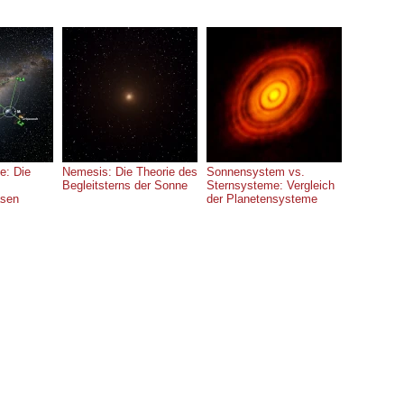
e: Die
Nemesis: Die Theorie des
Sonnensystem vs.
Begleitsterns der Sonne
Sternsysteme: Vergleich
asen
der Planetensysteme