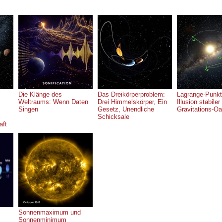
Die Klänge des
Das Dreikörperproblem:
Lagrange-Punkt
Weltraums: Wenn Daten
Drei Himmelskörper, Ein
Illusion stabiler
Singen
Gesetz, Unendliche
Gravitations-O
Schicksale
aft
Sonnenmaximum und
Sonnenminimum