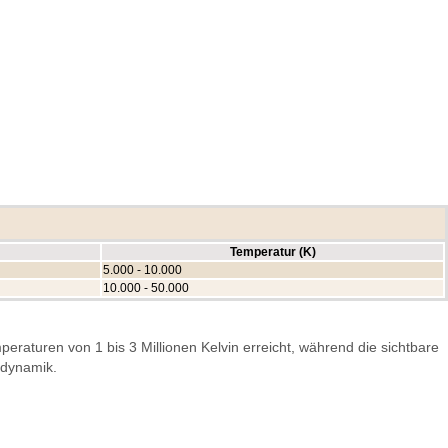
Temperatur (K)
5.000 - 10.000
10.000 - 50.000
aturen von 1 bis 3 Millionen Kelvin erreicht, während die sichtbare
odynamik.