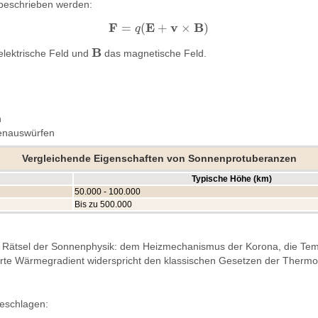
 beschrieben werden:
F
E
v
B
=
(
+
×
)
q
F
=
q
(
E
+
v
×
B
)
B
elektrische Feld und
das magnetische Feld.
B
n
ssenauswürfen
Vergleichende Eigenschaften von Sonnenprotuberanzen
Typische Höhe (km)
50.000 - 100.000
Bis zu 500.000
 Rätsel der Sonnenphysik: dem Heizmechanismus der Korona, die Temper
hrte Wärmegradient widerspricht den klassischen Gesetzen der Therm
eschlagen: