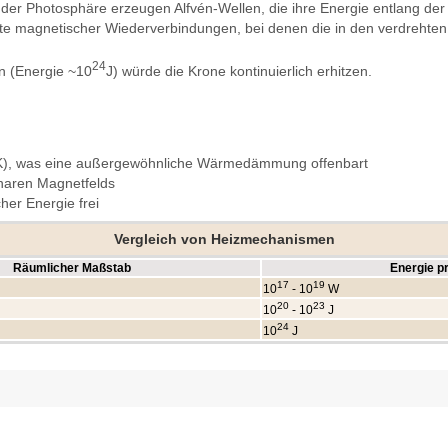
 der Photosphäre erzeugen Alfvén-Wellen, die ihre Energie entlang der 
rte magnetischer Wiederverbindungen, bei denen die in den verdrehten 
24
en (Energie ~10
J) würde die Krone kontinuierlich erhitzen.
K), was eine außergewöhnliche Wärmedämmung offenbart
onaren Magnetfelds
her Energie frei
Vergleich von Heizmechanismen
Räumlicher Maßstab
Energie pr
17
19
10
- 10
W
20
23
10
- 10
J
24
10
J