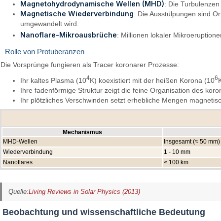
Magnetohydrodynamische Wellen (MHD)
: Die Turbulenzen
Magnetische Wiederverbindung
: Die Ausstülpungen sind O
umgewandelt wird.
Nanoflare-Mikroausbrüche
: Millionen lokaler Mikroeruption
Rolle von Protuberanzen
Die Vorsprünge fungieren als Tracer koronarer Prozesse:
4
6
Ihr kaltes Plasma (10
K) koexistiert mit der heißen Korona (10
Ihre fadenförmige Struktur zeigt die feine Organisation des kor
Ihr plötzliches Verschwinden setzt erhebliche Mengen magnetisc
Mechanismus
MHD-Wellen
Insgesamt (≈ 50 mm)
Wiederverbindung
1 - 10 mm
Nanoflares
≈ 100 km
Quelle:
Living Reviews in Solar Physics (2013)
Beobachtung und wissenschaftliche Bedeutung