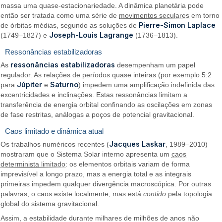
massa uma quase-estacionariedade. A dinâmica planetária pode
então ser tratada como uma série de
movimentos seculares
em torno
Pierre-Simon Laplace
de órbitas médias, segundo as soluções de
Joseph-Louis Lagrange
(1749–1827) e
(1736–1813).
Ressonâncias estabilizadoras
ressonâncias estabilizadoras
As
desempenham um papel
regulador. As relações de períodos quase inteiras (por exemplo 5:2
Júpiter
Saturno
para
e
) impedem uma amplificação indefinida das
excentricidades e inclinações. Estas ressonâncias limitam a
transferência de energia orbital confinando as oscilações em zonas
de fase restritas, análogas a poços de potencial gravitacional.
Caos limitado e dinâmica atual
Jacques Laskar
Os trabalhos numéricos recentes (
, 1989–2010)
mostraram que o Sistema Solar interno apresenta um
caos
determinista limitado
: os elementos orbitais variam de forma
imprevisível a longo prazo, mas a energia total e as integrais
primeiras impedem qualquer divergência macroscópica. Por outras
palavras, o caos existe localmente, mas está
contido
pela topologia
global do sistema gravitacional.
Assim, a estabilidade durante milhares de milhões de anos não