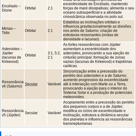
excentricidade de Encélado, mantendo
Encélado –
Orbital
2:1
forças de maré dissipativas; alimenta o seu
Dione
oceano subsuperficial e a atividade
criovulcânica observada no polo sul.
Estabiliza as inclinações orbitais e
influencia gravitacionalmente as divisões
Mimas –
Orbital
2:1
nos anéis de Saturno; criação de
Tétis
estruturas ressonantes (ondas de
densidade e lacunas).
As fortes ressonâncias com Júpiter
Asteroides –
aumentam a excentricidade dos
Júpiter
3:1, 5:2,
asteroides, provocando a sua ejeção do
Orbital
(lacunas de
2:1
cinturão principal; formação de zonas
Kirkwood)
vazias (lacunas de Kirkwood) e trajetórias
caóticas.
Sincronização entre a precessão do
periélio dos asteroides e a de Saturno;
aumento progressivo da excentricidade
Ressonância
Secular
Variável
até à interseção com Marte ou a Terra,
ν6 (Saturno)
provocando a ejeção para o interior do
Sistema Solar e a produção de potenciais
meteoroides.
Acoplamento entre a precessão do periélio
dos pequenos corpos e a de Júpiter;
Ressonância
modifica os ciclos de excentricidade e
Secular
Variável
ν5 (Júpiter)
inclinação, estrutura a dinâmica secular
dos planetas e influencia as ressonâncias
transneptunianas.