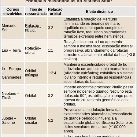
Principais ressonâncias do Sistema Solar
Corpos
Tipo de
Relação
Efeito dinâmico
envolvidos
ressonância
orbital
Estabiliza a rotação de Mercúrio
minimizando os binários de maré;
Mercúrio –
Rotação–
3:2
equilíbrio entre bloqueio completo e
Sol
orbital
rotação livre, reduzindo os gradientes
térmicos extremos entre hemisférios.
Rotação síncrona: a Lua apresenta
sempre a mesma face; dissipação mareal
Rotação–
Lua – Terra
1:1
progressiva, abrandamento da rotação
orbital
terrestre e afastamento orbital da Lua (~3.8
cm/ano).
Mantém a excentricidade orbital de Io,
Io – Europa
induzindo um aquecimento mareal intenso
Orbital
–
1:2:4
(atividade vulcânica); estabiliza o sistema
múltipla
Ganimedes
joviano interno e regula as ressonâncias
secundárias de Laplace.
Impede encontros próximos: Plutão passa
sempre no periélio quando Neptuno está
Neptuno –
Orbital
3:2
defasado 90°; estabilização a longo prazo
Plutão
apesar do cruzamento geométrico das
órbitas.
Provoca uma modulação lenta das
excentricidades planetárias (ressonância
Júpiter –
Orbital
de grande período); influencia a
5:2
Saturno
secular
estabilidade global do Sistema Solar e os
ciclos seculares de Laskar (~100,000
anos).
Induz uma bombagem periódica da