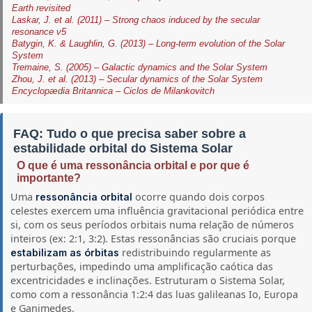
Earth revisited
Laskar, J. et al. (2011) – Strong chaos induced by the secular
resonance ν5
Batygin, K. & Laughlin, G. (2013) – Long-term evolution of the Solar
System
Tremaine, S. (2005) – Galactic dynamics and the Solar System
Zhou, J. et al. (2013) – Secular dynamics of the Solar System
Encyclopædia Britannica – Ciclos de Milankovitch
FAQ: Tudo o que precisa saber sobre a
estabilidade orbital do Sistema Solar
O que é uma ressonância orbital e por que é
importante?
Uma
ocorre quando dois corpos
ressonância orbital
celestes exercem uma influência gravitacional periódica entre
si, com os seus períodos orbitais numa relação de números
inteiros (ex: 2:1, 3:2). Estas ressonâncias são cruciais porque
redistribuindo regularmente as
estabilizam as órbitas
perturbações, impedindo uma amplificação caótica das
excentricidades e inclinações. Estruturam o Sistema Solar,
como com a ressonância 1:2:4 das luas galileanas Io, Europa
e Ganimedes.