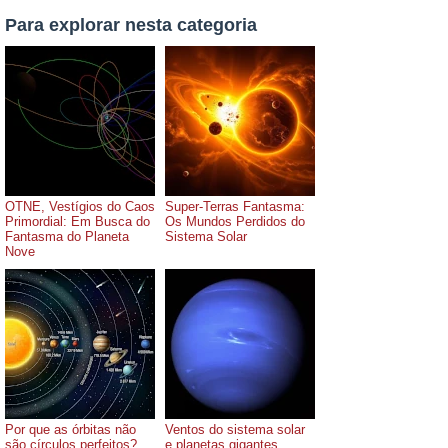
Para explorar nesta categoria
OTNE, Vestígios do Caos
Super-Terras Fantasma:
Primordial: Em Busca do
Os Mundos Perdidos do
Fantasma do Planeta
Sistema Solar
Nove
Por que as órbitas não
Ventos do sistema solar
são círculos perfeitos?
e planetas gigantes