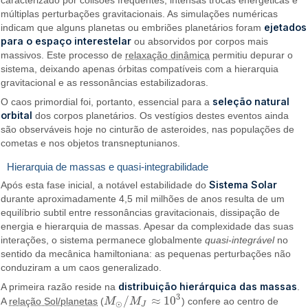
múltiplas perturbações gravitacionais. As simulações numéricas
ejetados
indicam que alguns planetas ou embriões planetários foram
para o espaço interestelar
ou absorvidos por corpos mais
massivos. Este processo de
relaxação dinâmica
permitiu depurar o
sistema, deixando apenas órbitas compatíveis com a hierarquia
gravitacional e as ressonâncias estabilizadoras.
seleção natural
O caos primordial foi, portanto, essencial para a
orbital
dos corpos planetários. Os vestígios destes eventos ainda
são observáveis hoje no cinturão de asteroides, nas populações de
cometas e nos objetos transneptunianos.
Hierarquia de massas e quasi-integrabilidade
Sistema Solar
Após esta fase inicial, a notável estabilidade do
durante aproximadamente 4,5 mil milhões de anos resulta de um
equilíbrio subtil entre ressonâncias gravitacionais, dissipação de
energia e hierarquia de massas. Apesar da complexidade das suas
interações, o sistema permanece globalmente
quasi-integrável
no
sentido da mecânica hamiltoniana: as pequenas perturbações não
conduziram a um caos generalizado.
distribuição hierárquica das massas
A primeira razão reside na
.
3
/
≈
10
A
relação Sol/planetas
(
M
M
) confere ao centro de
M
⊙
/
M
J
≈
10
3
⊙
J