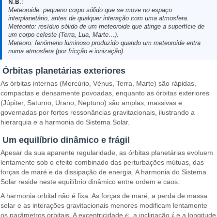
N.B.:
Meteoroide: pequeno corpo sólido que se move no espaço
interplanetário, antes de qualquer interação com uma atmosfera.
Meteorito: resíduo sólido de um meteoroide que atinge a superfície de
um corpo celeste (Terra, Lua, Marte…).
Meteoro: fenómeno luminoso produzido quando um meteoroide entra
numa atmosfera (por fricção e ionização).
Órbitas planetárias exteriores
As órbitas internas (Mercúrio, Vénus, Terra, Marte) são rápidas,
compactas e densamente povoadas, enquanto as órbitas exteriores
(Júpiter, Saturno, Urano, Neptuno) são amplas, massivas e
governadas por fortes ressonâncias gravitacionais, ilustrando a
hierarquia e a harmonia do Sistema Solar.
Um equilíbrio dinâmico e frágil
Apesar da sua aparente regularidade, as órbitas planetárias evoluem
lentamente sob o efeito combinado das perturbações mútuas, das
forças de maré e da dissipação de energia. A harmonia do Sistema
Solar reside neste equilíbrio dinâmico entre ordem e caos.
A harmonia orbital não é fixa. As forças de maré, a perda de massa
solar e as interações gravitacionais menores modificam lentamente
os parâmetros orbitais. A excentricidade
e
, a inclinação
i
e a longitude
e
i