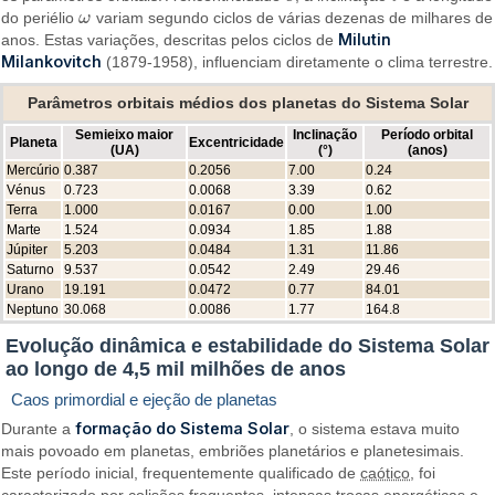
do periélio
ω
variam segundo ciclos de várias dezenas de milhares de
ω
Milutin
anos. Estas variações, descritas pelos ciclos de
Milankovitch
(1879-1958), influenciam diretamente o clima terrestre.
Parâmetros orbitais médios dos planetas do Sistema Solar
Semieixo maior
Inclinação
Período orbital
Planeta
Excentricidade
(UA)
(°)
(anos)
Mercúrio
0.387
0.2056
7.00
0.24
Vénus
0.723
0.0068
3.39
0.62
Terra
1.000
0.0167
0.00
1.00
Marte
1.524
0.0934
1.85
1.88
Júpiter
5.203
0.0484
1.31
11.86
Saturno
9.537
0.0542
2.49
29.46
Urano
19.191
0.0472
0.77
84.01
Neptuno
30.068
0.0086
1.77
164.8
Evolução dinâmica e estabilidade do Sistema Solar
ao longo de 4,5 mil milhões de anos
Caos primordial e ejeção de planetas
formação do Sistema Solar
Durante a
, o sistema estava muito
mais povoado em planetas, embriões planetários e planetesimais.
Este período inicial, frequentemente qualificado de
caótico
, foi
caracterizado por colisões frequentes, intensas trocas energéticas e