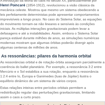
A introdução da teoria do caos no século XX, particularmente por
Henri Poincaré
(1854-1912), revolucionou a visão clássica da
mecânica celeste. Mostrou que mesmo um sistema obedecendo a
leis perfeitamente deterministas pode apresentar comportamentos
imprevisíveis a longo prazo. No caso do Sistema Solar, as equações
do movimento tornam-se não lineares e sensíveis às condições
iniciais. As múltiplas interações gravitacionais podem levar a
defasagens e até a instabilidades. Assim, embora o Sistema Solar
pareça estável durante milhões de anos, as simulações numéricas
modernas mostram que algumas órbitas poderão divergir após
algumas centenas de milhões de anos.
As ressonâncias: pilares da harmonia orbital
As ressonâncias orbital e de rotação-órbita asseguram parcialmente a
coerência do ballet planetário. Por exemplo, a ressonância 3:2 entre
Mercúrio e o Sol estabiliza a sua rotação, enquanto a ressonância
1:2:4 entre Io, Europa e Ganimedes (luas de Júpiter) ilustra o
equilíbrio dinâmico de um sistema de vários corpos.
Estas relações inteiras entre períodos orbitais permitem a
redistribuição regular das perturbações gravitacionais, limitando
assim o caos a curto prazo.