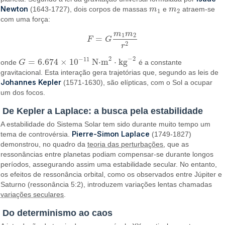
Newton
(1643-1727), dois corpos de massas
m
e
m
atraem-se
m
1
m
2
1
2
com uma força:
m
m
1
2
=
F
G
F
=
G
m
1
m
2
r
2
2
r
−
2
2
−
11
=
6.674
×
10
N⋅m
⋅
kg
onde
G
é a constante
G
=
6.674
×
10
−
11
N·m
2
·
kg
−
2
gravitacional. Esta interação gera trajetórias que, segundo as leis de
Johannes Kepler
(1571-1630), são elípticas, com o Sol a ocupar
um dos focos.
De Kepler a Laplace: a busca pela estabilidade
A estabilidade do Sistema Solar tem sido durante muito tempo um
Pierre-Simon Laplace
tema de controvérsia.
(1749-1827)
demonstrou, no quadro da
teoria das perturbações
, que as
ressonâncias entre planetas podiam compensar-se durante longos
períodos, assegurando assim uma estabilidade secular. No entanto,
os efeitos de ressonância orbital, como os observados entre Júpiter e
Saturno (ressonância 5:2), introduzem variações lentas chamadas
variações seculares
.
Do determinismo ao caos