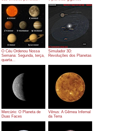
O Céu Ordenou Nossa
Simulador 3D:
Semana: Segunda, terça,
Revoluções dos Planetas
quarta...
Mercúrio: O Planeta de
Vênus: A Gêmea Infernal
Duas Faces
da Terra