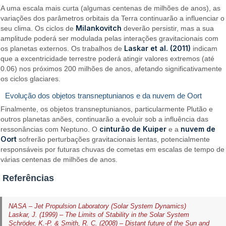
A uma escala mais curta (algumas centenas de milhões de anos), as
variações dos parâmetros orbitais da Terra continuarão a influenciar o
Milankovitch
seu clima. Os ciclos de
deverão persistir, mas a sua
amplitude poderá ser modulada pelas interações gravitacionais com
Laskar et al. (2011)
os planetas externos. Os trabalhos de
indicam
que a excentricidade terrestre poderá atingir valores extremos (até
0.06) nos próximos 200 milhões de anos, afetando significativamente
os ciclos glaciares.
Evolução dos objetos transneptunianos e da nuvem de Oort
Finalmente, os objetos transneptunianos, particularmente Plutão e
outros planetas anões, continuarão a evoluir sob a influência das
cinturão de Kuiper
nuvem de
ressonâncias com Neptuno. O
e a
Oort
sofrerão perturbações gravitacionais lentas, potencialmente
responsáveis por futuras chuvas de cometas em escalas de tempo de
várias centenas de milhões de anos.
Referências
NASA – Jet Propulsion Laboratory (Solar System Dynamics)
Laskar, J. (1999) – The Limits of Stability in the Solar System
Schröder, K.-P. & Smith, R. C. (2008) – Distant future of the Sun and