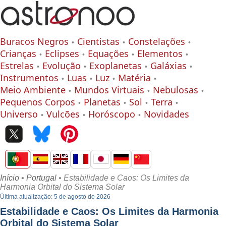
Buracos Negros
Cientistas
Constelações
Crianças
Eclipses
Equações
Elementos
Estrelas
Evolução
Exoplanetas
Galáxias
Instrumentos
Luas
Luz
Matéria
Meio Ambiente
Mundos Virtuais
Nebulosas
Pequenos Corpos
Planetas
Sol
Terra
Universo
Vulcões
Horóscopo
Novidades
Início
•
Portugal
• Estabilidade e Caos: Os Limites da
Harmonia Orbital do Sistema Solar
Última atualização: 5 de agosto de 2026
Estabilidade e Caos: Os Limites da Harmonia
Orbital do Sistema Solar