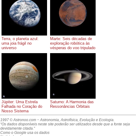
Terra, o planeta azul:
Marte: Seis décadas de
uma joia frágil no
exploração robótica às
universo
vésperas do voo tripulado
Júpiter: Uma Estrela
Saturno: A Harmonia das
Falhada no Coração do
Ressonâncias Orbitais
Nosso Sistema
1997 © Astronoo.com
− Astronomia, Astrofísica, Evolução e Ecologia.
“Os dados disponíveis neste site poderão ser utilizados desde que a fonte seja
devidamente citada.”
Como o Google usa os dados