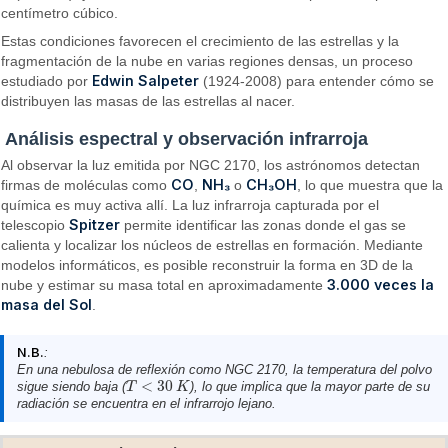
centímetro cúbico.
Estas condiciones favorecen el crecimiento de las estrellas y la
fragmentación de la nube en varias regiones densas, un proceso
Edwin Salpeter
estudiado por
(1924-2008) para entender cómo se
distribuyen las masas de las estrellas al nacer.
Análisis espectral y observación infrarroja
Al observar la luz emitida por NGC 2170, los astrónomos detectan
CO
NH₃
CH₃OH
firmas de moléculas como
,
o
, lo que muestra que la
química es muy activa allí. La luz infrarroja capturada por el
Spitzer
telescopio
permite identificar las zonas donde el gas se
calienta y localizar los núcleos de estrellas en formación. Mediante
modelos informáticos, es posible reconstruir la forma en 3D de la
3.000 veces la
nube y estimar su masa total en aproximadamente
masa del Sol
.
N.B.
:
En una nebulosa de reflexión como NGC 2170, la temperatura del polvo
<
30
sigue siendo baja (
), lo que implica que la mayor parte de su
T
T
<
30
K
K
radiación se encuentra en el infrarrojo lejano.