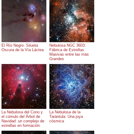
El Río Negro: Silueta
Nebulosa NGC 3603:
Oscura de la Vía Láctea
Fábrica de Estrellas
Masivas entre las más
Grandes
La Nebulosa del Cono y
La Nebulosa de la
el cúmulo del Árbol de
Tarántula: Una joya
Navidad: un complejo de
cósmica
estrellas en formación