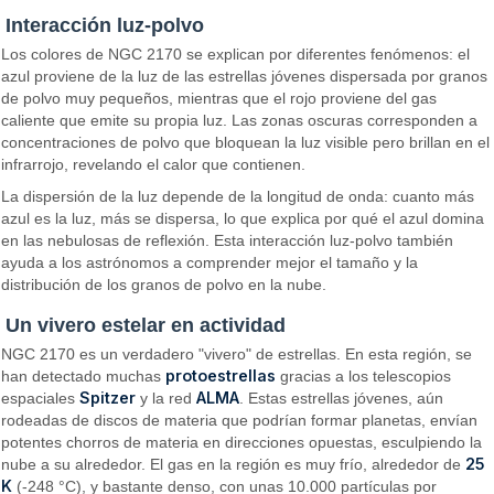
Interacción luz-polvo
Los colores de NGC 2170 se explican por diferentes fenómenos: el
azul proviene de la luz de las estrellas jóvenes dispersada por granos
de polvo muy pequeños, mientras que el rojo proviene del gas
caliente que emite su propia luz. Las zonas oscuras corresponden a
concentraciones de polvo que bloquean la luz visible pero brillan en el
infrarrojo, revelando el calor que contienen.
La dispersión de la luz depende de la longitud de onda: cuanto más
azul es la luz, más se dispersa, lo que explica por qué el azul domina
en las nebulosas de reflexión. Esta interacción luz-polvo también
ayuda a los astrónomos a comprender mejor el tamaño y la
distribución de los granos de polvo en la nube.
Un vivero estelar en actividad
NGC 2170 es un verdadero "vivero" de estrellas. En esta región, se
protoestrellas
han detectado muchas
gracias a los telescopios
Spitzer
ALMA
espaciales
y la red
. Estas estrellas jóvenes, aún
rodeadas de discos de materia que podrían formar planetas, envían
potentes chorros de materia en direcciones opuestas, esculpiendo la
25
nube a su alrededor. El gas en la región es muy frío, alrededor de
K
(-248 °C), y bastante denso, con unas 10.000 partículas por