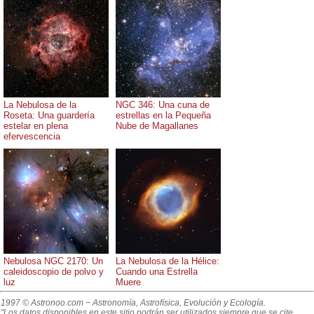
La Nebulosa de la
NGC 346: Una cuna de
Roseta: Una guardería
estrellas en la Pequeña
estelar en plena
Nube de Magallanes
efervescencia
Nebulosa NGC 2170: Un
La Nebulosa de la Hélice:
caleidoscopio de polvo y
Cuando una Estrella
luz
Muere
1997 © Astronoo.com
− Astronomía, Astrofísica, Evolución y Ecología.
"Los datos disponibles en este sitio podrán ser utilizados siempre que se cite