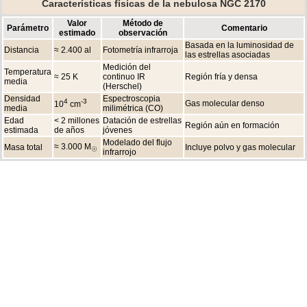
Características físicas de la nebulosa NGC 2170
Valor
Método de
Parámetro
Comentario
estimado
observación
Basada en la luminosidad de
Distancia
≈ 2.400 al
Fotometría infrarroja
las estrellas asociadas
Medición del
Temperatura
≈ 25 K
continuo IR
Región fría y densa
media
(Herschel)
Densidad
Espectroscopia
4
-3
Gas molecular denso
10
cm
media
milimétrica (CO)
Edad
< 2 millones
Datación de estrellas
Región aún en formación
estimada
de años
jóvenes
Modelado del flujo
≈ 3.000 M
Masa total
Incluye polvo y gas molecular
☉
infrarrojo