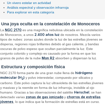
Un vivero estelar en actividad
Análisis espectral y observación infrarroja
Para explorar en esta categoría
Una joya oculta en la constelación de Monoceros
NGC 2170
La
es una magnífica nebulosa ubicada en la constelación
2.400 años luz
de Monoceros, a unos
de nosotros. Mezcla varios
tipos de nubes: zonas azules donde la luz de las estrellas jóvenes se
dispersa, regiones rojas brillantes debido al gas caliente, y bandas
oscuras de polvo espeso que ocultan parcialmente la luz. Este
conjunto colorido y complejo es causado por la forma en que los
Mon R2
granos de polvo de la nube
absorben y dispersan la luz.
Estructura y composición física
hidrógeno
NGC 2170 forma parte de una gran nube llena de
molecular (H
)
y polvo interestelar, compuesto por silicatos y
2
carbono. Este polvo captura la luz ultravioleta de las estrellas jóvenes
y masivas y la reemite en forma de luz infrarroja, invisible al ojo
Herschel
humano. Gracias a las observaciones del satélite
, se han
zonas de gas ionizado
chorros de estrellas
detectado varias
y
jóvenes
, lo que indica que la formación de estrellas está en curso.