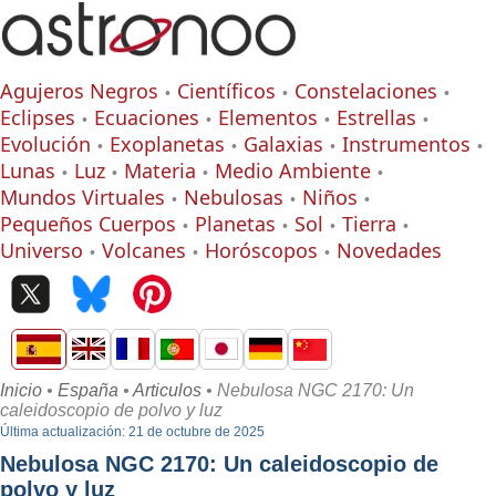
Agujeros Negros
Científicos
Constelaciones
Eclipses
Ecuaciones
Elementos
Estrellas
Evolución
Exoplanetas
Galaxias
Instrumentos
Lunas
Luz
Materia
Medio Ambiente
Mundos Virtuales
Nebulosas
Niños
Pequeños Cuerpos
Planetas
Sol
Tierra
Universo
Volcanes
Horóscopos
Novedades
Inicio
•
España
•
Articulos
• Nebulosa NGC 2170: Un
caleidoscopio de polvo y luz
Última actualización: 21 de octubre de 2025
Nebulosa NGC 2170: Un caleidoscopio de
polvo y luz