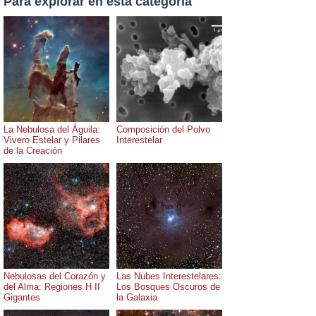
Para explorar en esta categoría
La Nebulosa del Águila:
Composición del Polvo
Vivero Estelar y Pilares
Interestelar
de la Creación
Nebulosas del Corazón y
Las Nubes Interestelares:
del Alma: Regiones H II
Los Bosques Oscuros de
Gigantes
la Galaxia