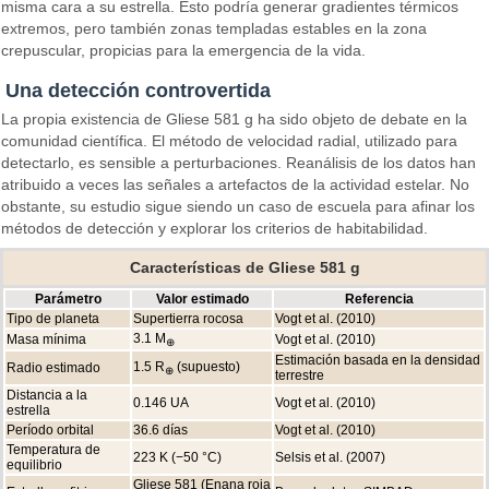
misma cara a su estrella. Esto podría generar gradientes térmicos
extremos, pero también zonas templadas estables en la zona
crepuscular, propicias para la emergencia de la vida.
Una detección controvertida
La propia existencia de Gliese 581 g ha sido objeto de debate en la
comunidad científica. El método de velocidad radial, utilizado para
detectarlo, es sensible a perturbaciones. Reanálisis de los datos han
atribuido a veces las señales a artefactos de la actividad estelar. No
obstante, su estudio sigue siendo un caso de escuela para afinar los
métodos de detección y explorar los criterios de habitabilidad.
Características de Gliese 581 g
Parámetro
Valor estimado
Referencia
Tipo de planeta
Supertierra rocosa
Vogt et al. (2010)
3.1 M
Masa mínima
Vogt et al. (2010)
⊕
Estimación basada en la densidad
1.5 R
(supuesto)
Radio estimado
⊕
terrestre
Distancia a la
0.146 UA
Vogt et al. (2010)
estrella
Período orbital
36.6 días
Vogt et al. (2010)
Temperatura de
223 K (−50 °C)
Selsis et al. (2007)
equilibrio
Gliese 581 (Enana roja