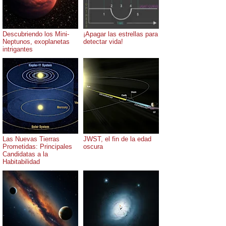
Descubriendo los Mini-
¡Apagar las estrellas para
Neptunos, exoplanetas
detectar vida!
intrigantes
Las Nuevas Tierras
JWST, el fin de la edad
Prometidas: Principales
oscura
Candidatas a la
Habitabilidad