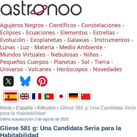
Agujeros Negros
Científicos
Constelaciones
Eclipses
Ecuaciones
Elementos
Estrellas
Evolución
Exoplanetas
Galaxias
Instrumentos
Lunas
Luz
Materia
Medio Ambiente
Mundos Virtuales
Nebulosas
Niños
Pequeños Cuerpos
Planetas
Sol
Tierra
Universo
Volcanes
Horóscopos
Novedades
Inicio
•
España
•
Articulos
• Gliese 581 g: Una Candidata Seria
para la Habitabilidad
Última actualización 2 de agosto de 2025
Gliese 581 g: Una Candidata Seria para la
Habitabilidad