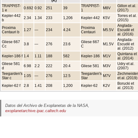
(K)
TRAPPIST-
TRAPPIST-
Gillon et al.
0.692
0.92
251
39
M8V
1 e
1
(2017)
Kepler-442
Torres et al.
2.34
1.34
233
1,206
Kepler-442
K5V
b
(2015)
Anglada-
Proxima
Proxima
1.27
—
234
4.24
M5.5V
Escudé et
Centauri b
Centauri
al. (2016)
Anglada-
Gliese 667
Gliese 667
3.8
—
276
23.6
M1.5V
Escudé et
Cc
C
al. (2012)
Quintana et
Kepler-186 f
1.4
1.11
188
582
Kepler-186
M1V
al. (2014)
Gliese 581
Udry et al.
6.98
2.2
222
20.4
Gliese 581
M3V
d
(2007)
Teegarden's
Teegarden's
Zechmeister
1.05
—
276
12.5
M7V
Star c
Star
et al. (2019)
Borucki et
Kepler-62 f
2.8
1.41
208
1,200
Kepler-62
K2V
al. (2013)
Datos del Archivo de Exoplanetas de la NASA,
exoplanetarchive.ipac.caltech.edu