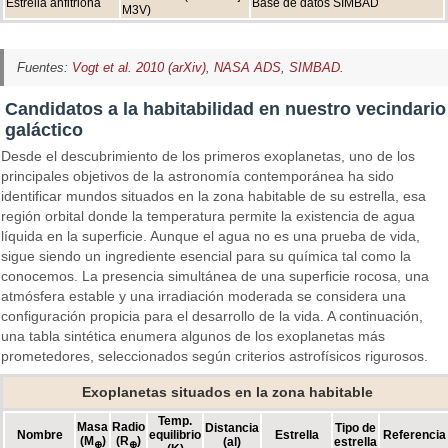
Estrella anfitriona
Base de datos SIMBAD
M3V)
Fuentes:
Vogt et al. 2010 (arXiv)
,
NASA ADS
,
SIMBAD
.
Candidatos a la habitabilidad en nuestro vecindario
galáctico
Desde el descubrimiento de los primeros exoplanetas, uno de los
principales objetivos de la astronomía contemporánea ha sido
identificar mundos situados en la zona habitable de su estrella, esa
región orbital donde la temperatura permite la existencia de agua
líquida en la superficie. Aunque el agua no es una prueba de vida,
sigue siendo un ingrediente esencial para su química tal como la
conocemos. La presencia simultánea de una superficie rocosa, una
atmósfera estable y una irradiación moderada se considera una
configuración propicia para el desarrollo de la vida. A continuación,
una tabla sintética enumera algunos de los exoplanetas más
prometedores, seleccionados según criterios astrofísicos rigurosos.
Exoplanetas situados en la zona habitable
Temp.
Masa
Radio
Distancia
Tipo de
Nombre
equilibrio
Estrella
Referencia
(M
)
(R
)
(al)
estrella
⊕
⊕