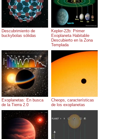
Descubrimiento de
Kepler-22b: Primer
buckybolas sólidas
Exoplaneta Habitable
Descubierto en la Zona
Templada
Exoplanetas: En busca
Cheops, características
de la Tierra 2.0
de los exoplanetas