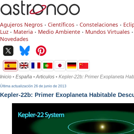
Agujeros Negros
Científicos
Constelaciones
Ecli
Luz
Materia
Medio Ambiente
Mundos Virtuales
Novedades
Inicio
•
España
•
Articulos
• Kepler-22b: Primer Exoplaneta Hab
Última actualización 26 de junio de 2013
Kepler-22b: Primer Exoplaneta Habitable Desc