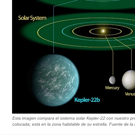
Esta imagen compara el sistema solar Kepler-22 con nuestro pro
colocada; está en la zona habitable de su estrella. Fuente de