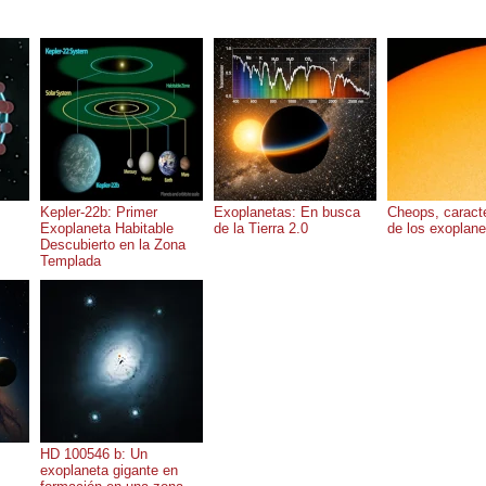
Kepler-22b: Primer
Exoplanetas: En busca
Cheops, caracte
Exoplaneta Habitable
de la Tierra 2.0
de los exoplane
Descubierto en la Zona
Templada
HD 100546 b: Un
exoplaneta gigante en