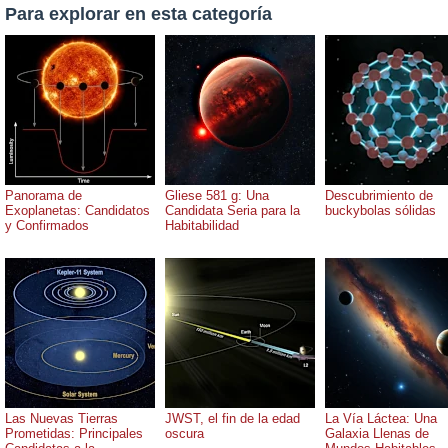
Para explorar en esta categoría
Panorama de
Gliese 581 g: Una
Descubrimiento de
Exoplanetas: Candidatos
Candidata Seria para la
buckybolas sólidas
y Confirmados
Habitabilidad
Las Nuevas Tierras
JWST, el fin de la edad
La Vía Láctea: Una
Prometidas: Principales
oscura
Galaxia Llenas de