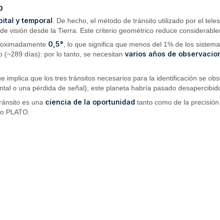
b
bital y temporal
. De hecho, el método de tránsito utilizado por el tel
de visión desde la Tierra. Este criterio geométrico reduce considerable
0,5°
aproximadamente
, lo que significa que menos del 1% de los sistema
varios años de observacio
 (~289 días): por lo tanto, se necesitan
que implica que los tres tránsitos necesarios para la identificación se o
ental o una pérdida de señal), este planeta habría pasado desapercibid
ciencia de la oportunidad
tránsito es una
tanto como de la precisión.
S o PLATO.