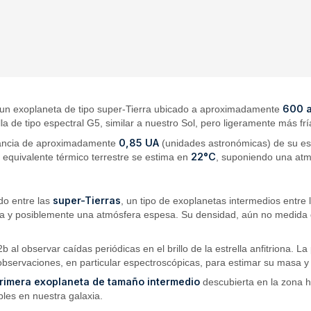
600 a
 un exoplaneta de tipo super-Tierra ubicado a aproximadamente
la de tipo espectral G5, similar a nuestro Sol, pero ligeramente más f
0,85 UA
tancia de aproximadamente
(unidades astronómicas) de su est
22°C
u equivalente térmico terrestre se estima en
, suponiendo una atmó
super-Tierras
ado entre las
, un tipo de exoplanetas intermedios entre
ua y posiblemente una atmósfera espesa. Su densidad, aún no medida di
 al observar caídas periódicas en el brillo de la estrella anfitriona. L
observaciones, en particular espectroscópicas, para estimar su masa y c
rimera exoplaneta de tamaño intermedio
descubierta en la zona ha
bles en nuestra galaxia.