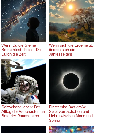
Wenn Du die Sterne
Wenn sich die Erde neigt,
Betrachtest, Reisst Du
ändern sich die
Durch die Zeit!
Jahreszeiten!
Schwebend leben: Der
Finsternis: Das große
Alltag der Astronauten an
Spiel von Schatten und
Bord der Raumstation
Licht zwischen Mond und
Sonne