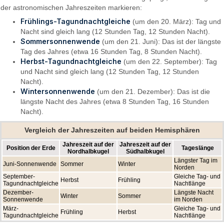
der astronomischen Jahreszeiten markieren:
Frühlings-Tagundnachtgleiche
(um den 20. März): Tag und
Nacht sind gleich lang (12 Stunden Tag, 12 Stunden Nacht).
Sommersonnenwende
(um den 21. Juni): Das ist der längste
Tag des Jahres (etwa 16 Stunden Tag, 8 Stunden Nacht).
Herbst-Tagundnachtgleiche
(um den 22. September): Tag
und Nacht sind gleich lang (12 Stunden Tag, 12 Stunden
Nacht).
Wintersonnenwende
(um den 21. Dezember): Das ist die
längste Nacht des Jahres (etwa 8 Stunden Tag, 16 Stunden
Nacht).
Vergleich der Jahreszeiten auf beiden Hemisphären
Jahreszeit auf der
Jahreszeit auf der
Position der Erde
Tageslänge
Nordhalbkugel
Südhalbkugel
Längster Tag im
Juni-Sonnenwende
Sommer
Winter
Norden
September-
Gleiche Tag- und
Herbst
Frühling
Tagundnachtgleiche
Nachtlänge
Dezember-
Längste Nacht
Winter
Sommer
Sonnenwende
im Norden
März-
Gleiche Tag- und
Frühling
Herbst
Tagundnachtgleiche
Nachtlänge