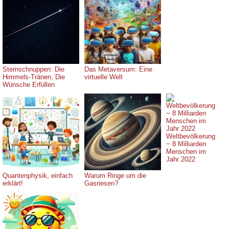
Sternschnuppen: Die
Das Metaversum: Eine
Himmels-Tränen, Die
virtuelle Welt
Wünsche Erfüllen
Weltbevölkerung
− 8 Milliarden
Menschen im
Jahr 2022
Quantenphysik, einfach
Warum Ringe um die
erklärt!
Gasriesen?