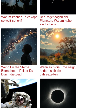
Warum können Teleskope
Der Regenbogen der
so weit sehen?
Planeten: Warum haben
sie Farben?
Wenn Du die Sterne
Wenn sich die Erde neigt,
Betrachtest, Reisst Du
ändern sich die
Durch die Zeit!
Jahreszeiten!