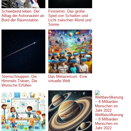
Schwebend leben: Der
Finsternis: Das große
Alltag der Astronauten an
Spiel von Schatten und
Bord der Raumstation
Licht zwischen Mond und
Sonne
Sternschnuppen: Die
Das Metaversum: Eine
Himmels-Tränen, Die
virtuelle Welt
Wünsche Erfüllen
Weltbevölkerung
− 8 Milliarden
Menschen im
Jahr 2022