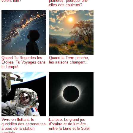
voient loin?
planètes: pourquoi ont-
elles des couleurs?
Quand Tu Regardes les
Quand la Terre penche,
Étoiles, Tu Voyages dans
les saisons changent!
le Temps!
Vivre en flottant: le
Eclipse: Le grand jeu
quotidien des astronautes
d'ombre et de lumière
à bord de la station
entre la Lune et le Soleil
spatiale