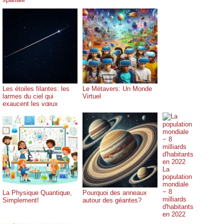
Les étoiles filantes: les
Le Métavers: Un Monde
larmes du ciel qui
Virtuel
exaucent les vœux
La
population
mondiale
− 8
La Physique Quantique,
Pourquoi des anneaux
milliards
Simplement!
autour des géantes?
d'habitants
en 2022