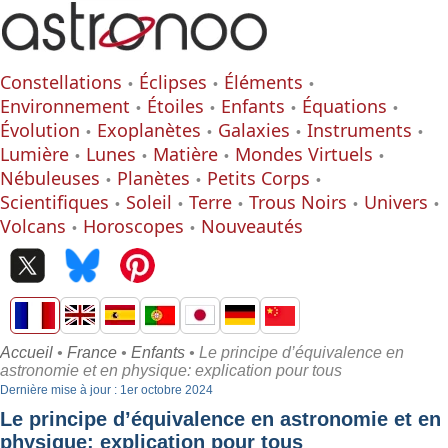
Constellations
Éclipses
Éléments
Environnement
Étoiles
Enfants
Équations
Évolution
Exoplanètes
Galaxies
Instruments
Lumière
Lunes
Matière
Mondes Virtuels
Nébuleuses
Planètes
Petits Corps
Scientifiques
Soleil
Terre
Trous Noirs
Univers
Volcans
Horoscopes
Nouveautés
Accueil
•
France
•
Enfants
• Le principe d’équivalence en
astronomie et en physique: explication pour tous
Dernière mise à jour : 1er octobre 2024
Le principe d’équivalence en astronomie et en
physique: explication pour tous