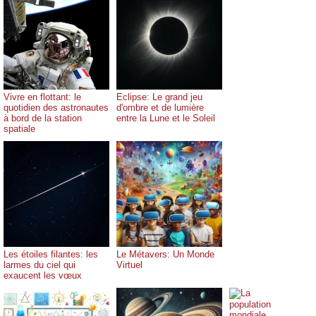
Vivre en flottant: le
Eclipse: Le grand jeu
quotidien des astronautes
d'ombre et de lumière
à bord de la station
entre la Lune et le Soleil
spatiale
Les étoiles filantes: les
Le Métavers: Un Monde
larmes du ciel qui
Virtuel
exaucent les vœux