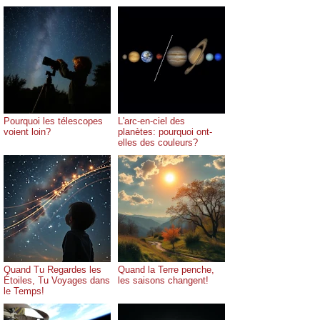
Pourquoi les télescopes
L'arc-en-ciel des
voient loin?
planètes: pourquoi ont-
elles des couleurs?
Quand Tu Regardes les
Quand la Terre penche,
Étoiles, Tu Voyages dans
les saisons changent!
le Temps!