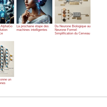
 AlphaGo
La prochaine étape des
Du Neurone Biologique au
lution
machines intelligentes
Neurone Formel:
nce
Simplification du Cerveau
ionne un
ones