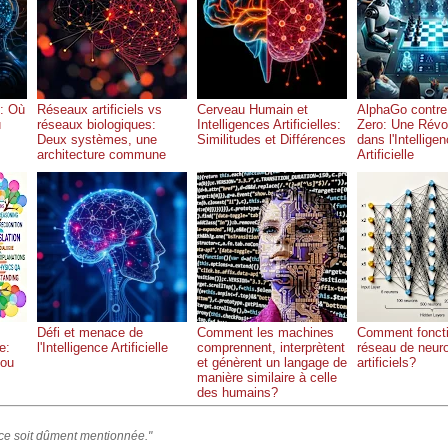
I: Où
Réseaux artificiels vs
Cerveau Humain et
AlphaGo contre
ù
réseaux biologiques:
Intelligences Artificielles:
Zero: Une Révo
Deux systèmes, une
Similitudes et Différences
dans l'Intellige
architecture commune
Artificielle
Défi et menace de
Comment les machines
Comment fonct
le:
l'Intelligence Artificielle
comprennent, interprètent
réseau de neur
 ou
et génèrent un langage de
artificiels?
manière similaire à celle
des humains?
rce soit dûment mentionnée."