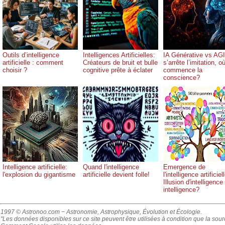
Outils d’intelligence
Intelligences Artificielles:
IA Générative vs AG
artificielle : comment
Créateurs de bruit et bulle
s’arrête l’imitation, o
choisir ?
cognitive prête à éclater
commence la
conscience?
Intelligence artificielle:
Quand l'intelligence
Emergence de
l'explosion du gigantisme
artificielle devient folle!
l'intelligence artificiel
Illusion d'intelligence
intelligence?
1997 © Astronoo.com
− Astronomie, Astrophysique, Évolution et Écologie.
"Les données disponibles sur ce site peuvent être utilisées à condition que la sou