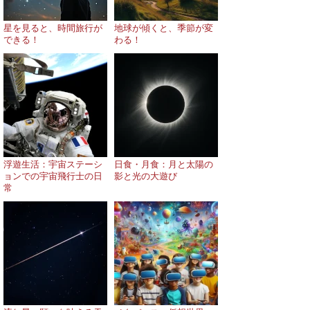
星を見ると、時間旅行が
地球が傾くと、季節が変
できる！
わる！
浮遊生活：宇宙ステーシ
日食・月食：月と太陽の
ョンでの宇宙飛行士の日
影と光の大遊び
常