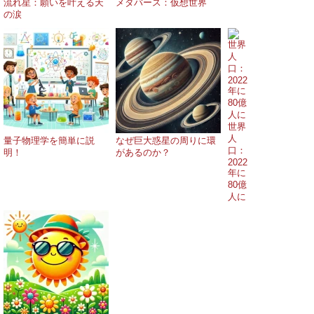
流れ星：願いを叶える天
メタバース：仮想世界
の涙
世界
人
量子物理学を簡単に説
なぜ巨大惑星の周りに環
口：
明！
があるのか？
2022
年に
80億
人に