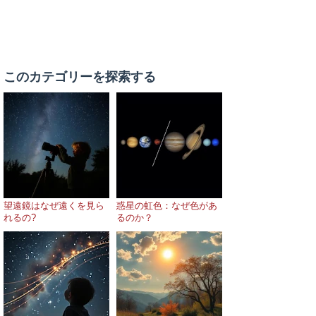
このカテゴリーを探索する
望遠鏡はなぜ遠くを見ら
惑星の虹色：なぜ色があ
れるの?
るのか？