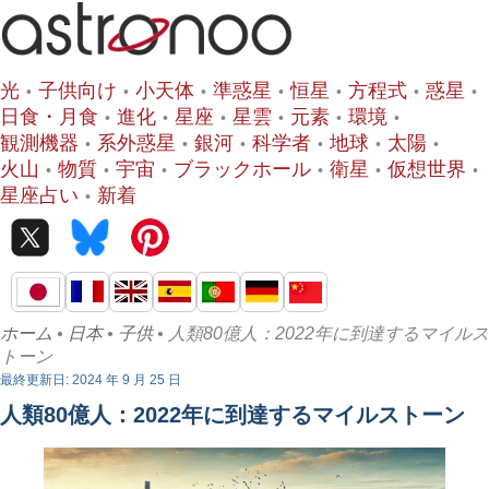
光
子供向け
小天体
準惑星
恒星
方程式
惑星
日食・月食
進化
星座
星雲
元素
環境
観測機器
系外惑星
銀河
科学者
地球
太陽
火山
物質
宇宙
ブラックホール
衛星
仮想世界
星座占い
新着
ホーム
•
日本
•
子供
• 人類80億人：2022年に到達するマイルス
トーン
最終更新日: 2024 年 9 月 25 日
人類80億人：2022年に到達するマイルストーン