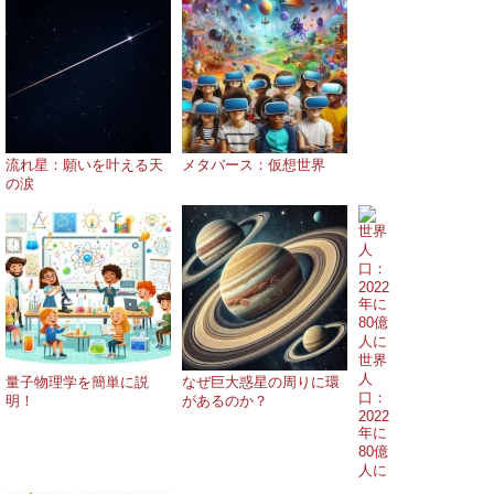
流れ星：願いを叶える天
メタバース：仮想世界
の涙
世界
人
量子物理学を簡単に説
なぜ巨大惑星の周りに環
口：
明！
があるのか？
2022
年に
80億
人に