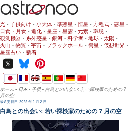
光
子供向け
小天体
準惑星
恒星
方程式
惑星
日食・月食
進化
星座
星雲
元素
環境
観測機器
系外惑星
銀河
科学者
地球
太陽
火山
物質
宇宙
ブラックホール
衛星
仮想世界
星座占い
新着
ホーム
•
日本
•
子供
• 白鳥との出会い: 若い探検家のための 7
月の空
最終更新日: 2025 年 1 月 2 日
白鳥との出会い: 若い探検家のための 7 月の空