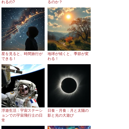
れるの?
るのか？
星を見ると、時間旅行が
地球が傾くと、季節が変
できる！
わる！
浮遊生活：宇宙ステーシ
日食・月食：月と太陽の
ョンでの宇宙飛行士の日
影と光の大遊び
常