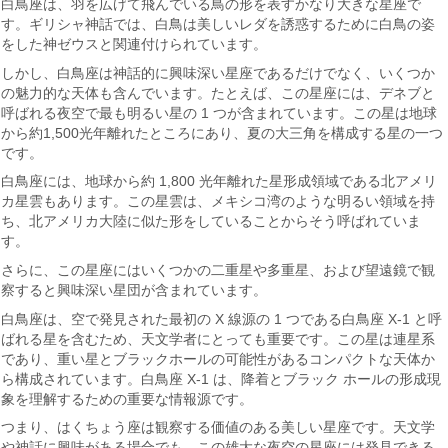
白鳥座は、羽を広げて飛んでいる鳥の形を表すかなり大きな星座で
す。ギリシャ神話では、白鳥は美しいレダを誘惑するために白鳥の姿
をした神ゼウスと関連付けられています。
しかし、白鳥座は神話的に興味深い星座であるだけでなく、いくつか
の魅力的な天体も含んでいます。たとえば、この星座には、デネブと
呼ばれる夜空で最も明るい星の 1 つが含まれています。この星は地球
から約1,500光年離れたところにあり、夏の大三角を構成する星の一つ
です。
白鳥座には、地球から約 1,800 光年離れた星形成領域である北アメリ
カ星雲もあります。この星雲は、メキシコ湾のような明るい領域を持
ち、北アメリカ大陸に似た形をしていることからそう呼ばれていま
す。
さらに、この星座にはいくつかの二重星や多重星、および望遠鏡で観
察すると興味深い星団が含まれています。
白鳥座は、空で発見された最初の X 線源の 1 つである白鳥座 X-1 と呼
ばれる星を含むため、天文学者にとっても重要です。この星は連星系
であり、重い星とブラックホールの可能性があるコンパクトな天体か
ら構成されています。白鳥座 X-1 は、降着とブラック ホールの形成現
象を理解するための重要な情報源です。
つまり、はくちょう座は観察する価値のある美しい星座です。天文学
や神話に興味がある場合でも、この雄大な夜空の星座には発見できる