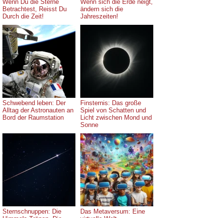
Wenn Du die Sterne
Wenn sich die Erde neigt,
Betrachtest, Reisst Du
ändern sich die
Durch die Zeit!
Jahreszeiten!
Schwebend leben: Der
Finsternis: Das große
Alltag der Astronauten an
Spiel von Schatten und
Bord der Raumstation
Licht zwischen Mond und
Sonne
Sternschnuppen: Die
Das Metaversum: Eine