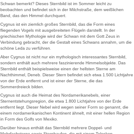
Schwan bemerkt? Dieses Sternbild ist im Sommer leicht zu
beobachten und befindet sich in der Milchstraße, dem weißlichen
Band, das den Himmel durchquert.
Cygnus ist ein ziemlich großes Sternbild, das die Form eines
fliegenden Vogels mit ausgebreiteten Flügeln darstellt. In der
griechischen Mythologie wird der Schwan mit dem Gott Zeus in
Verbindung gebracht, der die Gestalt eines Schwans annahm, um die
schöne Leda zu verführen.
Aber Cygnus ist nicht nur ein mythologisch interessantes Sternbild,
sondern enthält auch mehrere faszinierende Himmelsobjekte. Das
Sternbild enthält beispielsweise einen der hellsten Sterne am
Nachthimmel, Deneb. Dieser Stern befindet sich etwa 1.500 Lichtjahre
von der Erde entfernt und ist einer der Sterne, die das
Sommerdreieck bilden.
Cygnus ist auch die Heimat des Nordamerikanebels, einer
Sternentstehungsregion, die etwa 1.800 Lichtjahre von der Erde
entfernt liegt. Dieser Nebel wird wegen seiner Form so genannt, die
einem nordamerikanischen Kontinent ähnelt, mit einer hellen Region
in Form des Golfs von Mexiko.
Darüber hinaus enthält das Sternbild mehrere Doppel- und
Mehrfachsterne sowie Sternhaufen, die mit einem Teleskop