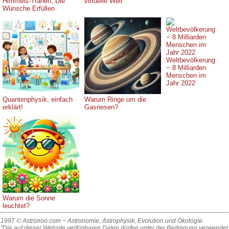
Himmels-Tränen, Die
virtuelle Welt
Wünsche Erfüllen
Weltbevölkerung
− 8 Milliarden
Menschen im
Jahr 2022
Quantenphysik, einfach
Warum Ringe um die
erklärt!
Gasriesen?
Warum die Sonne
leuchtet?
1997 © Astronoo.com
− Astronomie, Astrophysik, Evolution und Ökologie.
"Die auf dieser Website verfügbaren Daten dürfen unter der Bedingung verwendet