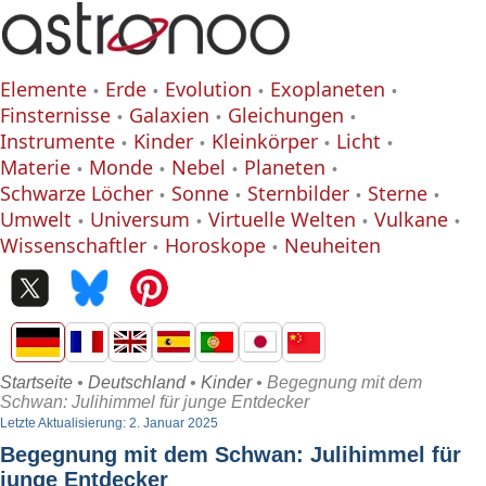
Elemente
Erde
Evolution
Exoplaneten
Finsternisse
Galaxien
Gleichungen
Instrumente
Kinder
Kleinkörper
Licht
Materie
Monde
Nebel
Planeten
Schwarze Löcher
Sonne
Sternbilder
Sterne
Umwelt
Universum
Virtuelle Welten
Vulkane
Wissenschaftler
Horoskope
Neuheiten
Startseite
•
Deutschland
•
Kinder
• Begegnung mit dem
Schwan: Julihimmel für junge Entdecker
Letzte Aktualisierung: 2. Januar 2025
Begegnung mit dem Schwan: Julihimmel für
junge Entdecker