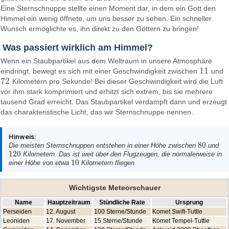
Eine Sternschnuppe stellte einen Moment dar, in dem ein Gott den
Himmel ein wenig öffnete, um uns besser zu sehen. Ein schneller
Wunsch ermöglichte es, ihn direkt zu den Göttern zu bringen!
Was passiert wirklich am Himmel?
Wenn ein Staubpartikel aus dem Weltraum in unsere Atmosphäre
11
eindringt, bewegt es sich mit einer Geschwindigkeit zwischen
und
11
72
Kilometern pro Sekunde! Bei dieser Geschwindigkeit wird die Luft
72
vor ihm stark komprimiert und erhitzt sich extrem, bis sie mehrere
tausend Grad erreicht. Das Staubpartikel verdampft dann und erzeugt
das charakteristische Licht, das wir Sternschnuppe nennen.
Hinweis:
80
Die meisten Sternschnuppen entstehen in einer Höhe zwischen
und
80
120
Kilometern. Das ist weit über den Flugzeugen, die normalerweise in
120
10
einer Höhe von etwa
Kilometern fliegen.
10
Wichtigste Meteorschauer
Name
Hauptzeitraum
Stündliche Rate
Ursprung
Perseiden
12. August
100 Sterne/Stunde
Komet Swift-Tuttle
Leoniden
17. November
15 Sterne/Stunde
Komet Tempel-Tuttle