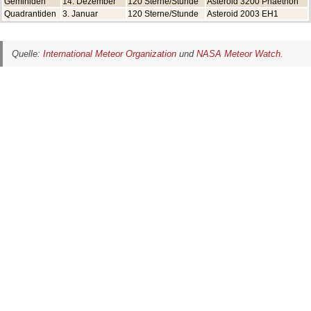
Geminiden
14. Dezember
120 Sterne/Stunde
Asteroid 3200 Phaethon
Quadrantiden
3. Januar
120 Sterne/Stunde
Asteroid 2003 EH1
Quelle:
International Meteor Organization
und
NASA Meteor Watch
.