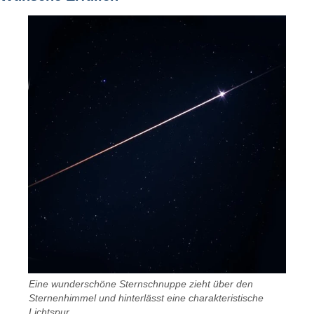
Eine wunderschöne Sternschnuppe zieht über den
Sternenhimmel und hinterlässt eine charakteristische
Lichtspur.