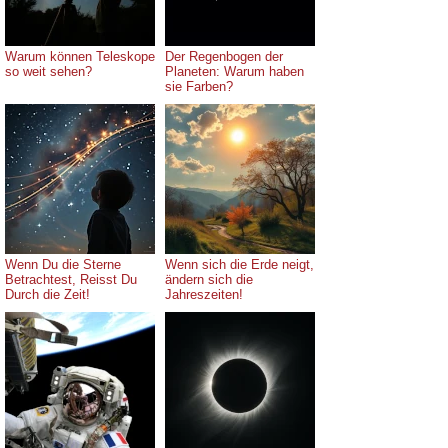
Warum können Teleskope
Der Regenbogen der
so weit sehen?
Planeten: Warum haben
sie Farben?
Wenn Du die Sterne
Wenn sich die Erde neigt,
Betrachtest, Reisst Du
ändern sich die
Durch die Zeit!
Jahreszeiten!