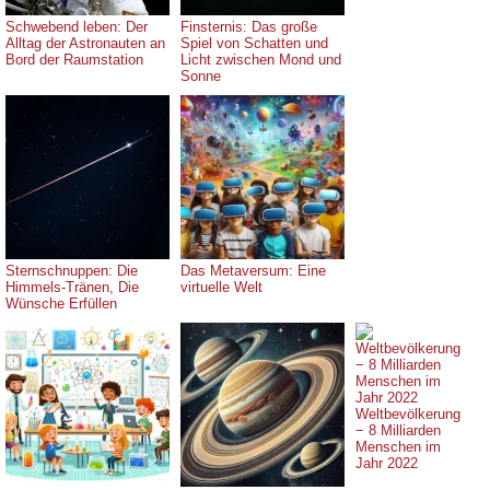
Schwebend leben: Der
Finsternis: Das große
Alltag der Astronauten an
Spiel von Schatten und
Bord der Raumstation
Licht zwischen Mond und
Sonne
Sternschnuppen: Die
Das Metaversum: Eine
Himmels-Tränen, Die
virtuelle Welt
Wünsche Erfüllen
Weltbevölkerung
− 8 Milliarden
Menschen im
Jahr 2022