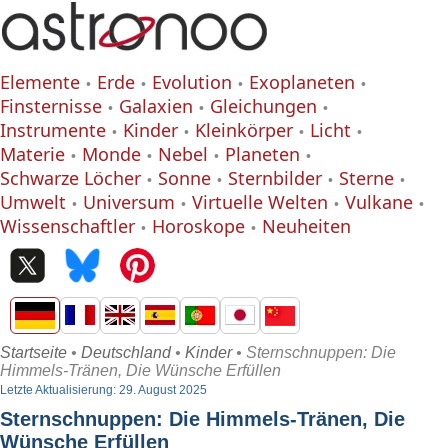
Elemente
Erde
Evolution
Exoplaneten
Finsternisse
Galaxien
Gleichungen
Instrumente
Kinder
Kleinkörper
Licht
Materie
Monde
Nebel
Planeten
Schwarze Löcher
Sonne
Sternbilder
Sterne
Umwelt
Universum
Virtuelle Welten
Vulkane
Wissenschaftler
Horoskope
Neuheiten
Startseite
•
Deutschland
•
Kinder
• Sternschnuppen: Die
Himmels-Tränen, Die Wünsche Erfüllen
Letzte Aktualisierung: 29. August 2025
Sternschnuppen: Die Himmels-Tränen, Die
Wünsche Erfüllen