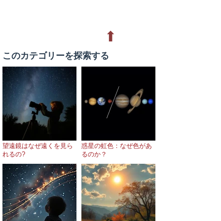
⬆
このカテゴリーを探索する
望遠鏡はなぜ遠くを見ら
惑星の虹色：なぜ色があ
れるの?
るのか？