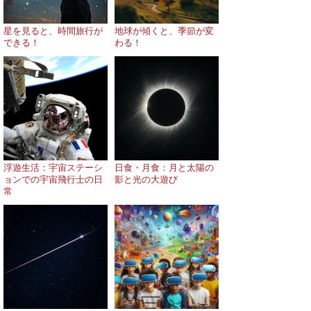
星を見ると、時間旅行が
地球が傾くと、季節が変
できる！
わる！
浮遊生活：宇宙ステーシ
日食・月食：月と太陽の
ョンでの宇宙飛行士の日
影と光の大遊び
常