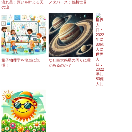
流れ星：願いを叶える天
メタバース：仮想世界
の涙
世界
人
量子物理学を簡単に説
なぜ巨大惑星の周りに環
口：
明！
があるのか？
2022
年に
80億
人に