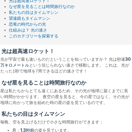
光は超高速ロケット！
なぜ星を見ることは時間旅行なのか
私たちの目はタイムマシン
望遠鏡もタイムマシン
恐竜の時代からの光
仕組みは？ 光の速さ
このカテゴリーを探索する
光は超高速ロケット！
30
光が宇宙で最も速いものだということを知っていますか？ 光は秒速
万キロメートル
という信じられない速さで移動します。 これは、光が
たった1秒で地球を7周できるほどの速さです！
なぜ星を見ることは時間旅行なのか
星は私たちからとても遠くにあるため、その光が地球に届くまでに長
い時間がかかります。 夜空の星を見ると、今の星ではなく、その光が
地球に向かって旅を始めた時の星の姿を見ているのです。
私たちの目はタイムマシン
毎晩、空を見上げるだけで小さな時間旅行ができます：
月
1.3秒前
：
の姿を見ています。