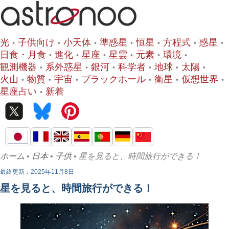
光
子供向け
小天体
準惑星
恒星
方程式
惑星
日食・月食
進化
星座
星雲
元素
環境
観測機器
系外惑星
銀河
科学者
地球
太陽
火山
物質
宇宙
ブラックホール
衛星
仮想世界
星座占い
新着
ホーム
•
日本
•
子供
• 星を見ると、時間旅行ができる！
最終更新：2025年11月8日
星を見ると、時間旅行ができる！