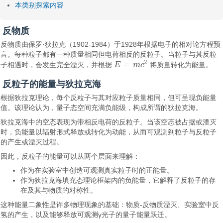
本类别探索内容
反物质
反物质由保罗·狄拉克（1902-1984）于1928年根据电子的相对论方程预
言。每种粒子都有一种质量相同但电荷相反的反粒子。当粒子与其反粒
2
=
子相遇时，会发生完全湮灭，并根据
E
m
c
将质量转化为能量。
E
=
m
c
2
反粒子的能量与狄拉克海
根据狄拉克理论，每个反粒子与其对应粒子质量相同，但可呈现负能量
值。该理论认为，量子态空间充满负能级，构成所谓的狄拉克海。
狄拉克海中的空态表现为带相反电荷的反粒子。当该空态被占据或湮灭
时，负能量以辐射形式释放或转化为动能，从而可观测到粒子与反粒子
的产生或湮灭过程。
因此，反粒子的能量可以从两个层面来理解：
作为在实验室中创造可观测真实粒子时的正能量。
作为狄拉克海填充态理论框架内的负能量，它解释了反粒子的存
在及其与物质的对称性。
这种能量二象性是许多物理现象的基础：物质-反物质湮灭、实验室中反
氢的产生，以及能够释放可观测γ光子的量子能量跃迁。