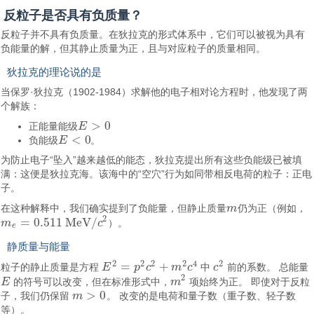
反粒子是否具有负质量？
反粒子并不具有负质量。在狄拉克的形式体系中，它们可以被视为具有
负能量的解，但其静止质量为正，且与对应粒子的质量相同。
狄拉克的理论说的是
当保罗·狄拉克（1902-1984）求解他的电子相对论方程时，他发现了两
个解族：
>
0
正能量能级
E
E
>
0
<
0
负能级
E
。
E
<
0
为防止电子“坠入”越来越低的能态，狄拉克提出所有这些负能级已被填
满：这便是狄拉克海。该海中的“空穴”行为如同带相反电荷的粒子：正电
子。
在这种解释中，我们确实提到了负能量，但静止质量
m
仍为正（例如，
m
2
=
0.511
M
e
V
/
m
c
）。
m
e
=
0.511
M
e
V
/
c
2
e
静质量与能量
2
2
2
2
4
2
=
+
粒子的静止质量是方程
E
p
c
m
c
中
c
前的系数。 总能量
E
2
=
p
2
c
2
+
m
2
c
4
c
2
2
E
的符号可以改变，但在标准形式中，
m
项始终为正。 即使对于反粒
E
m
2
>
0
子，我们仍保留
m
。 改变的是电荷和量子数（重子数、轻子数
m
>
0
等）。