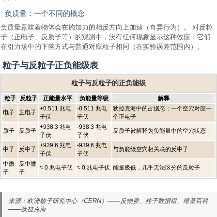
负质量：一个不同的概念
负质量意味着物体会在施加力的相反方向上加速（奇异行为）。 对反粒
子（正电子、反质子等）的观测中，没有任何现象显示这种效应：它们
在引力场中的下落方式与普通对应粒子相同（在实验误差范围内）。
粒子与反粒子正负能级表
粒子与反粒子的正负能级
粒子
反粒子
正能量水平
负能量等级
解释
+0.511 兆电
-0.511 兆电
狄拉克海中的占据态；一个空穴对应一
电子
正电子
子伏
子伏
个正电子
+938.3 兆电
-938.3 兆电
质子
反质子
反质子被解释为负能量中的空穴状态
子伏
子伏
+939.6 兆电
-939.6 兆电
中子
反中子
与负能级空穴相关联的反中子
子伏
子伏
中微
反中微
≈ 0 兆电子伏
≈ 0 兆电子伏
能量极低，几乎无法区分的反粒子
子
子
来源：欧洲核子研究中心（CERN）——反物质、粒子数据组、维基百科
——狄拉克海