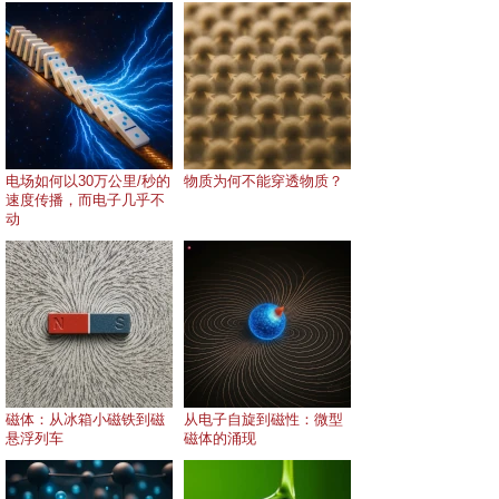
电场如何以30万公里/秒的
物质为何不能穿透物质？
速度传播，而电子几乎不
动
磁体：从冰箱小磁铁到磁
从电子自旋到磁性：微型
悬浮列车
磁体的涌现