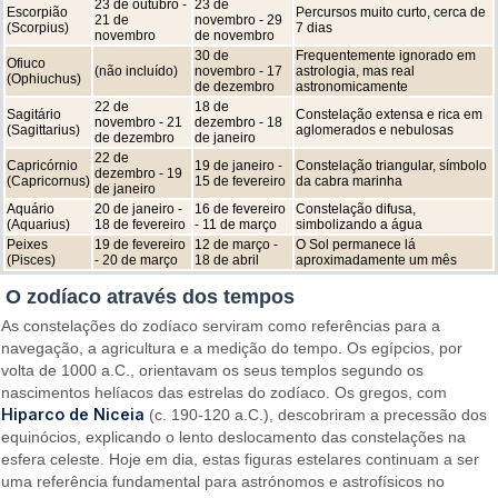
23 de outubro -
23 de
Escorpião
Percursos muito curto, cerca de
21 de
novembro - 29
(Scorpius)
7 dias
novembro
de novembro
30 de
Frequentemente ignorado em
Ofiuco
(não incluído)
novembro - 17
astrologia, mas real
(Ophiuchus)
de dezembro
astronomicamente
22 de
18 de
Sagitário
Constelação extensa e rica em
novembro - 21
dezembro - 18
(Sagittarius)
aglomerados e nebulosas
de dezembro
de janeiro
22 de
Capricórnio
19 de janeiro -
Constelação triangular, símbolo
dezembro - 19
(Capricornus)
15 de fevereiro
da cabra marinha
de janeiro
Aquário
20 de janeiro -
16 de fevereiro
Constelação difusa,
(Aquarius)
18 de fevereiro
- 11 de março
simbolizando a água
Peixes
19 de fevereiro
12 de março -
O Sol permanece lá
(Pisces)
- 20 de março
18 de abril
aproximadamente um mês
O zodíaco através dos tempos
As constelações do zodíaco serviram como referências para a
navegação, a agricultura e a medição do tempo. Os egípcios, por
volta de 1000 a.C., orientavam os seus templos segundo os
nascimentos helíacos das estrelas do zodíaco. Os gregos, com
Hiparco de Niceia
(c. 190-120 a.C.), descobriram a precessão dos
equinócios, explicando o lento deslocamento das constelações na
esfera celeste. Hoje em dia, estas figuras estelares continuam a ser
uma referência fundamental para astrónomos e astrofísicos no