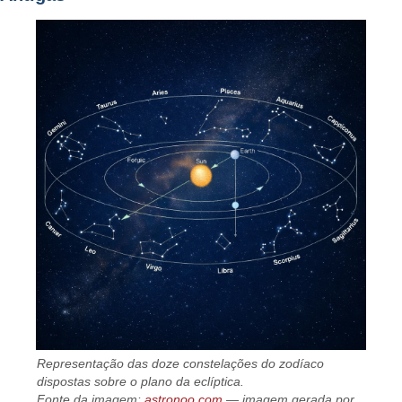
Representação das doze constelações do zodíaco
dispostas sobre o plano da eclíptica.
Fonte da imagem:
astronoo.com
— imagem gerada por