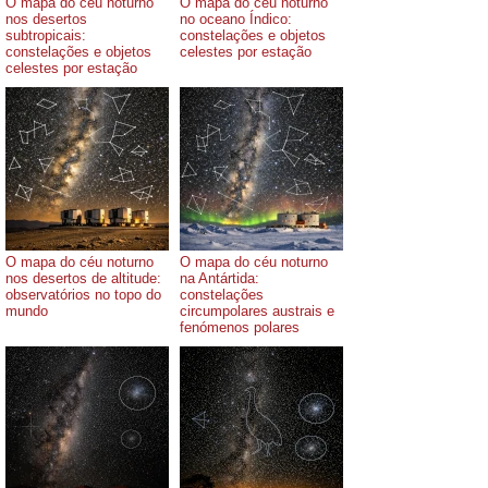
O mapa do céu noturno
O mapa do céu noturno
nos desertos
no oceano Índico:
subtropicais:
constelações e objetos
constelações e objetos
celestes por estação
celestes por estação
O mapa do céu noturno
O mapa do céu noturno
nos desertos de altitude:
na Antártida:
observatórios no topo do
constelações
mundo
circumpolares austrais e
fenómenos polares