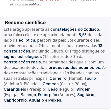
IA, domínio público.
Resumo científico
Este artigo apresenta as
,
constelações do zodíaco
uma faixa celeste de aproximadamente
de cada
8,5°
lado da
, percorrida pelo Sol durante o seu
eclíptica
movimento anual. Oficialmente, são atravessadas
13
, incluindo Ofiuco. O artigo distingue os
constelações
(12 setores de 30°) das
signos astrológicos
, de tamanhos desiguais, com um
constelações reais
desfasamento devido à
. As
precessão dos equinócios
doze constelações tradicionais são listadas com as
suas estrelas principais:
(Hamal),
Carneiro
Touro
(Aldebarã, Plêiades),
(Castor, Pólux),
Gémeos
(Presépio),
(Régulo),
Caranguejo
Leão
Virgem
(Espiga),
,
(Antares),
,
Balança
Escorpião
Sagitário
,
e
.
Capricórnio
Aquário
Peixes