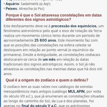
•
: Sadalmelik (α Aqr)
Aquário
•
: Alrescha (α Psc)
Peixes
Porque é que o Sol atravessa constelações em datas
diferentes dos signos astrológicos?
Este desfasamento deve-se à
, um
precessão dos equinócios
fenómeno astronómico pelo qual o eixo de rotação da Terra
realiza um movimento cónico lento durante um período de
aproximadamente
. Este movimento faz com
25 800 anos
que as posições das constelações na esfera celeste se
desloquem em relação ao ponto vernal (o equinócio da
primavera). Desde a Antiguidade, as constelações zodiacais
deslocaram-se cerca de
em relação às datas
um mês
tradicionais dos signos astrológicos. Assim, o Sol já não
atravessa as constelações nas mesmas datas que há dois mil
anos.
Qual é a origem do zodíaco e quem o definiu?
O zodíaco tem as suas raízes nos catálogos de estrelas
mesopotâmicos mais antigos (catálogo
, por volta
MUL.APIN
do século VII a.C.), que já enumeram as constelações situadas
ao longo do caminho do Sol, da Lua e dos planetas. Foi
apenas no
que os astrónomos
final do século V a.C.