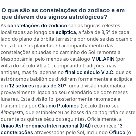
O que são as constelações do zodíaco e em
que diferem dos signos astrológicos?
As
são as figuras celestes
constelações do zodíaco
localizadas ao longo da
, a faixa de 8,5° de cada
eclíptica
lado do plano da órbita terrestre por onde se deslocam o
Sol, a Lua e os planetas. O acompanhamento das
constelações situadas no caminho do Sol remonta à
Mesopotâmia, pelo menos ao catálogo
(por
MUL.APIN
volta do século VII a.C., compilando tradições mais
antigas), mas foi apenas no
que os
final do século V a.C.
astrónomos babilónios dividiram formalmente a eclíptica
em
, uma divisão matemática
12 setores iguais de 30°
provavelmente ligada ao seu calendário de doze meses
lunares. Esta divisão foi posteriormente retomada e
transmitida por
(século II) no seu
Claudio Ptolomeu
Almagesto
, que estabeleceu as bases da cartografia celeste
durante os quinze séculos seguintes. Oficialmente, a
reconhece
União Astronómica Internacional (UAI)
13
atravessadas pelo Sol, incluindo
(o
constelações
Ofiuco