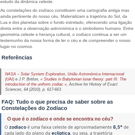
estudo da dinâmica celeste.
As constelações do zodíaco constituem uma cartografia antiga mas
ainda pertinente do nosso céu. Materializam a trajetória do Sol, da
Lua e dos planetas sobre o fundo estrelado, oferecendo uma ligação
direta entre a observação astronómica e o simbolismo humano. Entre
geometria celeste e herança cultural, o zodíaco continua a ser um
testemunho da nossa forma de ler o céu e de compreender o nosso
lugar no cosmos.
Referências
NASA – Solar System Exploration
,
União Astronómica Internacional
(UAI)
e J.P. Britton,
« Studies in Babylonian lunar theory: part III. The
introduction of the uniform zodiac »
,
Archive for History of Exact
Sciences
, 64 (2010), p. 617-663.
FAQ: Tudo o que precisa de saber sobre as
Constelações do Zodíaco
O que é o zodíaco e onde se encontra no céu?
O
é uma faixa celeste de aproximadamente
de
zodíaco
8,5°
cada lado do plano da
, ou seja, a trajetória
eclíptica