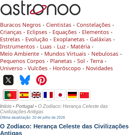
Buracos Negros
Cientistas
Constelações
Crianças
Eclipses
Equações
Elementos
Estrelas
Evolução
Exoplanetas
Galáxias
Instrumentos
Luas
Luz
Matéria
Meio Ambiente
Mundos Virtuais
Nebulosas
Pequenos Corpos
Planetas
Sol
Terra
Universo
Vulcões
Horóscopo
Novidades
Início
•
Portugal
• O Zodíaco: Herança Celeste das
Civilizações Antigas
Última atualização: 20 de julho de 2026
O Zodíaco: Herança Celeste das Civilizações
Antigas