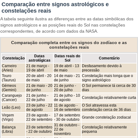
Comparação entre signos astrológicos e
constelações reais
A tabela seguinte ilustra as diferenças entre as datas simbólicas dos
signos astrológicos e as posições reais do Sol nas constelações
correspondentes, de acordo com dados da NASA.
Comparação completa entre os signos do zodíaco e as
constelações reais
Datas
Datas reais do
Constelação
Comentário
astrológicas
Sol
Carneiro
21 de março -
19 de abril - 13
Desfasamento devido à
(Aries)
19 de abril
de maio
precessão
Touro
20 de abril - 20
14 de maio - 21
Constelação mais longa que o
(Taurus)
de maio
de junho
signo astrológico
Gémeos
21 de maio - 20
21 de junho -
O Sol permanece lá cerca de 30
(Gemini)
de junho
20 de julho
dias
Caranguejo
21 de junho -
21 de julho - 10
Constelação relativamente curta
(Cancer)
22 de julho
de agosto
23 de julho - 22
11 de agosto -
O Sol atravessa esta
Leão (Leo)
de agosto
16 de setembro
constelação cerca de 36 dias
Virgem
23 de agosto -
17 de setembro
Grande constelação zodiacal
(Virgo)
22 de setembro
- 30 de outubro
31 de outubro -
Balança
23 de setembro
Constelação relativamente
22 de
(Libra)
- 22 de outubro
pequena
novembro