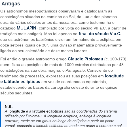
Antigas
Os astrónomos mesopotâmicos observaram e catalogaram as
constelações situadas no caminho do Sol, da Lua e dos planetas
durante vários séculos antes da nossa era, como testemunha o
MUL.APIN
catálogo
(compilado por volta do século VII a.C. a partir de
final do século V a.C.
tradições mais antigas). Mas foi apenas no
que os astrónomos babilónios dividiram formalmente a eclíptica em
doze setores iguais de 30°, uma divisão matemática provavelmente
ligada ao seu calendário de doze meses lunares.
Claudio Ptolomeu
Foi então o grande astrónomo grego
(c. 100-170)
quem fixou as posições de mais de 1000 estrelas distribuídas por 48
constelações na sua obra magna, o
Almagesto
. Consciente do
longitude
fenómeno da precessão, expressou as suas posições em
e latitude eclípticas
em vez de coordenadas equatoriais,
estabelecendo as bases da cartografia celeste durante os quinze
séculos seguintes.
N.B.
:
A
longitude
e a
latitude eclípticas
são as coordenadas do sistema
utilizado por Ptolomeu. A longitude eclíptica, análoga à longitude
terrestre, mede-se em graus ao longo da eclíptica a partir do ponto
vernal, enquanto a latitude eclíptica se mede em graus a norte ou a sul