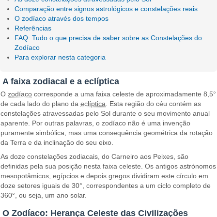
Comparação entre signos astrológicos e constelações reais
O zodíaco através dos tempos
Referências
FAQ: Tudo o que precisa de saber sobre as Constelações do
Zodíaco
Para explorar nesta categoria
A faixa zodiacal e a eclíptica
O
zodíaco
corresponde a uma faixa celeste de aproximadamente 8,5°
de cada lado do plano da
eclíptica
. Esta região do céu contém as
constelações atravessadas pelo Sol durante o seu movimento anual
aparente. Por outras palavras, o zodíaco não é uma invenção
puramente simbólica, mas uma consequência geométrica da rotação
da Terra e da inclinação do seu eixo.
As doze constelações zodiacais, do Carneiro aos Peixes, são
definidas pela sua posição nesta faixa celeste. Os antigos astrónomos
mesopotâmicos, egípcios e depois gregos dividiram este círculo em
doze setores iguais de 30°, correspondentes a um ciclo completo de
360°, ou seja, um ano solar.
O Zodíaco: Herança Celeste das Civilizações