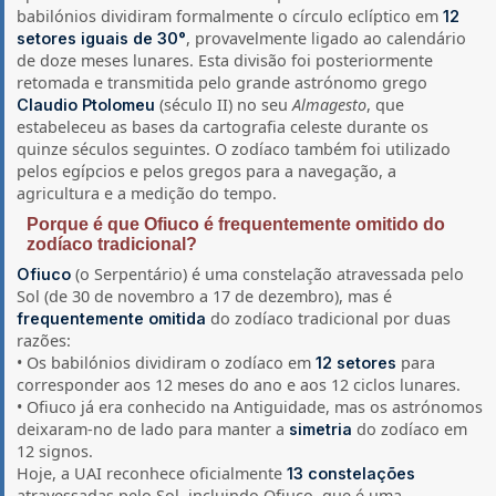
babilónios dividiram formalmente o círculo eclíptico em
12
, provavelmente ligado ao calendário
setores iguais de 30°
de doze meses lunares. Esta divisão foi posteriormente
retomada e transmitida pelo grande astrónomo grego
(século II) no seu
Almagesto
, que
Claudio Ptolomeu
estabeleceu as bases da cartografia celeste durante os
quinze séculos seguintes. O zodíaco também foi utilizado
pelos egípcios e pelos gregos para a navegação, a
agricultura e a medição do tempo.
Porque é que Ofiuco é frequentemente omitido do
zodíaco tradicional?
(o Serpentário) é uma constelação atravessada pelo
Ofiuco
Sol (de 30 de novembro a 17 de dezembro), mas é
do zodíaco tradicional por duas
frequentemente omitida
razões:
• Os babilónios dividiram o zodíaco em
para
12 setores
corresponder aos 12 meses do ano e aos 12 ciclos lunares.
• Ofiuco já era conhecido na Antiguidade, mas os astrónomos
deixaram-no de lado para manter a
do zodíaco em
simetria
12 signos.
Hoje, a UAI reconhece oficialmente
13 constelações
atravessadas pelo Sol, incluindo Ofiuco, que é uma