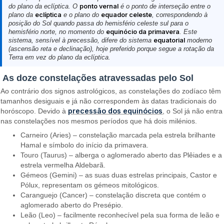
do plano da eclíptica. O
ponto vernal
é o ponto de interseção entre o
plano da
eclíptica
e o plano do
equador celeste
, correspondendo à
posição do Sol quando passa do hemisfério celeste sul para o
hemisfério norte, no momento do
equinócio da primavera
. Este
sistema, sensível à precessão, difere do sistema
equatorial
moderno
(ascensão reta e declinação), hoje preferido porque segue a rotação da
Terra em vez do plano da eclíptica.
As doze constelações atravessadas pelo Sol
Ao contrário dos signos astrológicos, as constelações do zodíaco têm
tamanhos desiguais e já não correspondem às datas tradicionais do
precessão dos equinócios
horóscopo. Devido à
, o Sol já não entra
nas constelações nos mesmos períodos que há dois milénios.
Carneiro (Aries) – constelação marcada pela estrela brilhante
Hamal e símbolo do início da primavera.
Touro (Taurus) – alberga o aglomerado aberto das Plêiades e a
estrela vermelha Aldebarã.
Gémeos (Gemini) – as suas duas estrelas principais, Castor e
Pólux, representam os gémeos mitológicos.
Caranguejo (Cancer) – constelação discreta que contém o
aglomerado aberto do Presépio.
Leão (Leo) – facilmente reconhecível pela sua forma de leão e