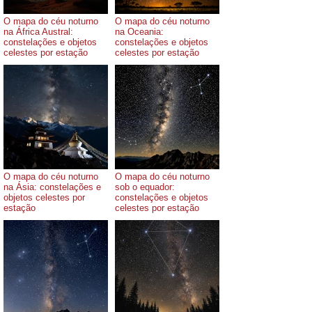
O mapa do céu noturno
O mapa do céu noturno
na África Austral:
na Oceania:
constelações e objetos
constelações e objetos
celestes por estação
celestes por estação
O mapa do céu noturno
O mapa do céu noturno
na Ásia: constelações e
sob o equador:
objetos celestes por
constelações e objetos
estação
celestes por estação