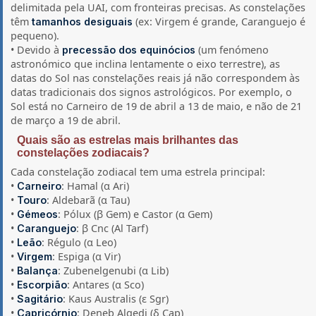
delimitada pela UAI, com fronteiras precisas. As constelações
têm
(ex: Virgem é grande, Caranguejo é
tamanhos desiguais
pequeno).
• Devido à
(um fenómeno
precessão dos equinócios
astronómico que inclina lentamente o eixo terrestre), as
datas do Sol nas constelações reais já não correspondem às
datas tradicionais dos signos astrológicos. Por exemplo, o
Sol está no Carneiro de 19 de abril a 13 de maio, e não de 21
de março a 19 de abril.
Quais são as estrelas mais brilhantes das
constelações zodiacais?
Cada constelação zodiacal tem uma estrela principal:
•
: Hamal (α Ari)
Carneiro
•
: Aldebarã (α Tau)
Touro
•
: Pólux (β Gem) e Castor (α Gem)
Gémeos
•
: β Cnc (Al Tarf)
Caranguejo
•
: Régulo (α Leo)
Leão
•
: Espiga (α Vir)
Virgem
•
: Zubenelgenubi (α Lib)
Balança
•
: Antares (α Sco)
Escorpião
•
: Kaus Australis (ε Sgr)
Sagitário
•
: Deneb Algedi (δ Cap)
Capricórnio