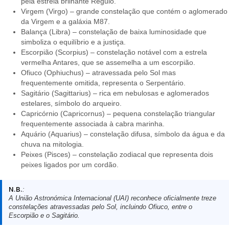
pela estrela brilhante Régulo.
Virgem (Virgo) – grande constelação que contém o aglomerado
da Virgem e a galáxia M87.
Balança (Libra) – constelação de baixa luminosidade que
simboliza o equilíbrio e a justiça.
Escorpião (Scorpius) – constelação notável com a estrela
vermelha Antares, que se assemelha a um escorpião.
Ofiuco (Ophiuchus) – atravessada pelo Sol mas
frequentemente omitida, representa o Serpentário.
Sagitário (Sagittarius) – rica em nebulosas e aglomerados
estelares, símbolo do arqueiro.
Capricórnio (Capricornus) – pequena constelação triangular
frequentemente associada à cabra marinha.
Aquário (Aquarius) – constelação difusa, símbolo da água e da
chuva na mitologia.
Peixes (Pisces) – constelação zodiacal que representa dois
peixes ligados por um cordão.
N.B.
:
A
União Astronómica Internacional
(UAI) reconhece oficialmente treze
constelações atravessadas pelo Sol, incluindo Ofiuco, entre o
Escorpião e o Sagitário.