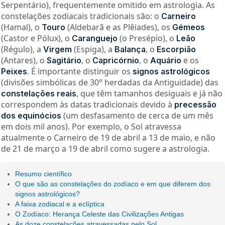
Serpentário), frequentemente omitido em astrologia. As
constelações zodiacais tradicionais são: o
Carneiro
(Hamal), o
(Aldebarã e as Plêiades), os
Touro
Gémeos
(Castor e Pólux), o
(o Presépio), o
Caranguejo
Leão
(Régulo), a
(Espiga), a
, o
Virgem
Balança
Escorpião
(Antares), o
, o
, o
e os
Sagitário
Capricórnio
Aquário
. É importante distinguir os
Peixes
signos astrológicos
(divisões simbólicas de 30° herdadas da Antiguidade) das
, que têm tamanhos desiguais e já não
constelações reais
correspondem às datas tradicionais devido à
precessão
(um desfasamento de cerca de um mês
dos equinócios
em dois mil anos). Por exemplo, o Sol atravessa
atualmente o Carneiro de 19 de abril a 13 de maio, e não
de 21 de março a 19 de abril como sugere a astrologia.
Resumo científico
O que são as constelações do zodíaco e em que diferem dos
signos astrológicos?
A faixa zodiacal e a eclíptica
O Zodíaco: Herança Celeste das Civilizações Antigas
As doze constelações atravessadas pelo Sol