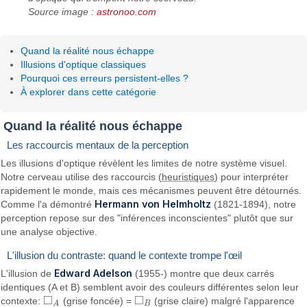
Source image :
astronoo.com
Quand la réalité nous échappe
Illusions d'optique classiques
Pourquoi ces erreurs persistent-elles ?
À explorer dans cette catégorie
Quand la réalité nous échappe
Les raccourcis mentaux de la perception
Les illusions d'optique révèlent les limites de notre système visuel.
Notre cerveau utilise des raccourcis (
heuristiques
) pour interpréter
rapidement le monde, mais ces mécanismes peuvent être détournés.
Hermann von Helmholtz
Comme l'a démontré
(1821-1894), notre
perception repose sur des "inférences inconscientes" plutôt que sur
une analyse objective.
L'illusion du contraste: quand le contexte trompe l'œil
Edward Adelson
L'illusion de
(1955-) montre que deux carrés
identiques (A et B) semblent avoir des couleurs différentes selon leur
□
□
contexte:
(grise foncée) =
(grise claire) malgré l'apparence
◻
A
◻
B
B
A