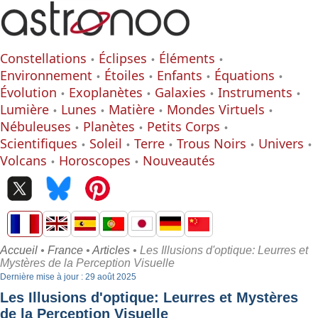
Constellations
Éclipses
Éléments
Environnement
Étoiles
Enfants
Équations
Évolution
Exoplanètes
Galaxies
Instruments
Lumière
Lunes
Matière
Mondes Virtuels
Nébuleuses
Planètes
Petits Corps
Scientifiques
Soleil
Terre
Trous Noirs
Univers
Volcans
Horoscopes
Nouveautés
Accueil
•
France
•
Articles
• Les Illusions d'optique: Leurres et
Mystères de la Perception Visuelle
Dernière mise à jour : 29 août 2025
Les Illusions d'optique: Leurres et Mystères
de la Perception Visuelle