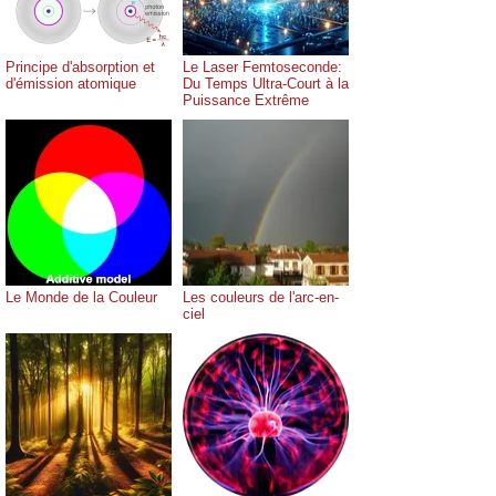
Principe d'absorption et
Le Laser Femtoseconde:
d'émission atomique
Du Temps Ultra-Court à la
Puissance Extrême
Le Monde de la Couleur
Les couleurs de l'arc-en-
ciel