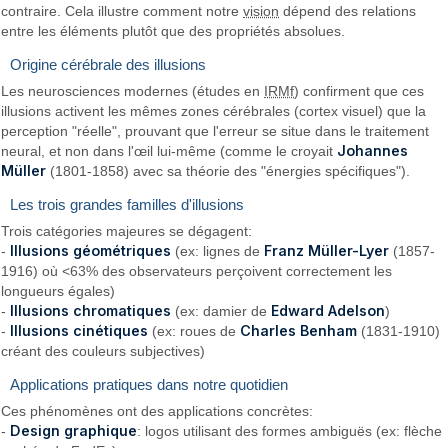
contraire. Cela illustre comment notre
vision
dépend des relations
entre les éléments plutôt que des propriétés absolues.
Origine cérébrale des illusions
Les neurosciences modernes (études en
IRMf
) confirment que ces
illusions activent les mêmes zones cérébrales (cortex visuel) que la
perception "réelle", prouvant que l'erreur se situe dans le traitement
Johannes
neural, et non dans l'œil lui-même (comme le croyait
Müller
(1801-1858) avec sa théorie des "énergies spécifiques").
Les trois grandes familles d'illusions
Trois catégories majeures se dégagent:
Illusions géométriques
Franz Müller-Lyer
-
(ex: lignes de
(1857-
1916) où <63% des observateurs perçoivent correctement les
longueurs égales)
Illusions chromatiques
Edward Adelson
-
(ex: damier de
)
Illusions cinétiques
Charles Benham
-
(ex: roues de
(1831-1910)
créant des couleurs subjectives)
Applications pratiques dans notre quotidien
Ces phénomènes ont des applications concrètes:
Design graphique
-
: logos utilisant des formes ambiguës (ex: flèche