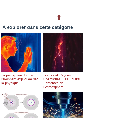
⬆
À explorer dans cette catégorie
La perception du froid
Sprites et Rayons
rayonnant expliquée par
Cosmiques: Les Éclairs
la physique
Fantômes de
l’Atmosphère