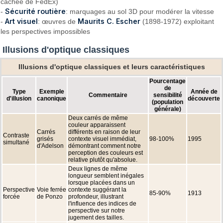
cachée de FedEx)
Sécurité routière
-
: marquages au sol 3D pour modérer la vitesse
Art visuel
Maurits C. Escher
-
: œuvres de
(1898-1972) exploitant
les perspectives impossibles
Illusions d'optique classiques
Illusions d'optique classiques et leurs caractéristiques
Pourcentage
de
Type
Exemple
Année de
Commentaire
sensibilité
d'illusion
canonique
découverte
(population
générale)
Deux carrés de même
couleur apparaissent
Carrés
différents en raison de leur
Contraste
grisés
contexte visuel immédiat,
98-100%
1995
simultané
d'Adelson
démontrant comment notre
perception des couleurs est
relative plutôt qu'absolue.
Deux lignes de même
longueur semblent inégales
lorsque placées dans un
Perspective
Voie ferrée
contexte suggérant la
85-90%
1913
forcée
de Ponzo
profondeur, illustrant
l'influence des indices de
perspective sur notre
jugement des tailles.