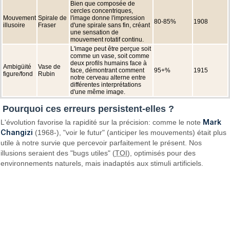
Bien que composée de
cercles concentriques,
Mouvement
Spirale de
l'image donne l'impression
80-85%
1908
illusoire
Fraser
d'une spirale sans fin, créant
une sensation de
mouvement rotatif continu.
L'image peut être perçue soit
comme un vase, soit comme
deux profils humains face à
Ambigüité
Vase de
face, démontrant comment
95+%
1915
figure/fond
Rubin
notre cerveau alterne entre
différentes interprétations
d'une même image.
Pourquoi ces erreurs persistent-elles ?
Mark
L'évolution favorise la rapidité sur la précision: comme le note
Changizi
(1968-), "voir le futur" (anticiper les mouvements) était plus
utile à notre survie que percevoir parfaitement le présent. Nos
illusions seraient des "bugs utiles" (
TOI
), optimisés pour des
environnements naturels, mais inadaptés aux stimuli artificiels.